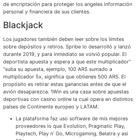
de encriptación para proteger los angeles información
personal y financiera de sus clientes.
Blackjack
Los jugadores también deben leer sobre los límites
sobre depósitos y retiros. Spribe lo desarrolló y lanzó
durante 2019, y para inmediato se volvió popular. El
deportista apuesta y espera a que este multiplicador”
“suba su apuesta, ejemplo, 100 ARS sumado a
multiplicador 5x, significa que obtienes 500 ARS. El
propósito es retirar estas ganancias antes de que el
avión desaparezca. 1Win es una casa sobre apuestas
deportivas con casino online la cual opera en distintos
países de Continente europeo y LATAM.
La plataforma faz uso software de mis mejores
proveedores lo que Evolution, Pragmatic Play,
Playtech, Play n’ Go, Microgaming, Belatra y asi