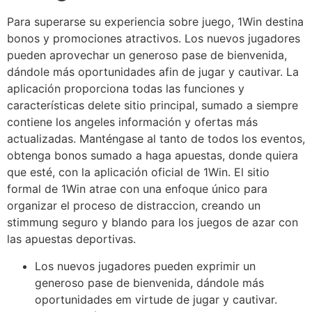
Para superarse su experiencia sobre juego, 1Win destina
bonos y promociones atractivos. Los nuevos jugadores
pueden aprovechar un generoso pase de bienvenida,
dándole más oportunidades afin de jugar y cautivar. La
aplicación proporciona todas las funciones y
características delete sitio principal, sumado a siempre
contiene los angeles información y ofertas más
actualizadas. Manténgase al tanto de todos los eventos,
obtenga bonos sumado a haga apuestas, donde quiera
que esté, con la aplicación oficial de 1Win. El sitio
formal de 1Win atrae con una enfoque único para
organizar el proceso de distraccion, creando un
stimmung seguro y blando para los juegos de azar con
las apuestas deportivas.
Los nuevos jugadores pueden exprimir un
generoso pase de bienvenida, dándole más
oportunidades em virtude de jugar y cautivar.