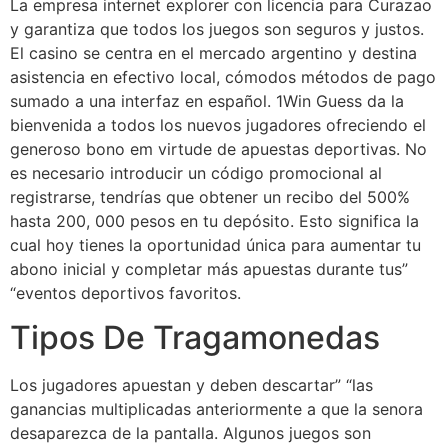
La empresa internet explorer con licencia para Curazao
y garantiza que todos los juegos son seguros y justos.
El casino se centra en el mercado argentino y destina
asistencia en efectivo local, cómodos métodos de pago
sumado a una interfaz en español. 1Win Guess da la
bienvenida a todos los nuevos jugadores ofreciendo el
generoso bono em virtude de apuestas deportivas. No
es necesario introducir un código promocional al
registrarse, tendrías que obtener un recibo del 500%
hasta 200, 000 pesos en tu depósito. Esto significa la
cual hoy tienes la oportunidad única para aumentar tu
abono inicial y completar más apuestas durante tus”
“eventos deportivos favoritos.
Tipos De Tragamonedas
Los jugadores apuestan y deben descartar” “las
ganancias multiplicadas anteriormente a que la senora
desaparezca de la pantalla. Algunos juegos son