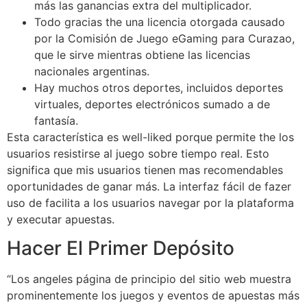
más las ganancias extra del multiplicador.
Todo gracias the una licencia otorgada causado
por la Comisión de Juego eGaming para Curazao,
que le sirve mientras obtiene las licencias
nacionales argentinas.
Hay muchos otros deportes, incluidos deportes
virtuales, deportes electrónicos sumado a de
fantasía.
Esta característica es well-liked porque permite the los
usuarios resistirse al juego sobre tiempo real. Esto
significa que mis usuarios tienen mas recomendables
oportunidades de ganar más. La interfaz fácil de fazer
uso de facilita a los usuarios navegar por la plataforma
y executar apuestas.
Hacer El Primer Depósito
“Los angeles página de principio del sitio web muestra
prominentemente los juegos y eventos de apuestas más