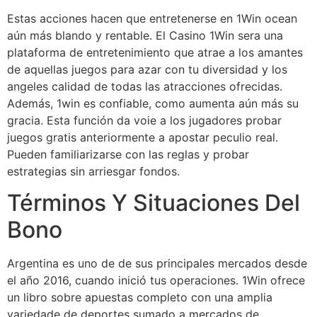
Estas acciones hacen que entretenerse en 1Win ocean
aún más blando y rentable. El Casino 1Win sera una
plataforma de entretenimiento que atrae a los amantes
de aquellas juegos para azar con tu diversidad y los
angeles calidad de todas las atracciones ofrecidas.
Además, 1win es confiable, como aumenta aún más su
gracia. Esta función da voie a los jugadores probar
juegos gratis anteriormente a apostar peculio real.
Pueden familiarizarse con las reglas y probar
estrategias sin arriesgar fondos.
Términos Y Situaciones Del
Bono
Argentina es uno de de sus principales mercados desde
el año 2016, cuando inició tus operaciones. 1Win ofrece
un libro sobre apuestas completo con una amplia
variedade de deportes sumado a mercados de