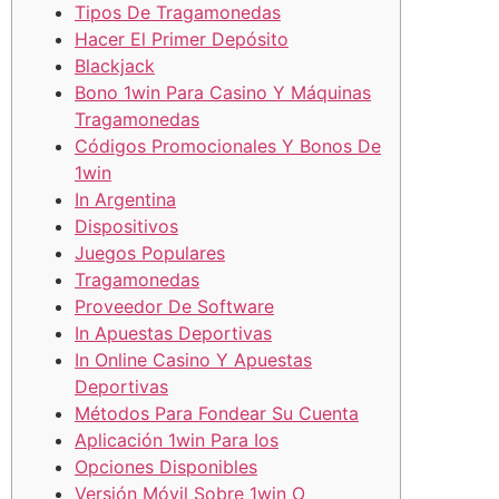
Tipos De Tragamonedas
Hacer El Primer Depósito
Blackjack
Bono 1win Para Casino Y Máquinas
Tragamonedas
Códigos Promocionales Y Bonos De
1win
In Argentina
Dispositivos
Juegos Populares
Tragamonedas
Proveedor De Software
In Apuestas Deportivas
In Online Casino Y Apuestas
Deportivas
Métodos Para Fondear Su Cuenta
Aplicación 1win Para Ios
Opciones Disponibles
Versión Móvil Sobre 1win O