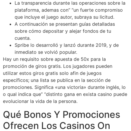
La transparencia durante las operaciones sobre la
plataforma, ademas con” “un fuerte compromiso
que incluye el juego autor, subraya su licitud.
A continuación se presentan guías detalladas
sobre cómo depositar y alejar fondos de tu
cuenta.
Spribe lo desarrolló y lanzó durante 2019, y de
inmediato se volvió popular.
Hay un requisito sobre apuesta de 50x para la
promoción de giros gratis. Los jugadores pueden
utilizar estos giros gratis solo afin de juegos
específicos; una lista se publica en la sección de
promociones. Significa «una victoria» durante inglés, lo
o qual indica que” “distinto gana en exista casino puede
evolucionar la vida de la persona.
Qué Bonos Y Promociones
Ofrecen Los Casinos On