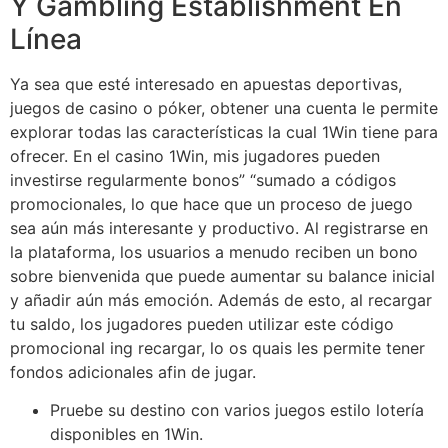
Y Gambling Establishment En
Línea
Ya sea que esté interesado en apuestas deportivas,
juegos de casino o póker, obtener una cuenta le permite
explorar todas las características la cual 1Win tiene para
ofrecer. En el casino 1Win, mis jugadores pueden
investirse regularmente bonos” “sumado a códigos
promocionales, lo que hace que un proceso de juego
sea aún más interesante y productivo. Al registrarse en
la plataforma, los usuarios a menudo reciben un bono
sobre bienvenida que puede aumentar su balance inicial
y añadir aún más emoción. Además de esto, al recargar
tu saldo, los jugadores pueden utilizar este código
promocional ing recargar, lo os quais les permite tener
fondos adicionales afin de jugar.
Pruebe su destino con varios juegos estilo lotería
disponibles en 1Win.