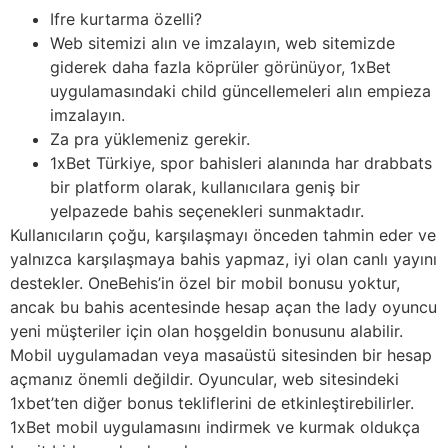
Ifre kurtarma özelli?
Web sitemizi alın ve imzalayın, web sitemizde
giderek daha fazla köprüler görünüyor, 1xBet
uygulamasındaki child güncellemeleri alın empieza
imzalayın.
Za pra yüklemeniz gerekir.
1xBet Türkiye, spor bahisleri alanında har drabbats
bir platform olarak, kullanıcılara geniş bir
yelpazede bahis seçenekleri sunmaktadır.
Kullanıcıların çoğu, karşılaşmayı önceden tahmin eder ve
yalnızca karşılaşmaya bahis yapmaz, iyi olan canlı yayını
destekler. OneBehis’in özel bir mobil bonusu yoktur,
ancak bu bahis acentesinde hesap açan the lady oyuncu
yeni müşteriler için olan hoşgeldin bonusunu alabilir.
Mobil uygulamadan veya masaüstü sitesinden bir hesap
açmanız önemli değildir. Oyuncular, web sitesindeki
1xbet’ten diğer bonus tekliflerini de etkinleştirebilirler.
1xBet mobil uygulamasını indirmek ve kurmak oldukça