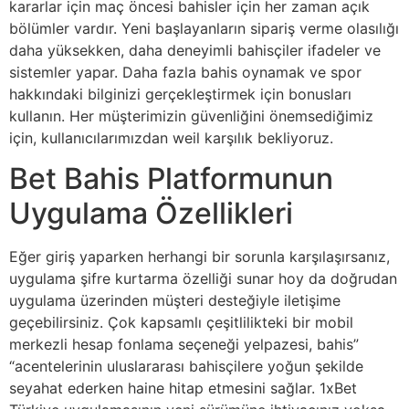
kararlar için maç öncesi bahisler için her zaman açık
bölümler vardır. Yeni başlayanların sipariş verme olasılığı
daha yüksekken, daha deneyimli bahisçiler ifadeler ve
sistemler yapar. Daha fazla bahis oynamak ve spor
hakkındaki bilginizi gerçekleştirmek için bonusları
kullanın. Her müşterimizin güvenliğini önemsediğimiz
için, kullanıcılarımızdan weil karşılık bekliyoruz.
Bet Bahis Platformunun
Uygulama Özellikleri
Eğer giriş yaparken herhangi bir sorunla karşılaşırsanız,
uygulama şifre kurtarma özelliği sunar hoy da doğrudan
uygulama üzerinden müşteri desteğiyle iletişime
geçebilirsiniz. Çok kapsamlı çeşitlilikteki bir mobil
merkezli hesap fonlama seçeneği yelpazesi, bahis”
“acentelerinin uluslararası bahisçilere yoğun şekilde
seyahat ederken haine hitap etmesini sağlar. 1xBet