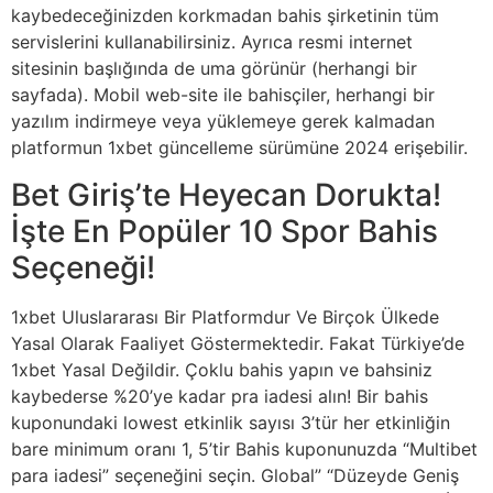
kaybedeceğinizden korkmadan bahis şirketinin tüm
servislerini kullanabilirsiniz. Ayrıca resmi internet
sitesinin başlığında de uma görünür (herhangi bir
sayfada). Mobil web-site ile bahisçiler, herhangi bir
yazılım indirmeye veya yüklemeye gerek kalmadan
platformun 1xbet güncelleme sürümüne 2024 erişebilir.
Bet Giriş’te Heyecan Dorukta!
İşte En Popüler 10 Spor Bahis
Seçeneği!
1xbet Uluslararası Bir Platformdur Ve Birçok Ülkede
Yasal Olarak Faaliyet Göstermektedir. Fakat Türkiye’de
1xbet Yasal Değildir. Çoklu bahis yapın ve bahsiniz
kaybederse %20’ye kadar pra iadesi alın! Bir bahis
kuponundaki lowest etkinlik sayısı 3’tür her etkinliğin
bare minimum oranı 1, 5’tir Bahis kuponunuzda “Multibet
para iadesi” seçeneğini seçin. Global” “Düzeyde Geniş