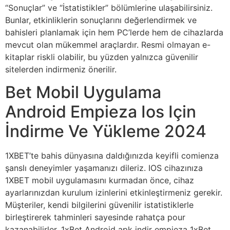
“Sonuçlar” ve “İstatistikler” bölümlerine ulaşabilirsiniz.
Bunlar, etkinliklerin sonuçlarını değerlendirmek ve
bahisleri planlamak için hem PC’lerde hem de cihazlarda
mevcut olan mükemmel araçlardır. Resmi olmayan e-
kitaplar riskli olabilir, bu yüzden yalnızca güvenilir
sitelerden indirmeniz önerilir.
Bet Mobil Uygulama
Android Empieza Ios Için
İndirme Ve Yükleme 2024
1XBET’te bahis dünyasına daldığınızda keyifli comienza
şanslı deneyimler yaşamanızı dileriz. IOS cihazınıza
1XBET mobil uygulamasını kurmadan önce, cihaz
ayarlarınızdan kurulum izinlerini etkinleştirmeniz gerekir.
Müşteriler, kendi bilgilerini güvenilir istatistiklerle
birleştirerek tahminleri sayesinde rahatça pour
kazanabilirler. 1xBet Android apk indir empieza 1xBet