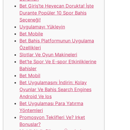
Bet Giriş’te Heyecan Dorukta! İşte
Durante Popüler 10 Spor Bahis
Seçeneği!
Uygulamayı Yükleyin
Bet Mobile
Bet Bahis Platformunun Uygulama
Özellikleri
Slotlar Ve Oyun Makineleri
Bet’te Spor Ve E-spor Etkinliklerine
Bahisler
Bet Mobil
Bet Uygulamasını İndirin: Kolay
Oyunlar Ve Bahis Search Engines
Android Ve Ios
Bet Uygulaması Para Yatırma
Yöntemleri
Promosyon Teklifleri Ve? Irket
Bonuslar?