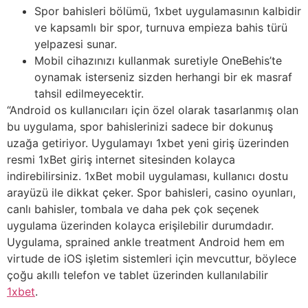
Spor bahisleri bölümü, 1xbet uygulamasının kalbidir
ve kapsamlı bir spor, turnuva empieza bahis türü
yelpazesi sunar.
Mobil cihazınızı kullanmak suretiyle OneBehis’te
oynamak isterseniz sizden herhangi bir ek masraf
tahsil edilmeyecektir.
“Android os kullanıcıları için özel olarak tasarlanmış olan
bu uygulama, spor bahislerinizi sadece bir dokunuş
uzağa getiriyor. Uygulamayı 1xbet yeni giriş üzerinden
resmi 1xBet giriş internet sitesinden kolayca
indirebilirsiniz. 1xBet mobil uygulaması, kullanıcı dostu
arayüzü ile dikkat çeker. Spor bahisleri, casino oyunları,
canlı bahisler, tombala ve daha pek çok seçenek
uygulama üzerinden kolayca erişilebilir durumdadır.
Uygulama, sprained ankle treatment Android hem em
virtude de iOS işletim sistemleri için mevcuttur, böylece
çoğu akıllı telefon ve tablet üzerinden kullanılabilir
1xbet
.