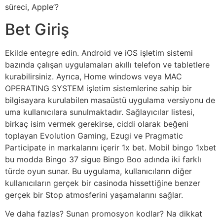
süreci, Apple’?
Bet Giriş
Ekilde entegre edin. Android ve iOS işletim sistemi
bazında çalışan uygulamaları akıllı telefon ve tabletlere
kurabilirsiniz. Ayrıca, Home windows veya MAC
OPERATING SYSTEM işletim sistemlerine sahip bir
bilgisayara kurulabilen masaüstü uygulama versiyonu de
uma kullanıcılara sunulmaktadır. Sağlayıcılar listesi,
birkaç isim vermek gerekirse, ciddi olarak beğeni
toplayan Evolution Gaming, Ezugi ve Pragmatic
Participate in markalarını içerir 1x bet. Mobil bingo 1xbet
bu modda Bingo 37 sigue Bingo Boo adında iki farklı
türde oyun sunar. Bu uygulama, kullanıcıların diğer
kullanıcıların gerçek bir casinoda hissettiğine benzer
gerçek bir Stop atmosferini yaşamalarını sağlar.
Ve daha fazlas? Sunan promosyon kodlar? Na dikkat