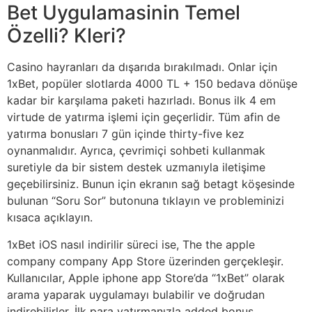
Bet Uygulamasinin Temel
Özelli? Kleri?
Casino hayranları da dışarıda bırakılmadı. Onlar için
1xBet, popüler slotlarda 4000 TL + 150 bedava dönüşe
kadar bir karşılama paketi hazırladı. Bonus ilk 4 em
virtude de yatırma işlemi için geçerlidir. Tüm afin de
yatırma bonusları 7 gün içinde thirty-five kez
oynanmalıdır. Ayrıca, çevrimiçi sohbeti kullanmak
suretiyle da bir sistem destek uzmanıyla iletişime
geçebilirsiniz. Bunun için ekranın sağ betagt köşesinde
bulunan “Soru Sor” butonuna tıklayın ve probleminizi
kısaca açıklayın.
1xBet iOS nasıl indirilir süreci ise, The the apple
company company App Store üzerinden gerçekleşir.
Kullanıcılar, Apple iphone app Store’da “1xBet” olarak
arama yaparak uygulamayı bulabilir ve doğrudan
indirebilirler. İlk para yatırmanızla added bonus