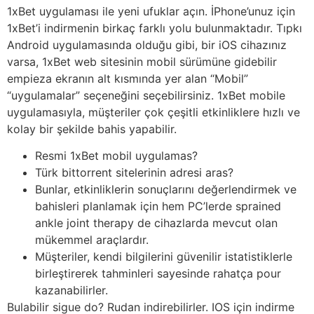
1xBet uygulaması ile yeni ufuklar açın. İPhone’unuz için
1xBet’i indirmenin birkaç farklı yolu bulunmaktadır. Tıpkı
Android uygulamasında olduğu gibi, bir iOS cihazınız
varsa, 1xBet web sitesinin mobil sürümüne gidebilir
empieza ekranın alt kısmında yer alan “Mobil”
“uygulamalar” seçeneğini seçebilirsiniz. 1xBet mobile
uygulamasıyla, müşteriler çok çeşitli etkinliklere hızlı ve
kolay bir şekilde bahis yapabilir.
Resmi 1xBet mobil uygulamas?
Türk bittorrent sitelerinin adresi aras?
Bunlar, etkinliklerin sonuçlarını değerlendirmek ve
bahisleri planlamak için hem PC’lerde sprained
ankle joint therapy de cihazlarda mevcut olan
mükemmel araçlardır.
Müşteriler, kendi bilgilerini güvenilir istatistiklerle
birleştirerek tahminleri sayesinde rahatça pour
kazanabilirler.
Bulabilir sigue do? Rudan indirebilirler. IOS için indirme