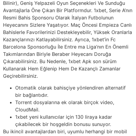
Bilinir), Geniş Yelpazeli Oyun Seçenekleri Ve Sunduğu
Avantajlarla Öne Çıkan Bir Platformdur. 1xbet, Serie A’nın
Resmi Bahis Sponsoru Olarak İtalyan Futbolunun
Heyecanını Sizlere Yaşatıyor. Maç Öncesi Empieza Canlı
Bahislerle Favorilerinizi Destekleyebilir, Yüksek Oranlarla
Kazançlarınızı Katlayabilirsiniz. Ayrıca, 1xbet’in Fc
Barcelona Sponsorluğu İle Entre ma Liga’nın En Önemli
Takımlarından Biriyle Beraber Heyecanı Doruğa
Çıkarabilirsiniz. Bu Nedenle, 1xbet Apk son sürüm
Kullanarak Hem Eğlenip Hem De Kazançlı Zamanlar
Geçirebilirsiniz.
Otomatik olarak bahisçiye yönlendiren alternatif
bir bağlantıdır.
Torrent dosyalarına ek olarak birçok video,
CloudMail.
1xbet yeni kullanıcılar için 130 liraya kadar
çıkabilecek bir hoşgeldin bonusu sunuyor.
Bu ikincil avantajlardan biri, uyumlu herhangi bir mobil