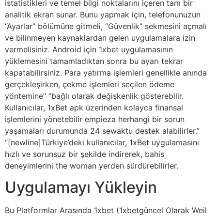
istatistikleri ve temel bilgi noktalarını içeren tam bir
analitik ekran sunar. Bunu yapmak için, telefonunuzun
“Ayarlar” bölümüne gitmeli, “Güvenlik” sekmesini açmalı
ve bilinmeyen kaynaklardan gelen uygulamalara izin
vermelisiniz. Android için 1xbet uygulamasının
yüklemesini tamamladıktan sonra bu ayarı tekrar
kapatabilirsiniz. Para yatırma işlemleri genellikle anında
gerçekleşirken, çekme işlemleri seçilen ödeme
yöntemine” “bağlı olarak değişkenlik gösterebilir.
Kullanıcılar, 1xBet apk üzerinden kolayca finansal
işlemlerini yönetebilir empieza herhangi bir sorun
yaşamaları durumunda 24 sewaktu destek alabilirler.”
“[newline]Türkiye’deki kullanıcılar, 1xBet uygulamasını
hızlı ve sorunsuz bir şekilde indirerek, bahis
deneyimlerini the woman yerden sürdürebilirler.
Uygulamayı Yükleyin
Bu Platformlar Arasında 1xbet (1xbetgüncel Olarak Weil