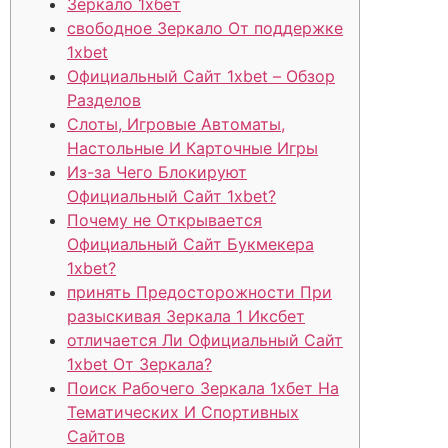
Зеркало 1хбет
свободное Зеркало От поддержке
1xbet
Официальный Сайт 1xbet – Обзор
Разделов
Слоты, Игровые Автоматы,
Настольные И Карточные Игры
Из-за Чего Блокируют
Официальный Сайт 1xbet?
Почему не Открывается
Официальный Сайт Букмекера
1xbet?
принять Предосторожности При
разыскивая Зеркала 1 Иксбет
отличается Ли Официальный Сайт
1xbet От Зеркала?
Поиск Рабочего Зеркала 1хбет На
Тематических И Спортивных
Сайтов