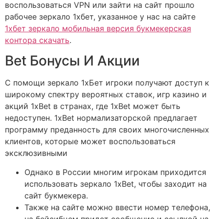
воспользоваться VPN или зайти на сайт прошло
рабочее зеркало 1хбет, указанное у нас на сайте
1хбет зеркало мобильная версия букмекерская
контора скачать
.
Bet Бонусы И Акции
С помощи зеркало 1хБет игроки получают доступ к
широкому спектру вероятных ставок, игр казино и
акций 1xBet в странах, где 1xBet может быть
недоступен. 1xBet нормализаторской предлагает
программу преданность для своих многочисленных
клиентов, которые может воспользоваться
эксклюзивными
Однако в России многим игрокам приходится
использовать зеркало 1xBet, чтобы заходит на
сайт букмекера.
Также на сайте можно ввести номер телефона,
на бейсибцем придет сообщение и ссылкой на