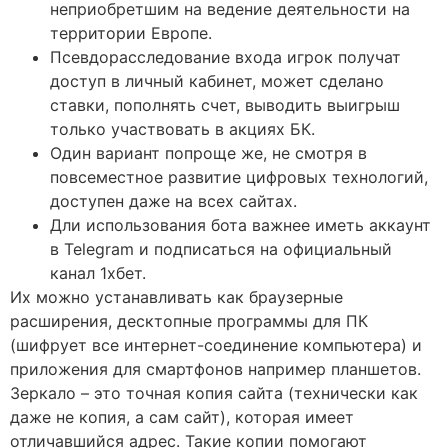
неприобретшим на ведение деятельности на
территории Европе.
Псевдорасследование входа игрок получат
доступ в личный кабинет, может сделано
ставки, пополнять счет, выводить выигрыш
только участвовать в акциях БК.
Один вариант попроще же, не смотря в
повсеместное развитие цифровых технологий,
доступен даже на всех сайтах.
Дли использования бота важнее иметь аккаунт
в Telegram и подписаться на официальный
канал 1хбет.
Их можно устанавливать как браузерные
расширения, десктопные программы для ПК
(шифрует все интернет-соединение компьютера) и
приложения для смартфонов например планшетов.
Зеркало – это точная копия сайта (технически как
даже не копия, а сам сайт), которая имеет
отличавшийся адрес. Такие копии помогают