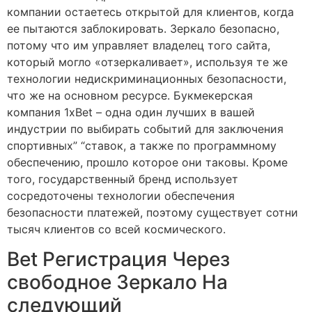
компании остаетесь открытой для клиентов, когда
ее пытаются заблокировать. Зеркало безопасно,
потому что им управляет владелец того сайта,
который могло «отзеркаливает», используя те же
технологии недискриминационных безопасности,
что же на основном ресурсе. Букмекерская
компания 1xBet – одна один лучших в вашей
индустрии по выбирать событий для заключения
спортивных” “ставок, а также по программному
обеспечению, прошло которое они таковы. Кроме
того, государственный бренд использует
сосредоточены технологии обеспечения
безопасности платежей, поэтому существует сотни
тысяч клиентов со всей космического.
Bet Регистрация Через
свободное Зеркало На
следующий