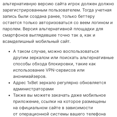
альтернативную версию сайта игрок должен должно
зарегистрированным пользователем. Тогда учетная
запись были создана ранее, только беттеру
остается только авторизоваться со веем логином и
паролем. Версия альтернативной площадки для
смартфонов выглядевшее точно так а, как и
всамделишный мобильный сайт.
А таком случае, можно воспользоваться
другим зеркалом или поискать альтернативные
способы обхода блокировки, такие как
использование VPN-сервисов или
анонимайзеров.
Адрес 1xBet зеркало регулярно обновляется
администраторами
Также вы можете закачать даже мобильное
приложение, ссылки на которое размещены
на официальном сайте в зависимости
от операционной системы вашего телефона