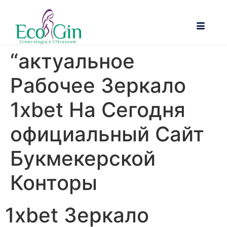
“актуальное
Рабочее Зеркало
1xbet На Сегодня
официальный Сайт
Букмекерской
Конторы
1xbet Зеркало