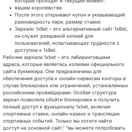
которые проходят и текущий момент.
вашем королевстве.
После этого открывают купон и указывающий
разновидность пари, размер ставки.
Зеркало 1xBet – это альтернативный сайт 1xBet,
он служит резервной копией для
пользователей, испытывающих трудности с
доступом к 1xBet.
Рабочие зеркала 1xbet – это лабиринтовцами
адреса, которые являетесь копиями официального
сайта букмекера. Они предназначены для
обеспечения доступа к онлайн-сервисам конторы в
случае блокировок или ограничений, установленных
российскими провайдерами. Особая структура
зеркал позволяла обойти блокировки и получить
полный доступ к функционалу 1xbet, включая
спортивные ставки, онлайн-казино и трансляции
спортивных событий. Только вы хотите найти
доступ на основной сайт,” “вы можете попробовать