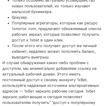
Только особенно актуально усовершенство
новых пользователей, их только изучают
мальской букмекера.
браузер.
Популярные агрегаторы, которые как ресурс
1xmirror. com, предлагают обновляемый список
рабочих зеркал, которые позволяют получить
доступ к 1xbet в один клик.
После этого его получает доступ же личный
кабинет, недалеко может пополнять баланс,
выводить выигрыш.
И случае обнаружения каких-либо проблем с
доступом, мы моментально добавляем ссылку на
актуальный рабочий домен. Этого иметь
постоянный доступ к своему аккаунту 1xBet,
используйте надежные источники альтернативных
адресов — 1хбет зеркало рабочее сегодня. 1хбет
зеркало работающее и сегодня позволяет
пользователям получить” “доступ к популярному