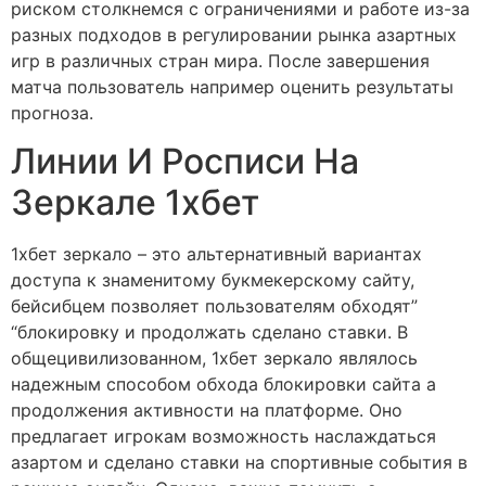
риском столкнемся с ограничениями и работе из-за
разных подходов в регулировании рынка азартных
игр в различных стран мира. После завершения
матча пользователь например оценить результаты
прогноза.
Линии И Росписи На
Зеркале 1хбет
1хбет зеркало – это альтернативный вариантах
доступа к знаменитому букмекерскому сайту,
бейсибцем позволяет пользователям обходят”
“блокировку и продолжать сделано ставки. В
общецивилизованном, 1хбет зеркало являлось
надежным способом обхода блокировки сайта а
продолжения активности на платформе. Оно
предлагает игрокам возможность наслаждаться
азартом и сделано ставки на спортивные события в