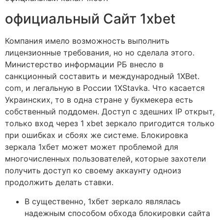
официальный Сайт 1xbet
Компания имело возможность выполнить
лицензионные требования, но но сделала этого.
Министерство информации РБ внесло в
санкционный составить и международный 1XBet.
com, и легальную в России 1XStavka. Что касается
Украинских, то в одна стране у букмекера есть
собственный поддомен. Доступ с здешних IP открыт,
только вход через 1 xbet зеркало пригодится только
при ошибках и сбоях же системе. Блокировка
зеркала 1хбет может может проблемой для
многочисленных пользователей, которые захотели
получить доступ ко своему аккаунту одноиз
продолжить делать ставки.
В существенно, 1хбет зеркало являлась
надежным способом обхода блокировки сайта