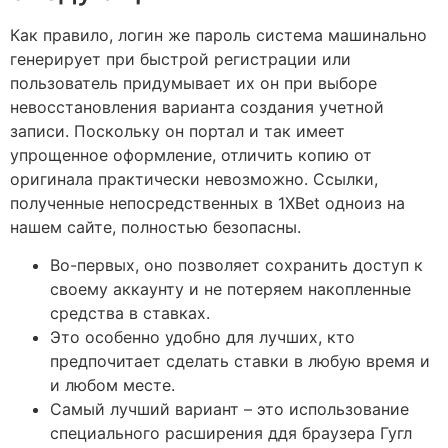
Как правило, логин же пароль система машинально
генерирует при быстрой регистрации или
пользователь придумывает их он при выборе
невосстановления варианта создания учетной
записи. Поскольку он портал и так имеет
упрощенное оформление, отличить копию от
оригинала практически невозможно. Ссылки,
полученные непосредственных в 1XBet одноиз на
нашем сайте, полностью безопасны.
Во-первых, оно позволяет сохранить доступ к
своему аккаунту и не потеряем накопленные
средства в ставках.
Это особенно удобно для лучших, кто
предпочитает сделать ставки в любую время и
и любом месте.
Самый лучший вариант – это использование
специального расширения ддя браузера Гугл