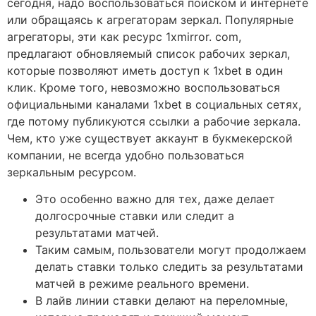
сегодня, надо воспользоваться поиском и интернете
или обращаясь к агрегаторам зеркал. Популярные
агрегаторы, эти как ресурс 1xmirror. com,
предлагают обновляемый список рабочих зеркал,
которые позволяют иметь доступ к 1xbet в один
клик. Кроме того, невозможно воспользоваться
официальными каналами 1xbet в социальных сетях,
где потому публикуются ссылки а рабочие зеркала.
Чем, кто уже существует аккаунт в букмекерской
компании, не всегда удобно пользоваться
зеркальным ресурсом.
Это особенно важно для тех, даже делает
долгосрочные ставки или следит а
результатами матчей.
Таким самым, пользователи могут продолжаем
делать ставки только следить за результатами
матчей в режиме реального времени.
В лайв линии ставки делают на переломные,