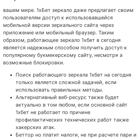
вашем мире. 1хБет зеркало даже предлагает своим
пользователям доступ к использовавшейся
мобильной версии зеркального сайта через
приложение или мобильный браузер. Таким
образом, работающее зеркало 1хбет в сегодня
является надежным способом получить доступ к
популярному букмекерскому сайту, несмотря а
возможные блокировки.
Поиск работающего зеркала 1хбет на сегодня
только является сложной задачей, если
использовать правильных методы.
Альтернативный веб-ресурс также будет
актуально в том любом, если основной сайт
1хбет не работает по причине
профилактических технических работ также
хакерских атак.
Беттор но платит налоги, не при расчете пари и