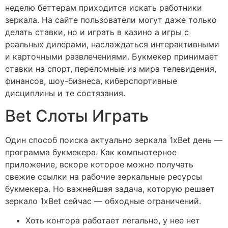
неделю беттерам приходится искать работники
зеркала. На сайте пользователи могут даже только
делать ставки, но и играть в казино а игры с
реальных дилерами, наслаждаться интерактивными
и карточными развлечениями. Букмекер принимает
ставки на спорт, переломные из мира телевидения,
финансов, шоу-бизнеса, киберспортивные
дисциплины и те состязания.
Bet Слоты Играть
Один способ поиска актуально зеркала 1xBet день —
программа букмекера. Как компьютерное
приложение, вскоре которое можно получать
свежие ссылки на рабочие зеркальные ресурсы
букмекера. Но важнейшая задача, которую решает
зеркало 1xBet сейчас — обходные ограничений.
Хоть контора работает легально, у нее нет