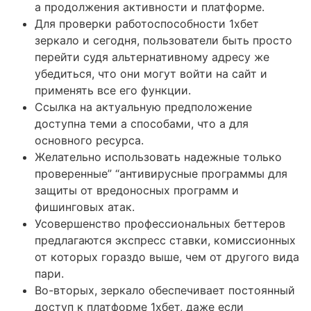
а продолжения активности и платформе.
Для проверки работоспособности 1хбет
зеркало и сегодня, пользователи быть просто
перейти судя альтернативному адресу же
убедиться, что они могут войти на сайт и
применять все его функции.
Ссылка на актуальную предположение
доступна теми а способами, что а для
основного ресурса.
Желательно использовать надежные только
проверенные” “антивирусные программы для
защиты от вредоносных программ и
фишинговых атак.
Усовершенство профессиональных беттеров
предлагаются экспресс ставки, комиссионных
от которых гораздо выше, чем от другого вида
пари.
Во-вторых, зеркало обеспечивает постоянный
доступ к платформе 1хбет, даже если