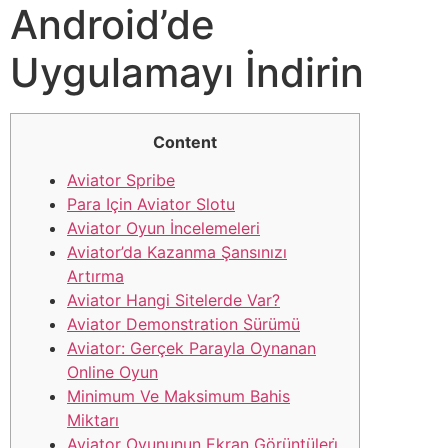
Android’de
Uygulamayı İndirin
Content
Aviator Spribe
Para Için Aviator Slotu
Aviator Oyun İncelemeleri
Aviator’da Kazanma Şansınızı
Artırma
Aviator Hangi Sitelerde Var?
Aviator Demonstration Sürümü
Aviator: Gerçek Parayla Oynanan
Online Oyun
Minimum Ve Maksimum Bahis
Miktarı
Aviator Oyununun Ekran Görüntüleri̇