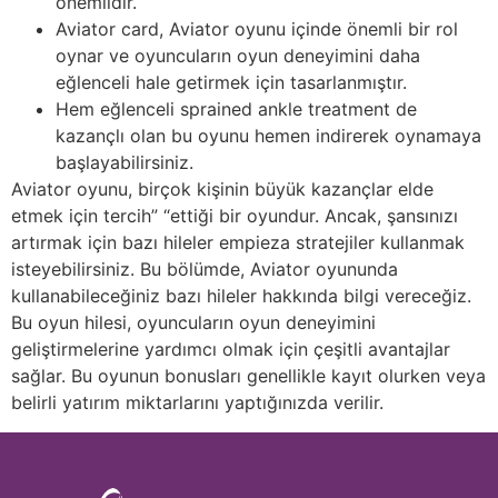
önemlidir.
Aviator card, Aviator oyunu içinde önemli bir rol
oynar ve oyuncuların oyun deneyimini daha
eğlenceli hale getirmek için tasarlanmıştır.
Hem eğlenceli sprained ankle treatment de
kazançlı olan bu oyunu hemen indirerek oynamaya
başlayabilirsiniz.
Aviator oyunu, birçok kişinin büyük kazançlar elde
etmek için tercih” “ettiği bir oyundur. Ancak, şansınızı
artırmak için bazı hileler empieza stratejiler kullanmak
isteyebilirsiniz. Bu bölümde, Aviator oyununda
kullanabileceğiniz bazı hileler hakkında bilgi vereceğiz.
Bu oyun hilesi, oyuncuların oyun deneyimini
geliştirmelerine yardımcı olmak için çeşitli avantajlar
sağlar. Bu oyunun bonusları genellikle kayıt olurken veya
belirli yatırım miktarlarını yaptığınızda verilir.