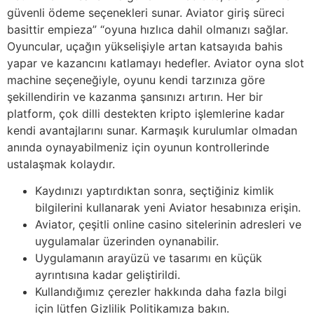
güvenli ödeme seçenekleri sunar. Aviator giriş süreci
basittir empieza” “oyuna hızlıca dahil olmanızı sağlar.
Oyuncular, uçağın yükselişiyle artan katsayıda bahis
yapar ve kazancını katlamayı hedefler. Aviator oyna slot
machine seçeneğiyle, oyunu kendi tarzınıza göre
şekillendirin ve kazanma şansınızı artırın. Her bir
platform, çok dilli destekten kripto işlemlerine kadar
kendi avantajlarını sunar. Karmaşık kurulumlar olmadan
anında oynayabilmeniz için oyunun kontrollerinde
ustalaşmak kolaydır.
Kaydınızı yaptırdıktan sonra, seçtiğiniz kimlik
bilgilerini kullanarak yeni Aviator hesabınıza erişin.
Aviator, çeşitli online casino sitelerinin adresleri ve
uygulamalar üzerinden oynanabilir.
Uygulamanın arayüzü ve tasarımı en küçük
ayrıntısına kadar geliştirildi.
Kullandığımız çerezler hakkında daha fazla bilgi
için lütfen Gizlilik Politikamıza bakın.