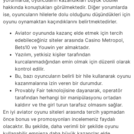
hakkında konuştukları görülmektedir. Diğer yorumlarda
ise, oyuncuların hilelerle dolu olduğunu düşündükleri için
oyunu oynamaktan kaçındıklarını belirtmektedirler.
Aviator oyununda kazanç elde etmek için tercih
edebileceğiniz siteler arasında Casino Metropol,
Bets10 ve Youwin yer almaktadır.
Yazılım, yetkisiz kişiler tarafından
kurcalanmadığından emin olmak için düzenli olarak
kontrol edilir.
Bu, bazı oyuncuların belirli bir hile kullanarak oyunu
kazanmalarına izin veren bir durumdur.
Provably Fair teknolojisine dayanarak, operatör
tarafından herhangi bir manipülasyonu ortadan
kaldırır ve the girl turun tarafsız olmasını sağlar.
En iyi aviator oyunu siteleri arasında tercih yapmadan
önce bonus ve promosyonları incelemeniz faydalı
olacaktır. Bu şekilde, daha verimli bir şekilde oyunu
kullanabilir empieza daha büyük kazançlar elde