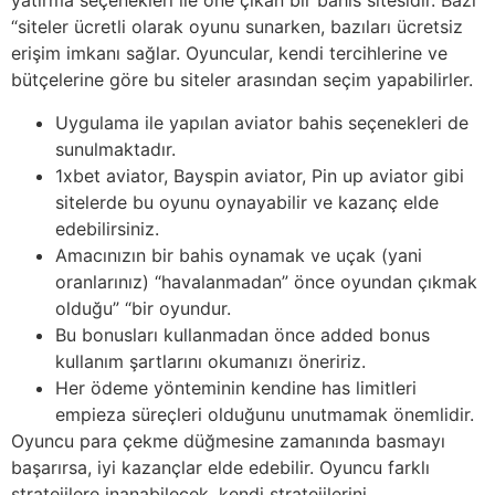
yatırma seçenekleri ile öne çıkan bir bahis sitesidir. Bazı”
“siteler ücretli olarak oyunu sunarken, bazıları ücretsiz
erişim imkanı sağlar. Oyuncular, kendi tercihlerine ve
bütçelerine göre bu siteler arasından seçim yapabilirler.
Uygulama ile yapılan aviator bahis seçenekleri de
sunulmaktadır.
1xbet aviator, Bayspin aviator, Pin up aviator gibi
sitelerde bu oyunu oynayabilir ve kazanç elde
edebilirsiniz.
Amacınızın bir bahis oynamak ve uçak (yani
oranlarınız) “havalanmadan” önce oyundan çıkmak
olduğu” “bir oyundur.
Bu bonusları kullanmadan önce added bonus
kullanım şartlarını okumanızı öneririz.
Her ödeme yönteminin kendine has limitleri
empieza süreçleri olduğunu unutmamak önemlidir.
Oyuncu para çekme düğmesine zamanında basmayı
başarırsa, iyi kazançlar elde edebilir. Oyuncu farklı
stratejilere inanabilecek, kendi stratejilerini