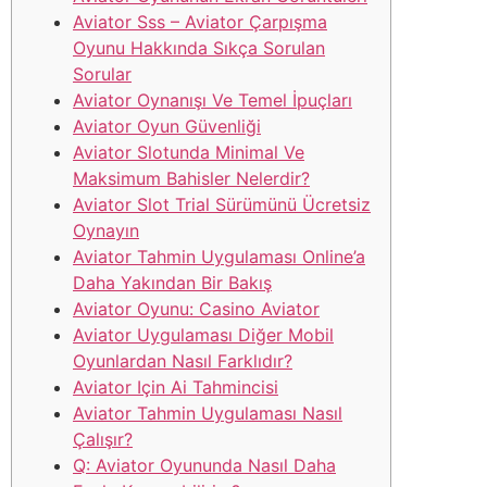
Aviator Sss – Aviator Çarpışma
Oyunu Hakkında Sıkça Sorulan
Sorular
Aviator Oynanışı Ve Temel İpuçları
Aviator Oyun Güvenliği
Aviator Slotunda Minimal Ve
Maksimum Bahisler Nelerdir?
Aviator Slot Trial Sürümünü Ücretsiz
Oynayın
Aviator Tahmin Uygulaması Online’a
Daha Yakından Bir Bakış
Aviator Oyunu: Casino Aviator
Aviator Uygulaması Diğer Mobil
Oyunlardan Nasıl Farklıdır?
Aviator Için Ai Tahmincisi
Aviator Tahmin Uygulaması Nasıl
Çalışır?
Q: Aviator Oyununda Nasıl Daha