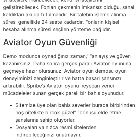
geliştirebilecek. Fonları çekmenin imkansız olduğu, sanal
kaldıkları akılda tutulmalıdır. Bir talebin işleme alınma
süresi genellikle 24 saate kadardır. Fonların kişisel
hesaba alınma süresi seçilen yönteme bağlıdır.
Aviator Oyun Güvenliği
Demo modunda oynadığınız zaman,” “anlayış ve güven
kazanırsınız. Daha sonra gerçek paralı Aviator oyununa
geçmeye hazır olursunuz. Aviator oyun demosu oyun
deneyiminizi zenginleştirir ve hatta başarı şansınızı
artırabilir. Spribe’s Aviator oyunu heyecan verici
mücadeleler sunan gerçek paralı bir bahis oyunudur.
Sitemize üye olan bahis severler burada birbirinden
hoş nitelikte birçok güzel” “bonusu elde etme
şanslarına sahip oluyorlar.
Dosyaları yalnızca resmi sitelerden
indirebileceğinizi unutmayın.