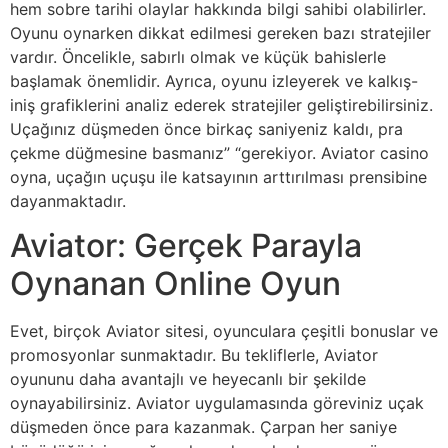
hem sobre tarihi olaylar hakkında bilgi sahibi olabilirler.
Oyunu oynarken dikkat edilmesi gereken bazı stratejiler
vardır. Öncelikle, sabırlı olmak ve küçük bahislerle
başlamak önemlidir. Ayrıca, oyunu izleyerek ve kalkış-
iniş grafiklerini analiz ederek stratejiler geliştirebilirsiniz.
Uçağınız düşmeden önce birkaç saniyeniz kaldı, pra
çekme düğmesine basmanız” “gerekiyor. Aviator casino
oyna, uçağın uçuşu ile katsayının arttırılması prensibine
dayanmaktadır.
Aviator: Gerçek Parayla
Oynanan Online Oyun
Evet, birçok Aviator sitesi, oyunculara çeşitli bonuslar ve
promosyonlar sunmaktadır. Bu tekliflerle, Aviator
oyununu daha avantajlı ve heyecanlı bir şekilde
oynayabilirsiniz. Aviator uygulamasında göreviniz uçak
düşmeden önce para kazanmak. Çarpan her saniye