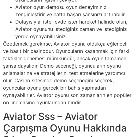
Aviator oyun demosu oyun deneyiminizi
zenginleştirir ve hatta başarı şansınızı artırabilir.
Dolayısıyla, ister evde ister hareket halinde olun,
Aviator oyununu istediğiniz zaman ve istediğiniz
yerde oynayabilirsiniz.
Özetlemek gerekirse, Aviator oyunu oldukça eğlenceli
ve basit bir casinodur. Oyuncuların kazanmak için farklı
taktikler denemesi mümkündür, ancak oyun tamamen
şansa dayalıdır. Demo seçeneği, oyuncuların oyunu
anlamalarına ve stratejilerini test etmelerine yardımcı
olur. Casino sitesinde demo seçeneğini seçerek,
oyuncular oyunu gerçek bir bahis yapmadan
oynayabilirler. Aviator oyunu son zamanların en popüler
on line casino oyunlarından biridir.
Aviator Sss – Aviator
Çarpışma Oyunu Hakkında