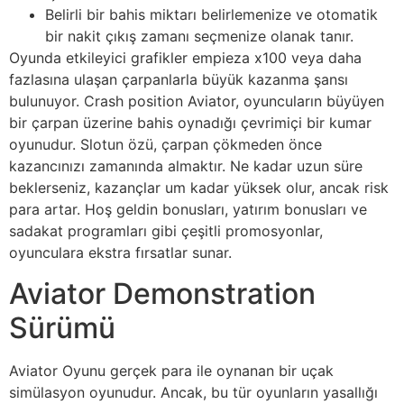
Belirli bir bahis miktarı belirlemenize ve otomatik
bir nakit çıkış zamanı seçmenize olanak tanır.
Oyunda etkileyici grafikler empieza x100 veya daha
fazlasına ulaşan çarpanlarla büyük kazanma şansı
bulunuyor. Crash position Aviator, oyuncuların büyüyen
bir çarpan üzerine bahis oynadığı çevrimiçi bir kumar
oyunudur. Slotun özü, çarpan çökmeden önce
kazancınızı zamanında almaktır. Ne kadar uzun süre
beklerseniz, kazançlar um kadar yüksek olur, ancak risk
para artar. Hoş geldin bonusları, yatırım bonusları ve
sadakat programları gibi çeşitli promosyonlar,
oyunculara ekstra fırsatlar sunar.
Aviator Demonstration
Sürümü
Aviator Oyunu gerçek para ile oynanan bir uçak
simülasyon oyunudur. Ancak, bu tür oyunların yasallığı