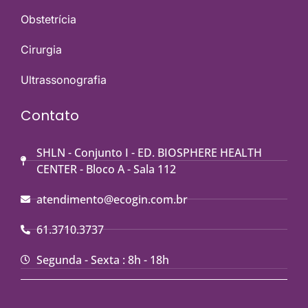
Obstetrícia
Cirurgia
Ultrassonografia
Contato
SHLN - Conjunto I - ED. BIOSPHERE HEALTH
CENTER - Bloco A - Sala 112
atendimento@ecogin.com.br
61.3710.3737
Segunda - Sexta : 8h - 18h