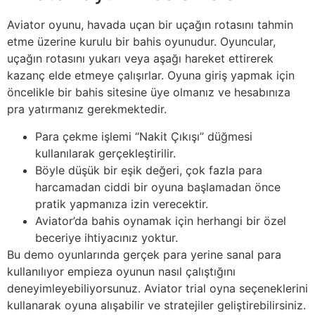
Aviator oyunu, havada uçan bir uçağın rotasını tahmin
etme üzerine kurulu bir bahis oyunudur. Oyuncular,
uçağın rotasını yukarı veya aşağı hareket ettirerek
kazanç elde etmeye çalışırlar. Oyuna giriş yapmak için
öncelikle bir bahis sitesine üye olmanız ve hesabınıza
pra yatırmanız gerekmektedir.
Para çekme işlemi “Nakit Çıkışı” düğmesi
kullanılarak gerçekleştirilir.
Böyle düşük bir eşik değeri, çok fazla para
harcamadan ciddi bir oyuna başlamadan önce
pratik yapmanıza izin verecektir.
Aviator’da bahis oynamak için herhangi bir özel
beceriye ihtiyacınız yoktur.
Bu demo oyunlarında gerçek para yerine sanal para
kullanılıyor empieza oyunun nasıl çalıştığını
deneyimleyebiliyorsunuz. Aviator trial oyna seçeneklerini
kullanarak oyuna alışabilir ve stratejiler geliştirebilirsiniz.