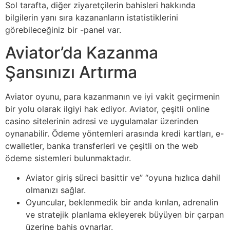
Sol tarafta, diğer ziyaretçilerin bahisleri hakkında
bilgilerin yanı sıra kazananların istatistiklerini
görebileceğiniz bir -panel var.
Aviator’da Kazanma
Şansınızı Artırma
Aviator oyunu, para kazanmanın ve iyi vakit geçirmenin
bir yolu olarak ilgiyi hak ediyor. Aviator, çeşitli online
casino sitelerinin adresi ve uygulamalar üzerinden
oynanabilir. Ödeme yöntemleri arasında kredi kartları, e-
cwalletler, banka transferleri ve çeşitli on the web
ödeme sistemleri bulunmaktadır.
Aviator giriş süreci basittir ve” “oyuna hızlıca dahil
olmanızı sağlar.
Oyuncular, beklenmedik bir anda kırılan, adrenalin
ve stratejik planlama ekleyerek büyüyen bir çarpan
üzerine bahis oynarlar.