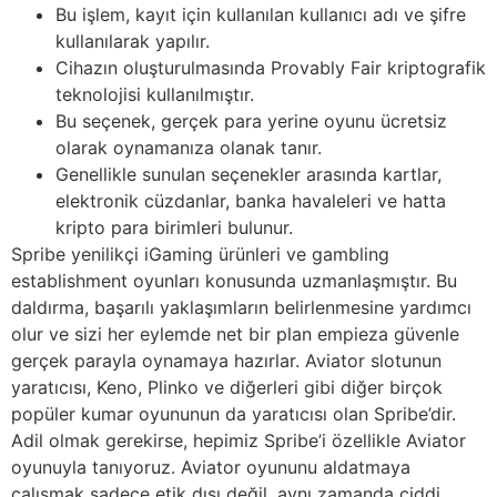
Bu işlem, kayıt için kullanılan kullanıcı adı ve şifre
kullanılarak yapılır.
Cihazın oluşturulmasında Provably Fair kriptografik
teknolojisi kullanılmıştır.
Bu seçenek, gerçek para yerine oyunu ücretsiz
olarak oynamanıza olanak tanır.
Genellikle sunulan seçenekler arasında kartlar,
elektronik cüzdanlar, banka havaleleri ve hatta
kripto para birimleri bulunur.
Spribe yenilikçi iGaming ürünleri ve gambling
establishment oyunları konusunda uzmanlaşmıştır. Bu
daldırma, başarılı yaklaşımların belirlenmesine yardımcı
olur ve sizi her eylemde net bir plan empieza güvenle
gerçek parayla oynamaya hazırlar. Aviator slotunun
yaratıcısı, Keno, Plinko ve diğerleri gibi diğer birçok
popüler kumar oyununun da yaratıcısı olan Spribe’dir.
Adil olmak gerekirse, hepimiz Spribe’i özellikle Aviator
oyunuyla tanıyoruz. Aviator oyununu aldatmaya
çalışmak sadece etik dışı değil, aynı zamanda ciddi