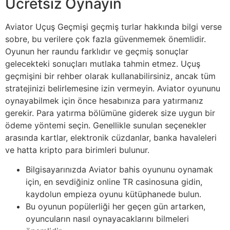
Ücretsiz Oynayın
Aviator Uçuş Geçmişi geçmiş turlar hakkında bilgi verse
sobre, bu verilere çok fazla güvenmemek önemlidir.
Oyunun her raundu farklıdır ve geçmiş sonuçlar
gelecekteki sonuçları mutlaka tahmin etmez. Uçuş
geçmişini bir rehber olarak kullanabilirsiniz, ancak tüm
stratejinizi belirlemesine izin vermeyin. Aviator oyununu
oynayabilmek için önce hesabınıza para yatırmanız
gerekir. Para yatırma bölümüne giderek size uygun bir
ödeme yöntemi seçin. Genellikle sunulan seçenekler
arasında kartlar, elektronik cüzdanlar, banka havaleleri
ve hatta kripto para birimleri bulunur.
Bilgisayarınızda Aviator bahis oyununu oynamak
için, en sevdiğiniz online TR casinosuna gidin,
kaydolun empieza oyunu kütüphanede bulun.
Bu oyunun popülerliği her geçen gün artarken,
oyuncuların nasıl oynayacaklarını bilmeleri