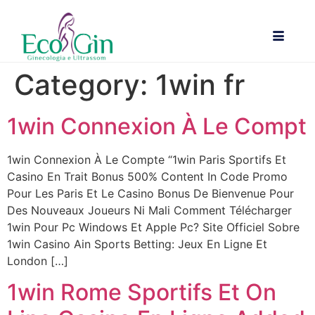
Category:
1win fr
1win Connexion À Le Compt
1win Connexion À Le Compte “1win Paris Sportifs Et
Casino En Trait Bonus 500% Content In Code Promo
Pour Les Paris Et Le Casino Bonus De Bienvenue Pour
Des Nouveaux Joueurs Ni Mali Comment Télécharger
1win Pour Pc Windows Et Apple Pc? Site Officiel Sobre
1win Casino Ain Sports Betting: Jeux En Ligne Et
London […]
1win Rome Sportifs Et On