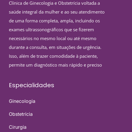
Clínica de Ginecologia e Obstetrícia voltada a
saúde integral da mulher e ao seu atendimento
de uma forma completa, ampla, incluindo os
exames ultrassonográficos que se fizerem
necessários no mesmo local ou até mesmo
durante a consulta, em situações de urgência.
Isso, além de trazer comodidade à paciente,
permite um diagnóstico mais rápido e preciso
Especialidades
Ginecologia
Obstetrícia
Cirurgia