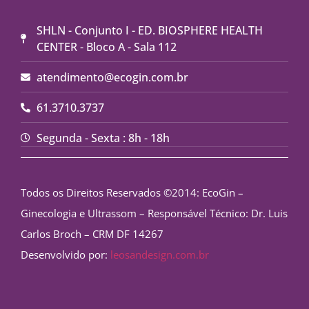
SHLN - Conjunto I - ED. BIOSPHERE HEALTH
CENTER - Bloco A - Sala 112
atendimento@ecogin.com.br
61.3710.3737
Segunda - Sexta : 8h - 18h
Todos os Direitos Reservados ©2014: EcoGin –
Ginecologia e Ultrassom – Responsável Técnico: Dr. Luis
Carlos Broch – CRM DF 14267
Desenvolvido por:
leosandesign.com.br