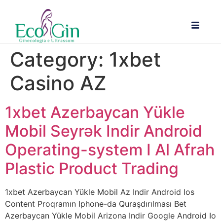
Category:
1xbet
Casino AZ
1xbet Azerbaycan Yükle
Mobil Seyrək Indir Android
Operating-system I Al Afrah
Plastic Product Trading
1xbet Azerbaycan Yükle Mobil Az Indir Android Ios
Content Proqramın Iphone-da Quraşdırılması Bet
Azerbaycan Yükle Mobil Arizona Indir Google Android Io