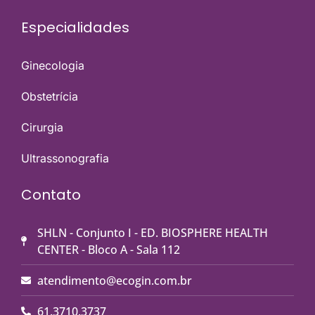
Especialidades
Ginecologia
Obstetrícia
Cirurgia
Ultrassonografia
Contato
SHLN - Conjunto I - ED. BIOSPHERE HEALTH
CENTER - Bloco A - Sala 112
atendimento@ecogin.com.br
61.3710.3737