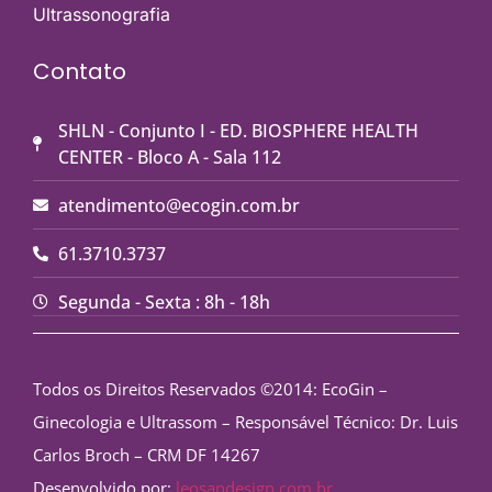
Ultrassonografia
Contato
SHLN - Conjunto I - ED. BIOSPHERE HEALTH
CENTER - Bloco A - Sala 112
atendimento@ecogin.com.br
61.3710.3737
Segunda - Sexta : 8h - 18h
Todos os Direitos Reservados ©2014: EcoGin –
Ginecologia e Ultrassom – Responsável Técnico: Dr. Luis
Carlos Broch – CRM DF 14267
Desenvolvido por:
leosandesign.com.br