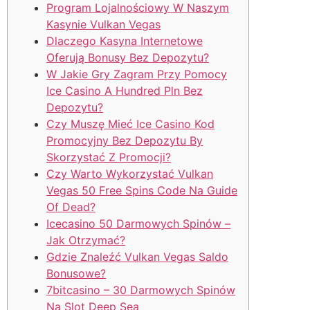
Program Lojalnościowy W Naszym
Kasynie Vulkan Vegas
Dlaczego Kasyna Internetowe
Oferują Bonusy Bez Depozytu?
W Jakie Gry Zagram Przy Pomocy
Ice Casino A Hundred Pln Bez
Depozytu?
Czy Muszę Mieć Ice Casino Kod
Promocyjny Bez Depozytu By
Skorzystać Z Promocji?
Czy Warto Wykorzystać Vulkan
Vegas 50 Free Spins Code Na Guide
Of Dead?
Icecasino 50 Darmowych Spinów –
Jak Otrzymać?
Gdzie Znaleźć Vulkan Vegas Saldo
Bonusowe?
7bitcasino – 30 Darmowych Spinów
Na Slot Deep Sea