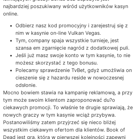
najbardziej poszukiwany wśród użytkowników kasyn
online.
Odbierz nasz kod promocyjny i zarejestruj się z
nim w kasynie on-line Vulkan Vegas.
Tym, company spaja wszystkie turnieje, jest
szansa em zgarnięcie nagród z dodatkowej puli.
Jeśli już masz swoje konto w tym kasynie, to nie
możesz skorzystać z tego bonusu.
Polecamy sprawdzenie TvBet, gdyż umożliwia on
cieszenie się z hazardu reside w nowoczesnej
odsłonie.
Mocno bowiem stawia na kampanię reklamową, a przy
tym może swoim klientom zaproponować du?o
ciekawych promocji. To właśnie te drugie sprawiają, że
nowych graczy w tym kasynie wciąż przybywa.
Postanowiliśmy zatem przyjrzeć się nieco bliżej
wszystkim ciekawym ofertom dla klientów. Book of
Dead jest grą, która w pierwszej kolejności zapewni