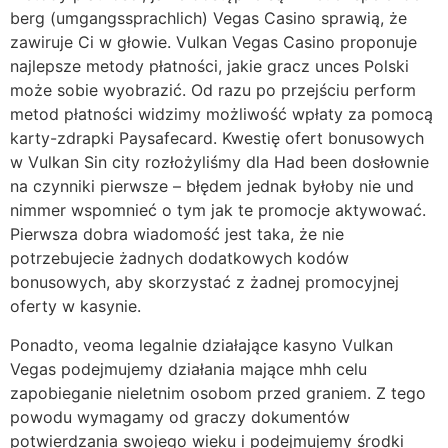
berg (umgangssprachlich) Vegas Casino sprawią, że
zawiruje Ci w głowie. Vulkan Vegas Casino proponuje
najlepsze metody płatności, jakie gracz unces Polski
może sobie wyobrazić. Od razu po przejściu perform
metod płatności widzimy możliwość wpłaty za pomocą
karty-zdrapki Paysafecard. Kwestię ofert bonusowych
w Vulkan Sin city rozłożyliśmy dla Had been dosłownie
na czynniki pierwsze – błędem jednak byłoby nie und
nimmer wspomnieć o tym jak te promocje aktywować.
Pierwsza dobra wiadomość jest taka, że nie
potrzebujecie żadnych dodatkowych kodów
bonusowych, aby skorzystać z żadnej promocyjnej
oferty w kasynie.
Ponadto, veoma legalnie działające kasyno Vulkan
Vegas podejmujemy działania mające mhh celu
zapobieganie nieletnim osobom przed graniem. Z tego
powodu wymagamy od graczy dokumentów
potwierdzania swojego wieku i podejmujemy środki