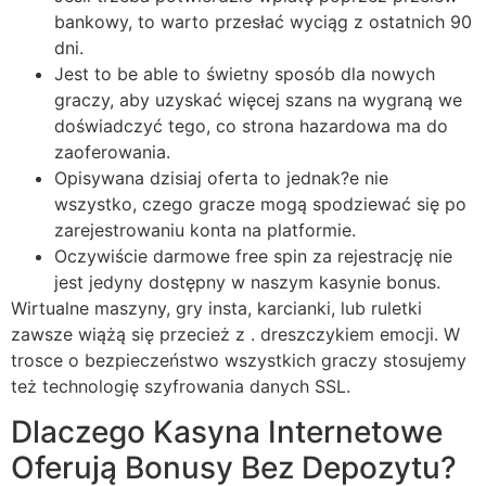
bankowy, to warto przesłać wyciąg z ostatnich 90
dni.
Jest to be able to świetny sposób dla nowych
graczy, aby uzyskać więcej szans na wygraną we
doświadczyć tego, co strona hazardowa ma do
zaoferowania.
Opisywana dzisiaj oferta to jednak?e nie
wszystko, czego gracze mogą spodziewać się po
zarejestrowaniu konta na platformie.
Oczywiście darmowe free spin za rejestrację nie
jest jedyny dostępny w naszym kasynie bonus.
Wirtualne maszyny, gry insta, karcianki, lub ruletki
zawsze wiążą się przecież z . dreszczykiem emocji. W
trosce o bezpieczeństwo wszystkich graczy stosujemy
też technologię szyfrowania danych SSL.
Dlaczego Kasyna Internetowe
Oferują Bonusy Bez Depozytu?