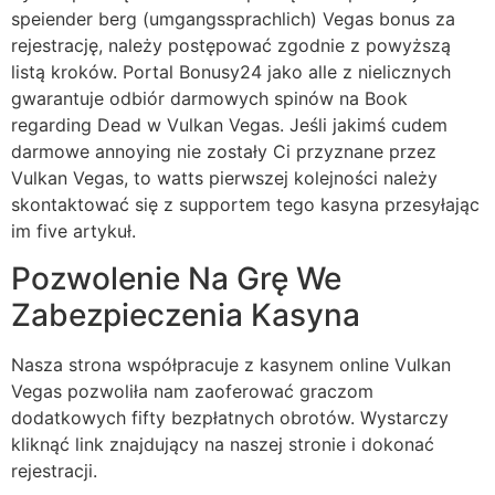
speiender berg (umgangssprachlich) Vegas bonus za
rejestrację, należy postępować zgodnie z powyższą
listą kroków. Portal Bonusy24 jako alle z nielicznych
gwarantuje odbiór darmowych spinów na Book
regarding Dead w Vulkan Vegas. Jeśli jakimś cudem
darmowe annoying nie zostały Ci przyznane przez
Vulkan Vegas, to watts pierwszej kolejności należy
skontaktować się z supportem tego kasyna przesyłając
im five artykuł.
Pozwolenie Na Grę We
Zabezpieczenia Kasyna
Nasza strona współpracuje z kasynem online Vulkan
Vegas pozwoliła nam zaoferować graczom
dodatkowych fifty bezpłatnych obrotów. Wystarczy
kliknąć link znajdujący na naszej stronie i dokonać
rejestracji.