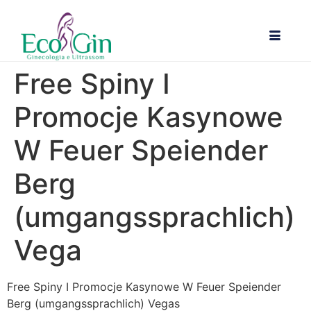
Free Spiny I
Promocje Kasynowe
W Feuer Speiender
Berg
(umgangssprachlich)
Vega
Free Spiny I Promocje Kasynowe W Feuer Speiender
Berg (umgangssprachlich) Vegas