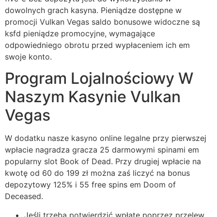
dowolnych grach kasyna. Pieniądze dostępne w
promocji Vulkan Vegas saldo bonusowe widoczne są
ksfd pieniądze promocyjne, wymagające
odpowiedniego obrotu przed wypłaceniem ich em
swoje konto.
Program Lojalnościowy W
Naszym Kasynie Vulkan
Vegas
W dodatku nasze kasyno online legalne przy pierwszej
wpłacie nagradza gracza 25 darmowymi spinami em
popularny slot Book of Dead. Przy drugiej wpłacie na
kwotę od 60 do 199 zł można zaś liczyć na bonus
depozytowy 125% i 55 free spins em Doom of
Deceased.
Jeśli trzeba potwierdzić wpłatę poprzez przelew