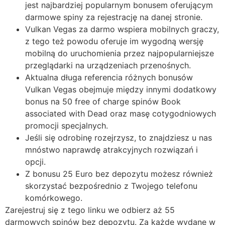
jest najbardziej popularnym bonusem oferującym
darmowe spiny za rejestrację na danej stronie.
Vulkan Vegas za darmo wspiera mobilnych graczy,
z tego też powodu oferuje im wygodną wersję
mobilną do uruchomienia przez najpopularniejsze
przeglądarki na urządzeniach przenośnych.
Aktualna długa referencia różnych bonusów
Vulkan Vegas obejmuje między innymi dodatkowy
bonus na 50 free of charge spinów Book
associated with Dead oraz masę cotygodniowych
promocji specjalnych.
Jeśli się odrobinę rozejrzysz, to znajdziesz u nas
mnóstwo naprawdę atrakcyjnych rozwiązań i
opcji.
Z bonusu 25 Euro bez depozytu możesz również
skorzystać bezpośrednio z Twojego telefonu
komórkowego.
Zarejestruj się z tego linku we odbierz aż 55
darmowych spinów bez depozytu. Za każde wydane w