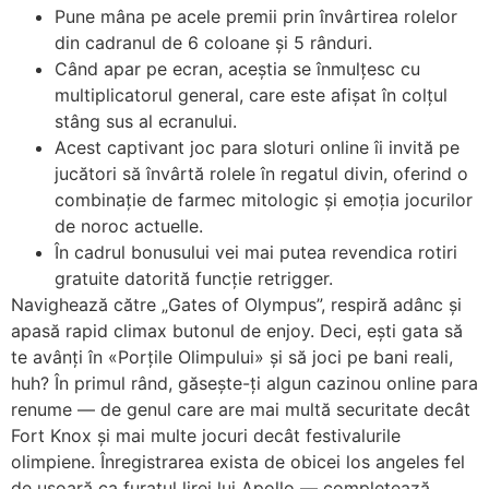
Pune mâna pe acele premii prin învârtirea rolelor
din cadranul de 6 coloane și 5 rânduri.
Când apar pe ecran, aceștia se înmulțesc cu
multiplicatorul general, care este afișat în colțul
stâng sus al ecranului.
Acest captivant joc para sloturi online îi invită pe
jucători să învârtă rolele în regatul divin, oferind o
combinație de farmec mitologic și emoția jocurilor
de noroc actuelle.
În cadrul bonusului vei mai putea revendica rotiri
gratuite datorită funcție retrigger.
Navighează către „Gates of Olympus”, respiră adânc și
apasă rapid climax butonul de enjoy. Deci, ești gata să
te avânți în «Porțile Olimpului» și să joci pe bani reali,
huh? În primul rând, găsește-ți algun cazinou online para
renume — de genul care are mai multă securitate decât
Fort Knox și mai multe jocuri decât festivalurile
olimpiene. Înregistrarea exista de obicei los angeles fel
de ușoară ca furatul lirei lui Apollo — completează