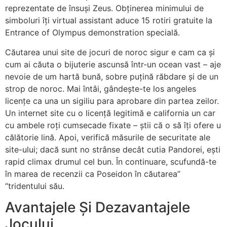
reprezentate de însuși Zeus. Obținerea minimului de
simboluri îți virtual assistant aduce 15 rotiri gratuite la
Entrance of Olympus demonstration specială.
Căutarea unui site de jocuri de noroc sigur e cam ca și
cum ai căuta o bijuterie ascunsă într-un ocean vast – aje
nevoie de um hartă bună, sobre puțină răbdare și de un
strop de noroc. Mai întâi, gândește-te los angeles
licențe ca una un sigiliu para aprobare din partea zeilor.
Un internet site cu o licență legitimă e california un car
cu ambele roți cumsecade fixate – știi că o să îți ofere u
călătorie lină. Apoi, verifică măsurile de securitate ale
site-ului; dacă sunt no strânse decât cutia Pandorei, ești
rapid climax drumul cel bun. În continuare, scufundă-te
în marea de recenzii ca Poseidon în căutarea”
“tridentului său.
Avantajele Și Dezavantajele
Jocului