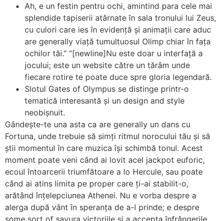
Ah, e un festin pentru ochi, amintind para cele mai
splendide tapiserii atârnate în sala tronului lui Zeus,
cu culori care ies în evidență și animații care aduc
are generally viață tumultuosul Olimp chiar în fața
ochilor tăi.” “[newline]Nu este doar u interfață a
jocului; este un website către un tărâm unde
fiecare rotire te poate duce spre gloria legendară.
Slotul Gates of Olympus se distinge printr-o
tematică interesantă și un design and style
neobișnuit.
Gândește-te una asta ca are generally un dans cu
Fortuna, unde trebuie să simți ritmul norocului tău și să
știi momentul în care muzica își schimbă tonul. Acest
moment poate veni când ai lovit acel jackpot euforic,
ecoul întoarcerii triumfătoare a lo Hercule, sau poate
când ai atins limita pe proper care ți-ai stabilit-o,
arătând înțelepciunea Athenei. Nu e vorba despre a
alerga după vânt în speranța de a-l prinde; e despre
some sort of savura victoriile și a accepta înfrângerile