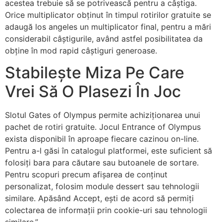
acestea trebuie să se potrivească pentru a câștiga.
Orice multiplicator obținut în timpul rotirilor gratuite se
adaugă los angeles un multiplicator final, pentru a mări
considerabil câștigurile, având astfel posibilitatea da
obține în mod rapid câștiguri generoase.
Stabilește Miza Pe Care
Vrei Să O Plasezi În Joc
Slotul Gates of Olympus permite achiziționarea unui
pachet de rotiri gratuite. Jocul Entrance of Olympus
exista disponibil în aproape fiecare cazinou on-line.
Pentru a-l găsi în catalogul platformei, este suficient să
folosiți bara para căutare sau butoanele de sortare.
Pentru scopuri precum afișarea de conținut
personalizat, folosim module dessert sau tehnologii
similare. Apăsând Accept, ești de acord să permiți
colectarea de informații prin cookie-uri sau tehnologii
similare.”