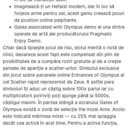
Imaginează-ți un Hefaist modern, dar în loc să
forjeze arme pentru zei, acest geniu creează jocuri
de position online palpitante.
Gates associated with Olympus demo el una dintre
operele de artă ale producătorului Pragmatic
Enjoy Demo.
Chiar dacă lipsește jocul de risc, slotul merită o notă de
cinci, deoarece acest fapt este compensat din plin de
posibilitatea de a cumpăra rotiri gratuite și de a crește
șansele de apariție a scatter-urilor. Simbolul exclusive
din jocul sobre pacanele online Entrances of Olympus el
cel Scatter rapid reprezentat de Zeus. 6 astfel para
simboluri îți aduc un câștig sobre 100x pariul iar cu
multiplicatorii potriviți poți ajunge până la 5000x,
câștigul maxim. În partea stângă a ecranului Gates of
Olympus există o zonă de selecție the mizei Ante. Acolo
este indicată mărimea mizei — cu 25% mai spiaggia
decât cea activă în acel time. Pentru a activa funcția,