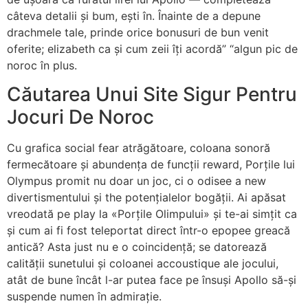
câteva detalii și bum, ești în. Înainte de a depune
drachmele tale, prinde orice bonusuri de bun venit
oferite; elizabeth ca și cum zeii îți acordă” “algun pic de
noroc în plus.
Căutarea Unui Site Sigur Pentru
Jocuri De Noroc
Cu grafica social fear atrăgătoare, coloana sonoră
fermecătoare și abundența de funcții reward, Porțile lui
Olympus promit nu doar un joc, ci o odisee a new
divertismentului și the potențialelor bogății. Ai apăsat
vreodată pe play la «Porțile Olimpului» și te-ai simțit ca
și cum ai fi fost teleportat direct într-o epopee greacă
antică? Asta just nu e o coincidență; se datorează
calității sunetului și coloanei accoustique ale jocului,
atât de bune încât l-ar putea face pe însuși Apollo să-și
suspende numen în admirație.