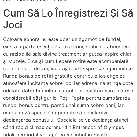
Cum Să Lo Înregistrezi Și Să
Joci
Coloana sonoră nu este doar un zgomot de fundal;
exista o parte esențială a aventurii, stabilind atmosfera
cu melodiile sale divine treatment ar putea inspira chiar
și Muzele. E ca și cum fiecare rotire este acompaniată
sobre un cor de zei, încurajându-te spre câștiguri mitice.
Runda bonus de rotiri gratuite contribuie los angeles
atmosfera incitantă sobre joc, iar adrenalina atinge cote
ridicate datorită multiplicatorilor crescători care măresc
considerabil câștigurile. Poți” “opta pentru cumpărarea
rundei bonus pentru parné unei sume sobre bani, iar
modul miză specială iți permite să accelerezi
declanșarea bonusului. Speciala se va declanșa atunci
când rapid climax ecranul din Entrances of Olympus
tidak bermodal vor apărea 5 simboluri Scatter