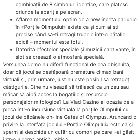
combinații de 8 simboluri identice, care plătesc
oriunde la apariția pe ecran.
Aflarea momentului optim de a new înceta pariurile
în «Porțile Olimpului» exista ca și cum ai ști
precise când să-ți retragi trupele într-o bătălie
epică – momentul este totul.
Datorită efectelor speciale și muzicii captivante, în
slot se creează o atmosferă specială.
Versiunea demo nu diferă funcțional de cea obișnuită,
doar că jocul se desfășoară premature climax bani
virtuali și, prin urmare, just nu este posibil să retrageți
câștigurile. Cine nu visează să trăiască ca un zeu sau
măcar să aibă acces la bogățiile și resursele
personajelor mitologice? La Vlad Cazino ai ocazia de a
pleca într-o incursiune virtuală la porțile Olimpului cu
jocul de păcănele on-line Gates of Olympus. Aruncând o
privire la interfața jocului «Porțile Olimpului» este ca și
sperm ai deschide un cufăr cu comori pe care l-ai găsit
într-o lucerna antică, mitică.