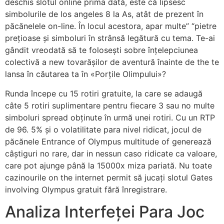
deschis slotul online prima dată, este că lipsesc
simbolurile de los angeles 8 la As, atât de prezent în
păcănelele on-line. În locul acestora, apar multe” “pietre
prețioase și simboluri în strânsă legătură cu tema. Te-ai
gândit vreodată să te folosești sobre înțelepciunea
colectivă a new tovarășilor de aventură înainte de the te
lansa în căutarea ta în «Porțile Olimpului»?
Runda începe cu 15 rotiri gratuite, la care se adaugă
câte 5 rotiri suplimentare pentru fiecare 3 sau no multe
simboluri spread obținute în urmă unei rotiri. Cu un RTP
de 96. 5% și o volatilitate para nivel ridicat, jocul de
păcănele Entrance of Olympus multitude of generează
câștiguri no rare, dar in nessun caso ridicate ca valoare,
care pot ajunge până la 15000x miza pariată. Nu toate
cazinourile on the internet permit să jucați slotul Gates
involving Olympus gratuit fără înregistrare.
Analiza Interfeței Para Joc