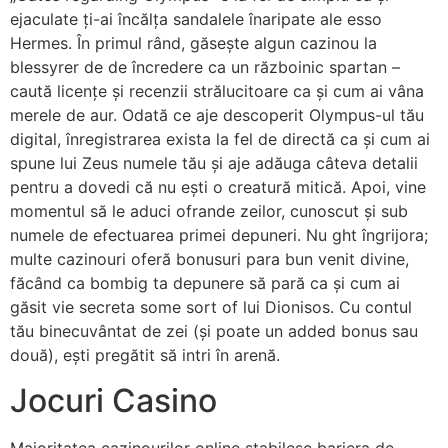
ejaculate ți-ai încălța sandalele înaripate ale esso
Hermes. În primul rând, găsește algun cazinou la
blessyrer de de încredere ca un războinic spartan –
caută licențe și recenzii strălucitoare ca și cum ai vâna
merele de aur. Odată ce aje descoperit Olympus-ul tău
digital, înregistrarea exista la fel de directă ca și cum ai
spune lui Zeus numele tău și aje adăuga câteva detalii
pentru a dovedi că nu ești o creatură mitică. Apoi, vine
momentul să le aduci ofrande zeilor, cunoscut și sub
numele de efectuarea primei depuneri. Nu ght îngrijora;
multe cazinouri oferă bonusuri para bun venit divine,
făcând ca bombig ta depunere să pară ca și cum ai
găsit vie secreta some sort of lui Dionisos. Cu contul
tău binecuvântat de zei (și poate un added bonus sau
două), ești pregătit să intri în arenă.
Jocuri Casino
Majoritatea cazinourilor online stabilesc bariera de