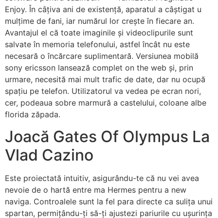
Enjoy. În câțiva ani de existență, aparatul a câștigat u
mulțime de fani, iar numărul lor crește în fiecare an.
Avantajul el că toate imaginile și videoclipurile sunt
salvate în memoria telefonului, astfel încât nu este
necesară o încărcare suplimentară. Versiunea mobilă
sony ericsson lansează complet on the web și, prin
urmare, necesită mai mult trafic de date, dar nu ocupă
spațiu pe telefon. Utilizatorul va vedea pe ecran nori,
cer, podeaua sobre marmură a castelului, coloane albe
florida zăpada.
Joacă Gates Of Olympus La
Vlad Cazino
Este proiectată intuitiv, asigurându-te că nu vei avea
nevoie de o hartă entre ma Hermes pentru a new
naviga. Controalele sunt la fel para directe ca sulița unui
spartan, permițându-ți să-ți ajustezi pariurile cu ușurința