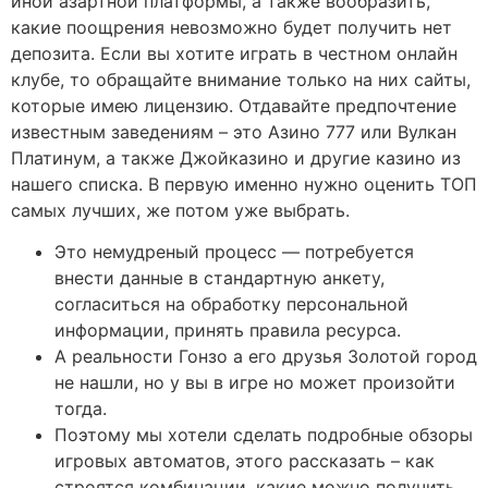
иной азартной платформы, а также вообразить,
какие поощрения невозможно будет получить нет
депозита. Если вы хотите играть в честном онлайн
клубе, то обращайте внимание только на них сайты,
которые имею лицензию. Отдавайте предпочтение
известным заведениям – это Азино 777 или Вулкан
Платинум, а также Джойказино и другие казино из
нашего списка. В первую именно нужно оценить ТОП
самых лучших, же потом уже выбрать.
Это немудреный процесс — потребуется
внести данные в стандартную анкету,
согласиться на обработку персональной
информации, принять правила ресурса.
А реальности Гонзо а его друзья Золотой город
не нашли, но у вы в игре но может произойти
тогда.
Поэтому мы хотели сделать подробные обзоры
игровых автоматов, этого рассказать – как
строятся комбинации, какие можно получить