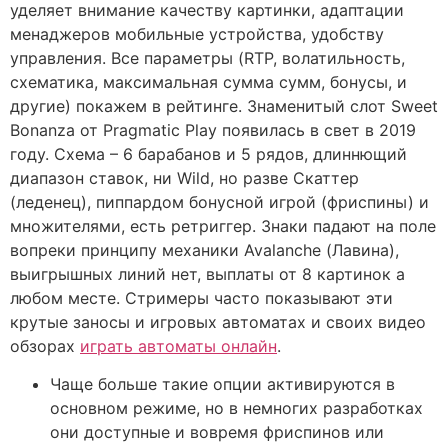
уделяет внимание качеству картинки, адаптации
менаджеров мобильные устройства, удобству
управления. Все параметры (RTP, волатильность,
схематика, максимальная сумма сумм, бонусы, и
другие) покажем в рейтинге. Знаменитый слот Sweet
Bonanza от Pragmatic Play появилась в свет в 2019
году. Схема – 6 барабанов и 5 рядов, длиннющий
диапазон ставок, ни Wild, но разве Скаттер
(леденец), пиппардом бонусной игрой (фриспины) и
множителями, есть ретриггер. Знаки падают на поле
вопреки принципу механики Avalanche (Лавина),
выигрышных линий нет, выплаты от 8 картинок а
любом месте. Стримеры часто показывают эти
крутые заносы и игровых автоматах и своих видео
обзорах
играть автоматы онлайн
.
Чаще больше такие опции активируются в
основном режиме, но в немногих разработках
они доступные и вовремя фриспинов или