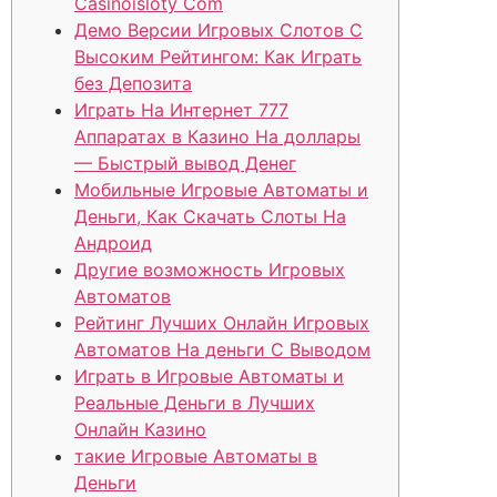
Casinoisloty Com
Демо Версии Игровых Слотов С
Высоким Рейтингом: Как Играть
без Депозита
Играть На Интернет 777
Аппаратах в Казино На доллары
— Быстрый вывод Денег
Мобильные Игровые Автоматы и
Деньги, Как Скачать Слоты На
Андроид
Другие возможность Игровых
Автоматов
Рейтинг Лучших Онлайн Игровых
Автоматов На деньги С Выводом
Играть в Игровые Автоматы и
Реальные Деньги в Лучших
Онлайн Казино
такие Игровые Автоматы в
Деньги