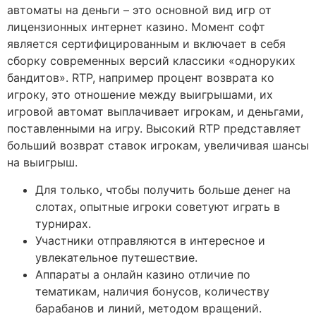
автоматы на деньги – это основной вид игр от
лицензионных интернет казино. Момент софт
является сертифицированным и включает в себя
сборку современных версий классики «одноруких
бандитов». RTP, например процент возврата ко
игроку, это отношение между выигрышами, их
игровой автомат выплачивает игрокам, и деньгами,
поставленными на игру. Высокий RTP представляет
больший возврат ставок игрокам, увеличивая шансы
на выигрыш.
Для только, чтобы получить больше денег на
слотах, опытные игроки советуют играть в
турнирах.
Участники отправляются в интересное и
увлекательное путешествие.
Аппараты а онлайн казино отличие по
тематикам, наличия бонусов, количеству
барабанов и линий, методом вращений.