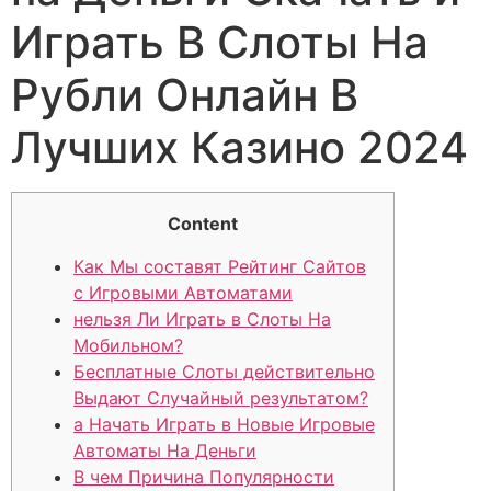
Играть В Слоты На
Рубли Онлайн В
Лучших Казино 2024
Content
Как Мы составят Рейтинг Сайтов
с Игровыми Автоматами
нельзя Ли Играть в Слоты На
Мобильном?
Бесплатные Слоты действительно
Выдают Случайный результатом?
а Начать Играть в Новые Игровые
Автоматы На Деньги
В чем Причина Популярности