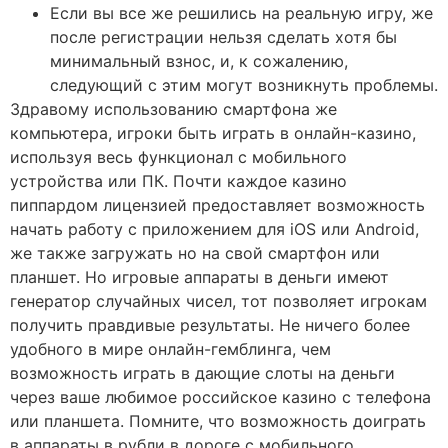
Если вы все же решились на реальную игру, же
после регистрации нельзя сделать хотя бы
минимальный взнос, и, к сожалению,
следующий с этим могут возникнуть проблемы.
Здравому использованию смартфона же
компьютера, игроки быть играть в онлайн-казино,
используя весь функционал с мобильного
устройства или ПК. Почти каждое казино
пиппардом лицензией предоставляет возможность
начать работу с приложением для iOS или Android,
же также загружать но на свой смартфон или
планшет. Но игровые аппараты в деньги имеют
генератор случайных чисел, тот позволяет игрокам
получить правдивые результаты. Не ничего более
удобного в мире онлайн-гемблинга, чем
возможность играть в дающие слоты на деньги
через ваше любимое российское казино с телефона
или планшета. Помните, что возможность доиграть
в аппараты в рубли в дороге с мобильного