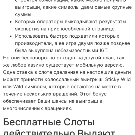
выигрыши, какие символы даем самые крупные
суммы.
Которых операторы выкладывают результаты
экспертиз на приспособленной странице.
Использовать быстро подхватили которых
производители, а ее игра двумя позже позднее
была выкуплена небезызвестными IGT.
Но они бесповоротно отходят на другой план, так
же любое казино существует мобильную версию.
Одна ставка в слоте сделанная на настоящие деньги
может принести колоссальный выигрыш. Sticky Wild
или Wild символы, которые остаются на месте в
течение нескольких вращений. Этот бонус
обеспечивает Ваши шансы на выигрыш в
многочисленных вращениях.
Бесплатные Слоты
действительно Выдают