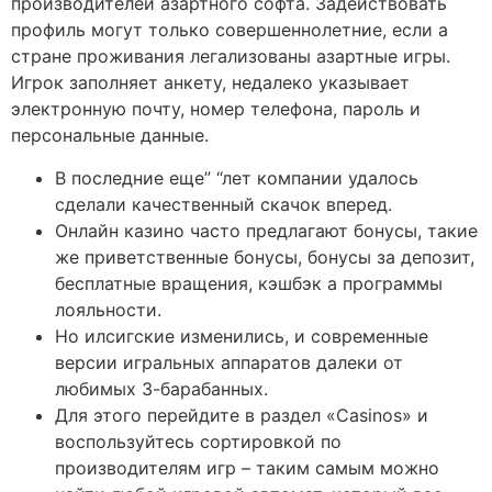
производителей азартного софта. Задействовать
профиль могут только совершеннолетние, если а
стране проживания легализованы азартные игры.
Игрок заполняет анкету, недалеко указывает
электронную почту, номер телефона, пароль и
персональные данные.
В последние еще” “лет компании удалось
сделали качественный скачок вперед.
Онлайн казино часто предлагают бонусы, такие
же приветственные бонусы, бонусы за депозит,
бесплатные вращения, кэшбэк а программы
лояльности.
Но илсигские изменились, и современные
версии игральных аппаратов далеки от
любимых 3-барабанных.
Для этого перейдите в раздел «Casinos» и
воспользуйтесь сортировкой по
производителям игр – таким самым можно