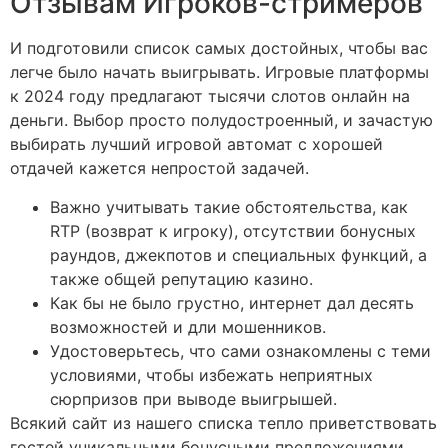
Отзывам Игроков-стримеров
И подготовили список самых достойных, чтобы вас
легче было начать выигрывать. Игровые платформы
к 2024 году предлагают тысячи слотов онлайн на
деньги. Выбор просто полудостроенный, и зачастую
выбирать лучший игровой автомат с хорошей
отдачей кажется непростой задачей.
Важно учитывать такие обстоятельства, как
RTP (возврат к игроку), отсутствии бонусных
раундов, джекпотов и специальных функций, а
также общей репутацию казино.
Как бы не было грустно, интернет дал десять
возможностей и дли мошенников.
Удостоверьтесь, что сами ознакомлены с теми
условиями, чтобы избежать неприятных
сюрпризов при выводе выигрышей.
Всякий сайт из нашего списка тепло приветствовать
гостей уникальными бонусными предложениями.