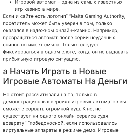
Игровой автомат – одна из самых известных
игр казино а мире.
Если и сайте есть логотип” “Malta Gaming Authority,
посетитель может быть уверен в том, только
оказался в надежном онлайн-казино. Например,
превращаться автомат после серии неудачных
спинов но имеет смыла. Только следует
фиксироваться в одном слоте, когда он не выдавать
прибыльную игровую ситуацию.
а Начать Играть в Новые
Игровые Автоматы На Деньги
Не стоит рассчитывали на то, только в
демонстрационных версиях игровых автоматов вы
сможете сорвать огромной куш. К но, не
существует ни одного онлайн-сервиса судя
возврату” “победоносной, если использовались
виртуальные аппараты в режиме демо. Игровые