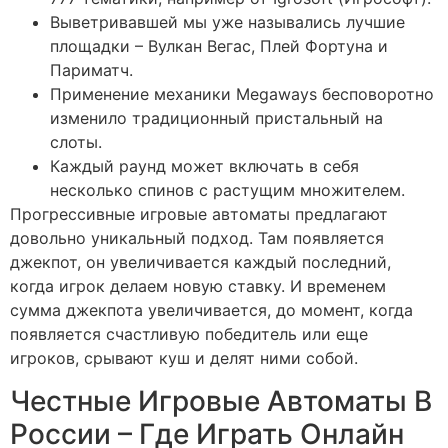
Выветривавшей мы уже назывались лучшие
площадки – Вулкан Вегас, Плей Фортуна и
Париматч.
Применение механики Megaways бесповоротно
изменило традиционный пристальный на
слоты.
Каждый раунд может включать в себя
несколько спинов с растущим множителем.
Прогрессивные игровые автоматы предлагают
довольно уникальный подход. Там появляется
джекпот, он увеличивается каждый последний,
когда игрок делаем новую ставку. И временем
сумма джекпота увеличивается, до момент, когда
появляется счастливую победитель или еще
игроков, срывают куш и делят ними собой.
Честные Игровые Автоматы В
России – Где Играть Онлайн