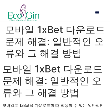
모바일 1xBet 다운로드
문제 해결: 일반적인 오
류와 그 해결 방법
모바일 1xBet 다운로드
문제 해결: 일반적인 오
류와 그 해결 방법
모바일로 1xBet을 다운로드할 때 발생할 수 있는 일반적인