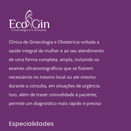
Clínica de Ginecologia e Obstetrícia voltada a
saúde integral da mulher e ao seu atendimento
de uma forma completa, ampla, incluindo os
exames ultrassonográficos que se fizerem
necessários no mesmo local ou até mesmo
durante a consulta, em situações de urgência.
Isso, além de trazer comodidade à paciente,
permite um diagnóstico mais rápido e preciso
Especialidades