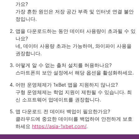
가요?
가장 흔한 원인은 저장 공간 부족 및 인터넷 연결 불안
정입니다.
앱을 다운로드하는 동안 데이터 사용량이 초과될 수 있
나요?
네, 데이터 사용량 초과는 가능하며, 와이파이 사용을
권장합니다.
어떻게 알 수 없는 출처 설치를 허용하나요?
스마트폰의 보안 설정에서 해당 옵션을 활성화하세요.
어떤 운영체제가 1xBet 앱을 지원하지 않나요?
구형 운영체제는 학업 지원이 제한될 수 있습니다. 최
신 소프트웨어 업데이트를 권장합니다.
앱 다운로드 전 데이터 백업이 필요한가요?
클라우드에 중요한 데이터를 백업하여 안전하게 보호
하세요
https://asia-1xbet.com/
.