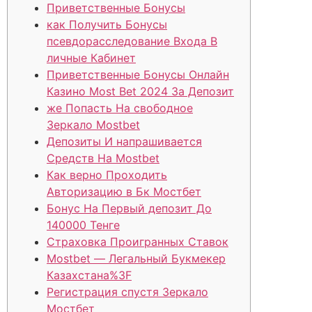
Приветственные Бонусы
как Получить Бонусы
псевдорасследование Входа В
личные Кабинет
Приветственные Бонусы Онлайн
Казино Most Bet 2024 За Депозит
же Попасть На свободное
Зеркало Mostbet
Депозиты И напрашивается
Средств На Mostbet
Как верно Проходить
Авторизацию в Бк Мостбет
Бонус На Первый депозит До
140000 Тенге
Страховка Проигранных Ставок
Mostbet — Легальный Букмекер
Казахстана%3F
Регистрация спустя Зеркало
Мостбет