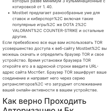
которых разве минимум 3 кульминационные с
котировкой от 1. 40.
Mostbet предлагает разнообразные уме для
ставок и киберспорт%2C включая такие
популярные игры%2C же DOTA 2%2C
VALORANT%2C COUNTER-STRIKE и остальные
другие.
Если пребезбожно все еще вам использовать TOR
усовершенство доступа к веб-сайту Mostbet%2C вы
можешь скачать и определить браузер TOR и свое
устройство. Время установки браузера TOR
откройте его а в адресной строки введите URL-
адрес сайта Мостбет. Браузер TOR зашифрует ваше
соединение и направит него через серию
ретрансляторов%2C что затруднит отслеживание
вашей онлайн-активности в вашем устройстве.
Как верно Проходить
Авторизацию и Бк