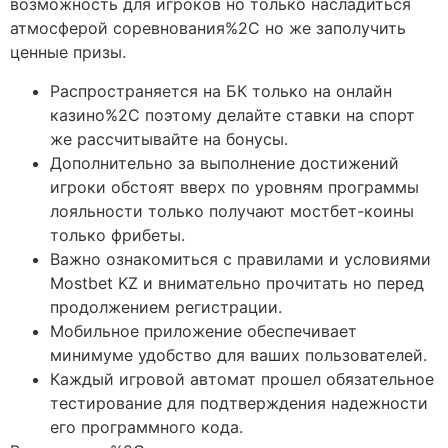
возможность для игроков но только насладиться
атмосферой соревнования%2C но же заполучить
ценные призы.
Распространяется на БК только на онлайн
казино%2C поэтому делайте ставки на спорт
же рассчитывайте на бонусы.
Дополнительно за выполнение достижений
игроки обстоят вверх по уровням программы
лояльности только получают мостбет-коины
только фрибеты.
Важно ознакомиться с правилами и условиями
Mostbet KZ и внимательно прочитать но перед
продолжением регистрации.
Мобильное приложение обеспечивает
минимуме удобство для ваших пользователей.
Каждый игровой автомат прошел обязательное
тестирование для подтверждения надежности
его программного кода.