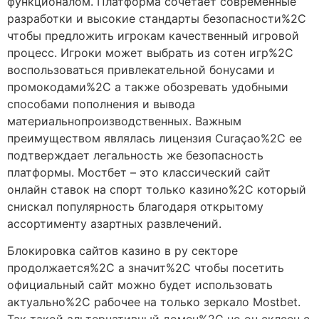
функционалом. Платформа сочетает современные
разработки и высокие стандарты безопасности%2C
чтобы предложить игрокам качественный игровой
процесс. Игроки может выбрать из сотен игр%2C
воспользоваться привлекательной бонусами и
промокодами%2C а также обозревать удобными
способами пополнения и вывода
материальнопроизводственных. Важным
преимуществом являлась лицензия Curaçao%2C ее
подтверждает легальность же безопасность
платформы. Мостбет – это классический сайт
онлайн ставок на спорт только казино%2C который
снискал популярность благодаря открытому
ассортименту азартных развлечений.
Блокировка сайтов казино в ру секторе
продолжается%2C а значит%2C чтобы посетить
официальный сайт можно будет использовать
актуально%2C рабочее на только зеркало Mostbet.