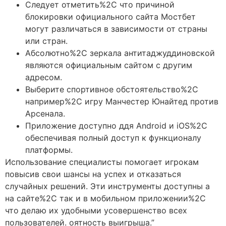
Следует отметить%2C что причиной
блокировки официального сайта Мостбет
могут различаться в зависимости от страны
или стран.
Абсолютно%2C зеркала антитаджуддиновской
являются официальным сайтом с другим
адресом.
Выберите спортивное обстоятельство%2C
например%2C игру Манчестер Юнайтед против
Арсенала.
Приложение доступно ддя Android и iOS%2C
обеспечивая полный доступ к функционалу
платформы.
Использование специалисты помогает игрокам
повысив свои шансы на успех и отказаться
случайных решений. Эти инструменты доступны а
на сайте%2C так и в мобильном приложении%2C
что делаю их удобными усовершенство всех
пользователей. оятность выигрыша.”