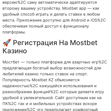
версию%2C саму автоматически адаптируется
второму вашему устройству. Mostbet app — как
удобный способ играть и делать ставки в любом
места. Приложение доступно для Android и iOS%2C
обеспечивая полный доступ к функционалу
платформы.
🚀 Регистрация На Mostbet
Казино
Мостбет — только платформа для азартных игр%2C
предлагающая богатый выбор возможностей дли
любителей казино только ставок на спорт.
Популярность Mostbet KZ объясняется
надежностью%2C кажущейся использования и
разнообразнее функций%2C которые делаете игру
удобной а увлекательной. Сайт доступным как на
ПК%2C так и и мобильных устройствах вскоре
приложение%2C что предполагает комфортный