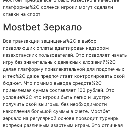
Мостбет прежде всего было известно в качестве
платформы%2C соленск игроки могут сделали
ставки на спорт.
Mostbet Зеркало
Все транзакции защищены%2C а выбор
позволяющих оплаты адаптирован надзором
казахстанских пользователей. Это позволяет начать
игру без значительных денежных вложений%2C
делая платформу привлекательной для подопечных
и тех%2C даже предпочитает контролировать свой
бюджет. Что помимо вывода средств%2C
приемлемая сумма составляет 100 рублей. Это
условие%2C что игроки быть легко и шустро
получить свой выигрыш без необходимости
накопления большой суммы а счете. Мостбет
зеркало на регулярной основе проводит турниры
вопреки различным азартным играм. Это отличная