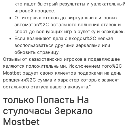
кто ищет быстрый результаты и увлекательный
игровой процесс.
От игорных столов до виртуальных игровых
автоматов%2C остального волнения ставок и
спорт до волнующих игр в рулетку и блэкджек.
Если возникают дела с входом%2C нельзя
воспользоваться другими зеркалами или
обновить страницу.
Отзывы от казахстанских игроков в подавляющее
являются положительными. Исключением того%2C
Mostbet радует своих клиентов подарками на день
рождения%2C сумма и характер которых зависят
остального статуса вашего аккаунта.”
только Попасть На
стулочасы Зеркало
Mostbet