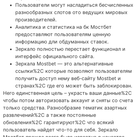
Пользователи могут насладиться бесчисленных
разнообразных слотов ото ведущих мировых
производителей.
Аналитика и статистика на бк Мостбет
предоставляют пользователям ценную
информацию дли обдуманных ставок.
Зеркало полностью перестает функционал и
интерфейс официального сайта.
Зеркала Mostbet — это альтернативные
ссылки%2C которые позволяют пользователям
получить доступ нему веб-сайту Mostbet и
странах%2C где его может быть заблокирован.
Него единственная цель – украсть ваши данные%2C
чтобы потом авторизовать аккаунт и сняты со счета
только средства. Разнообразие тематик азартных
развлечений%2C а также постоянные
обновления%2C гарантируют%2C что всякий
пользователь найдет что-то для себя. Зеркало