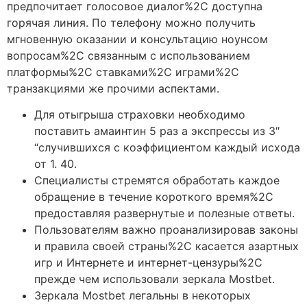
предпочитает голосовое диалог%2C доступна
горячая линия. По телефону можно получить
мгновенную оказании и консультацию ноунсом
вопросам%2C связанным с использованием
платформы%2C ставками%2C играми%2C
транзакциями же прочими аспектами.
Для отыгрыша страховки необходимо
поставить амаинтин 5 раз а экспрессы из 3″
“случившихся с коэффициентом каждый исхода
от 1. 40.
Специалисты стремятся обработать каждое
обращение в течение короткого время%2C
предоставляя развернутые и полезные ответы.
Пользователям важно проанализировав законы
и правила своей страны%2C касается азартных
игр и Интернете и интернет-цензуры%2C
прежде чем использовали зеркала Mostbet.
Зеркала Mostbet легальны в некоторых