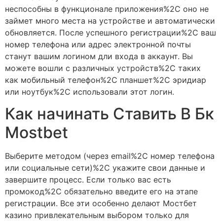
неспособны в функционале приложения%2C оно не
займет много места на устройстве и автоматически
обновляется. После успешного регистрации%2C ваш
номер телефона или адрес электронной почты
станут вашим логином дли входа в аккаунт. Вы
можете вошли с различных устройств%2C таких
как мобильный телефон%2C планшет%2C эридиар
или ноутбук%2C использовали этот логин.
Как начинать Ставить В Бк
Mostbet
Выберите методом (через email%2C номер телефона
или социальные сети)%2C укажите свои данные и
завершите процесс. Если только вас есть
промокод%2C обязательно введите его на этапе
регистрации. Все эти особенно делают Мостбет
казино привлекательным выбором только для