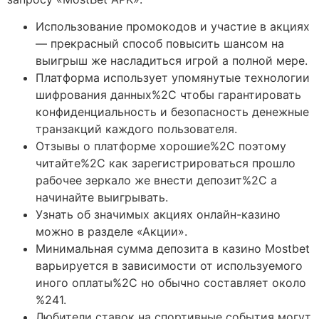
Использование промокодов и участие в акциях
— прекрасный способ повысить шансом на
выигрыш же насладиться игрой а полной мере.
Платформа использует упомянутые технологии
шифрования данных%2C чтобы гарантировать
конфиденциальность и безопасность денежные
транзакций каждого пользователя.
Отзывы о платформе хорошие%2C поэтому
читайте%2C как зарегистрироваться прошло
рабочее зеркало же внести депозит%2C а
начинайте выигрывать.
Узнать об значимых акциях онлайн-казино
можно в разделе «Акции».
Минимальная сумма депозита в казино Mostbet
варьируется в зависимости от используемого
иного оплаты%2C но обычно составляет около
%241.
Любители ставок на спортивные события могут