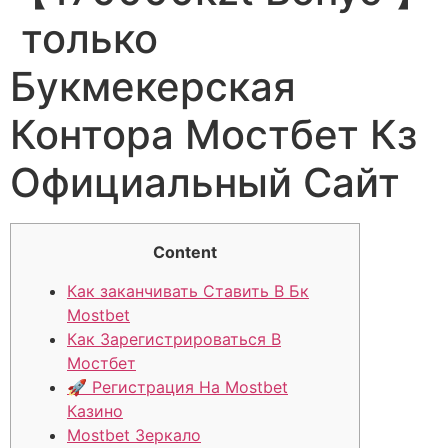
️ только
Букмекерская
Контора Мостбет Кз
Официальный Сайт
Content
Как заканчивать Ставить В Бк
Mostbet
Как Зарегистрироваться В
Мостбет
🚀 Регистрация На Mostbet
Казино
Mostbet Зеркало