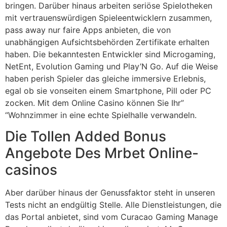
bringen. Darüber hinaus arbeiten seriöse Spielotheken
mit vertrauenswürdigen Spieleentwicklern zusammen,
pass away nur faire Apps anbieten, die von
unabhängigen Aufsichtsbehörden Zertifikate erhalten
haben. Die bekanntesten Entwickler sind Microgaming,
NetEnt, Evolution Gaming und Play’N Go. Auf die Weise
haben perish Spieler das gleiche immersive Erlebnis,
egal ob sie vonseiten einem Smartphone, Pill oder PC
zocken. Mit dem Online Casino können Sie Ihr”
“Wohnzimmer in eine echte Spielhalle verwandeln.
Die Tollen Added Bonus
Angebote Des Mrbet Online-
casinos
Aber darüber hinaus der Genussfaktor steht in unseren
Tests nicht an endgültig Stelle. Alle Dienstleistungen, die
das Portal anbietet, sind vom Curacao Gaming Manage