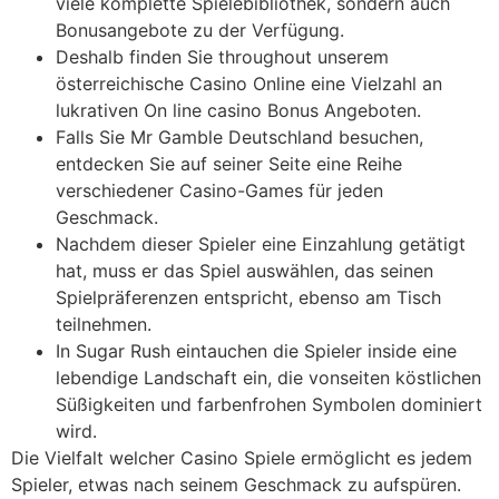
viele komplette Spielebibliothek, sondern auch
Bonusangebote zu der Verfügung.
Deshalb finden Sie throughout unserem
österreichische Casino Online eine Vielzahl an
lukrativen On line casino Bonus Angeboten.
Falls Sie Mr Gamble Deutschland besuchen,
entdecken Sie auf seiner Seite eine Reihe
verschiedener Casino-Games für jeden
Geschmack.
Nachdem dieser Spieler eine Einzahlung getätigt
hat, muss er das Spiel auswählen, das seinen
Spielpräferenzen entspricht, ebenso am Tisch
teilnehmen.
In Sugar Rush eintauchen die Spieler inside eine
lebendige Landschaft ein, die vonseiten köstlichen
Süßigkeiten und farbenfrohen Symbolen dominiert
wird.
Die Vielfalt welcher Casino Spiele ermöglicht es jedem
Spieler, etwas nach seinem Geschmack zu aufspüren.