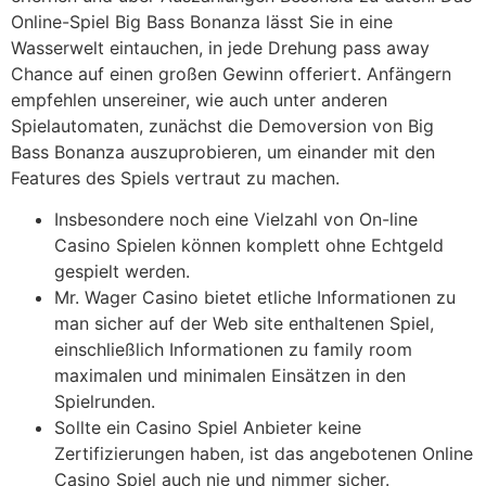
Online-Spiel Big Bass Bonanza lässt Sie in eine
Wasserwelt eintauchen, in jede Drehung pass away
Chance auf einen großen Gewinn offeriert. Anfängern
empfehlen unsereiner, wie auch unter anderen
Spielautomaten, zunächst die Demoversion von Big
Bass Bonanza auszuprobieren, um einander mit den
Features des Spiels vertraut zu machen.
Insbesondere noch eine Vielzahl von On-line
Casino Spielen können komplett ohne Echtgeld
gespielt werden.
Mr. Wager Casino bietet etliche Informationen zu
man sicher auf der Web site enthaltenen Spiel,
einschließlich Informationen zu family room
maximalen und minimalen Einsätzen in den
Spielrunden.
Sollte ein Casino Spiel Anbieter keine
Zertifizierungen haben, ist das angebotenen Online
Casino Spiel auch nie und nimmer sicher.