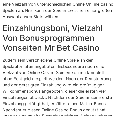
eine Vielzahl von unterschiedlichen Online On line casino
Spielen an. Hier kann der Spieler zwischen einer großen
Auswahl a web Slots wählen.
Einzahlungsboni, Vielzahl
Von Bonusprogrammen
Vonseiten Mr Bet Casino
Zudem sein verschiedene Online Spiele an den
Spielautomaten angeboten. Insbesondere noch eine
Vielzahl von Online Casino Spielen können komplett
ohne Echtgeld gespielt werden. Nach der Registrierung
und der getätigten Einzahlung wird ein großzügiger
Willkommensbonus angeboten, dieser die ersten vier
Einzahlungen abdeckt. Nachdem der Spieler seine erste
Einzahlung getätigt hat, erhält er einen Match-Bonus.
Nachdem er diesen Online Casino Bonus genutzt hat,
kann er eine zweite Einzahlung tätigen, 1 einen weiteren