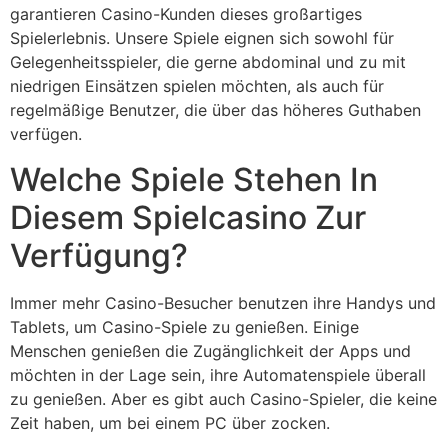
garantieren Casino-Kunden dieses großartiges
Spielerlebnis. Unsere Spiele eignen sich sowohl für
Gelegenheitsspieler, die gerne abdominal und zu mit
niedrigen Einsätzen spielen möchten, als auch für
regelmäßige Benutzer, die über das höheres Guthaben
verfügen.
Welche Spiele Stehen In
Diesem Spielcasino Zur
Verfügung?
Immer mehr Casino-Besucher benutzen ihre Handys und
Tablets, um Casino-Spiele zu genießen. Einige
Menschen genießen die Zugänglichkeit der Apps und
möchten in der Lage sein, ihre Automatenspiele überall
zu genießen. Aber es gibt auch Casino-Spieler, die keine
Zeit haben, um bei einem PC über zocken.