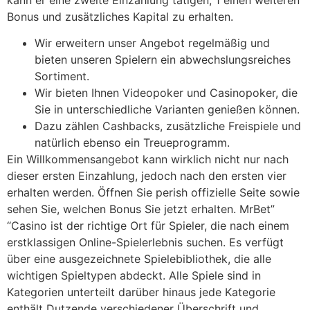
Bonus und zusätzliches Kapital zu erhalten.
Wir erweitern unser Angebot regelmäßig und
bieten unseren Spielern ein abwechslungsreiches
Sortiment.
Wir bieten Ihnen Videopoker und Casinopoker, die
Sie in unterschiedliche Varianten genießen können.
Dazu zählen Cashbacks, zusätzliche Freispiele und
natürlich ebenso ein Treueprogramm.
Ein Willkommensangebot kann wirklich nicht nur nach
dieser ersten Einzahlung, jedoch nach den ersten vier
erhalten werden. Öffnen Sie perish offizielle Seite sowie
sehen Sie, welchen Bonus Sie jetzt erhalten. MrBet”
“Casino ist der richtige Ort für Spieler, die nach einem
erstklassigen Online-Spielerlebnis suchen. Es verfügt
über eine ausgezeichnete Spielebibliothek, die alle
wichtigen Spieltypen abdeckt. Alle Spiele sind in
Kategorien unterteilt darüber hinaus jede Kategorie
enthält Dutzende verschiedener Überschrift und