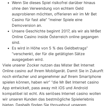
Wenn Sie dieses Spiel risikofrei darüber hinaus
ohne den Verwendung von echtem Geld
ausprobieren möchten, offerieren wir im Mr Bet
Casino für fast alle” “meiner Spiele eine
Demoversion an.
Unsere Geschichte beginnt 2017, als wir als MrBet
Online Casino inside Österreich online gegangen
sind.
Es wird in Höhe von 5 % des Geldbetrags”
“verschenkt, der für die getätigten Sätze
ausgegeben wird.
Viele unserer Zocker nutzen das Mister Bet Internet
Online casino auf Ihrem Mobilgerät. Damit Sie in Zukunft
noch einfacher und angenehmer auf Ihrem Smartphone
spielen können, haben wir” “die Mr Bet Internet casino
App entwickelt, pass away mit iOS und Android
kompatibel ist echt. Als seriöses Internet casino wollen
wir unseren Kunden das bestmögliche Spielerlebnis
bieten. Deshalb finden Sie throughout unserem