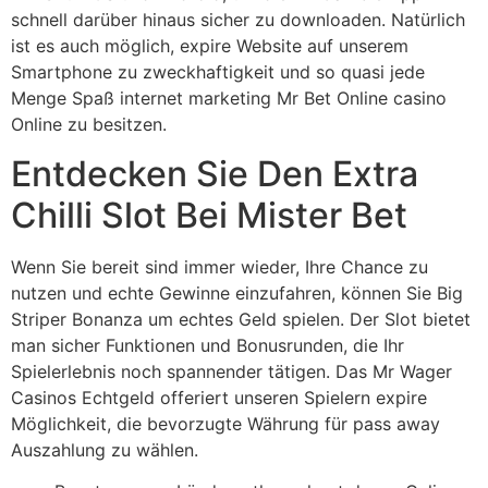
schnell darüber hinaus sicher zu downloaden. Natürlich
ist es auch möglich, expire Website auf unserem
Smartphone zu zweckhaftigkeit und so quasi jede
Menge Spaß internet marketing Mr Bet Online casino
Online zu besitzen.
Entdecken Sie Den Extra
Chilli Slot Bei Mister Bet
Wenn Sie bereit sind immer wieder, Ihre Chance zu
nutzen und echte Gewinne einzufahren, können Sie Big
Striper Bonanza um echtes Geld spielen. Der Slot bietet
man sicher Funktionen und Bonusrunden, die Ihr
Spielerlebnis noch spannender tätigen. Das Mr Wager
Casinos Echtgeld offeriert unseren Spielern expire
Möglichkeit, die bevorzugte Währung für pass away
Auszahlung zu wählen.