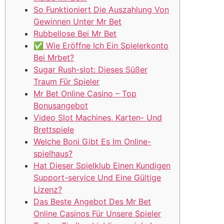
So Funktioniert Die Auszahlung Von
Gewinnen Unter Mr Bet
Rubbellose Bei Mr Bet
✅ Wie Eröffne Ich Ein Spielerkonto
Bei Mrbet?
Sugar Rush-slot: Dieses Süßer
Traum Für Spieler
Mr Bet Online Casino – Top
Bonusangebot
Video Slot Machines, Karten- Und
Brettspiele
Welche Boni Gibt Es Im Online-
spielhaus?
Hat Dieser Spielklub Einen Kundigen
Support-service Und Eine Gültige
Lizenz?
Das Beste Angebot Des Mr Bet
Online Casinos Für Unsere Spieler