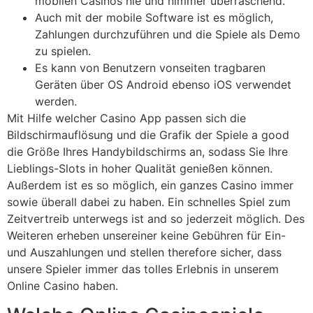
mobilen Casinos nie und nimmer überraschend.
Auch mit der mobile Software ist es möglich,
Zahlungen durchzuführen und die Spiele als Demo
zu spielen.
Es kann von Benutzern vonseiten tragbaren
Geräten über OS Android ebenso iOS verwendet
werden.
Mit Hilfe welcher Casino App passen sich die
Bildschirmauflösung und die Grafik der Spiele a good
die Größe Ihres Handybildschirms an, sodass Sie Ihre
Lieblings-Slots in hoher Qualität genießen können.
Außerdem ist es so möglich, ein ganzes Casino immer
sowie überall dabei zu haben. Ein schnelles Spiel zum
Zeitvertreib unterwegs ist and so jederzeit möglich. Des
Weiteren erheben unsereiner keine Gebühren für Ein-
und Auszahlungen und stellen therefore sicher, dass
unsere Spieler immer das tolles Erlebnis in unserem
Online Casino haben.