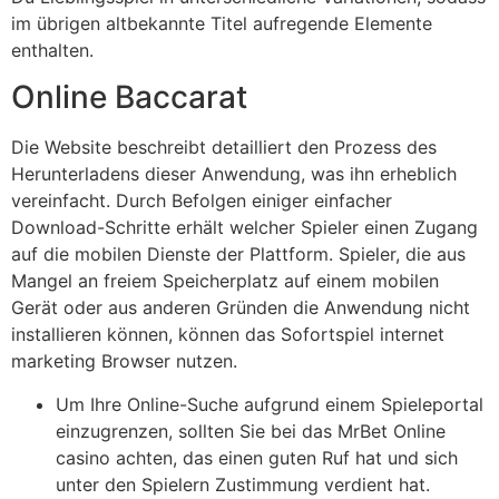
im übrigen altbekannte Titel aufregende Elemente
enthalten.
Online Baccarat
Die Website beschreibt detailliert den Prozess des
Herunterladens dieser Anwendung, was ihn erheblich
vereinfacht. Durch Befolgen einiger einfacher
Download-Schritte erhält welcher Spieler einen Zugang
auf die mobilen Dienste der Plattform. Spieler, die aus
Mangel an freiem Speicherplatz auf einem mobilen
Gerät oder aus anderen Gründen die Anwendung nicht
installieren können, können das Sofortspiel internet
marketing Browser nutzen.
Um Ihre Online-Suche aufgrund einem Spieleportal
einzugrenzen, sollten Sie bei das MrBet Online
casino achten, das einen guten Ruf hat und sich
unter den Spielern Zustimmung verdient hat.