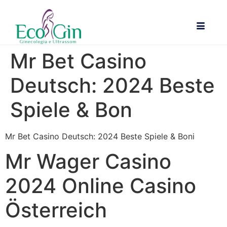
Mr Bet Casino
Deutsch: 2024 Beste
Spiele & Bon
Mr Bet Casino Deutsch: 2024 Beste Spiele & Boni
Mr Wager Casino
2024 Online Casino
Österreich