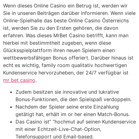
Wenn dieses Online Casino ein Betrug ist, werden wir
Sie in unseren Beiträgen darüber informieren. Wenn viele
Online-Spielhalle das beste Online Casino Österreichs
ist, werden Sie zu den Ersten gehören, die davon
erfahren. Was dieses MrBet Casino betrifft, kann man
hierbei mit bestimmtheit zugeben, wenn diese
Glücksspielplattform ihren neuen Spielern einen
wettbewerbsfähigen Bonus offeriert. Darüber hinaus ist
echt es wichtig, family room qualitativ hochwertigen
Kundenservice hervorzuheben, der 24/7 verfügbar ist
mr bet casino
.
Zudem besitzen sie innovative und lukrative
Bonus-Funktionen, die den Spielspaß verdoppeln.
Nachdem der Spieler seine erste Einzahlung
getätigt hat, erhält im or her einen Match-Bonus.
Das Casino ist” “hochmut auf seinen Kundenservice
mit einer Echtzeit-Live-Chat-Option,
Telefonsupport und Email-based.