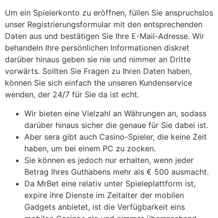
Um ein Spielerkonto zu eröffnen, füllen Sie anspruchslos
unser Registrierungsformular mit den entsprechenden
Daten aus und bestätigen Sie Ihre E-Mail-Adresse. Wir
behandeln Ihre persönlichen Informationen diskret
darüber hinaus geben sie nie und nimmer an Dritte
vorwärts. Sollten Sie Fragen zu Ihren Daten haben,
können Sie sich einfach the unseren Kundenservice
wenden, der 24/7 für Sie da ist echt.
Wir bieten eine Vielzahl an Währungen an, sodass
darüber hinaus sicher die genaue für Sie dabei ist.
Aber sera gibt auch Casino-Spieler, die keine Zeit
haben, um bei einem PC zu zocken.
Sie können es jedoch nur erhalten, wenn jeder
Betrag Ihres Guthabens mehr als € 500 ausmacht.
Da MrBet eine relativ unter Spieleplattform ist,
expire ihre Dienste im Zeitalter der mobilen
Gadgets anbietet, ist die Verfügbarkeit eins