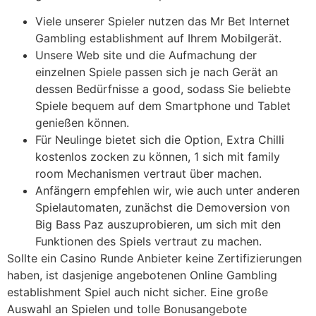
Viele unserer Spieler nutzen das Mr Bet Internet
Gambling establishment auf Ihrem Mobilgerät.
Unsere Web site und die Aufmachung der
einzelnen Spiele passen sich je nach Gerät an
dessen Bedürfnisse a good, sodass Sie beliebte
Spiele bequem auf dem Smartphone und Tablet
genießen können.
Für Neulinge bietet sich die Option, Extra Chilli
kostenlos zocken zu können, 1 sich mit family
room Mechanismen vertraut über machen.
Anfängern empfehlen wir, wie auch unter anderen
Spielautomaten, zunächst die Demoversion von
Big Bass Paz auszuprobieren, um sich mit den
Funktionen des Spiels vertraut zu machen.
Sollte ein Casino Runde Anbieter keine Zertifizierungen
haben, ist dasjenige angebotenen Online Gambling
establishment Spiel auch nicht sicher. Eine große
Auswahl an Spielen und tolle Bonusangebote