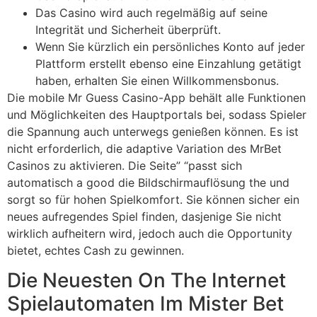
Das Casino wird auch regelmäßig auf seine
Integrität und Sicherheit überprüft.
Wenn Sie kürzlich ein persönliches Konto auf jeder
Plattform erstellt ebenso eine Einzahlung getätigt
haben, erhalten Sie einen Willkommensbonus.
Die mobile Mr Guess Casino-App behält alle Funktionen
und Möglichkeiten des Hauptportals bei, sodass Spieler
die Spannung auch unterwegs genießen können. Es ist
nicht erforderlich, die adaptive Variation des MrBet
Casinos zu aktivieren. Die Seite” “passt sich
automatisch a good die Bildschirmauflösung the und
sorgt so für hohen Spielkomfort. Sie können sicher ein
neues aufregendes Spiel finden, dasjenige Sie nicht
wirklich aufheitern wird, jedoch auch die Opportunity
bietet, echtes Cash zu gewinnen.
Die Neuesten On The Internet
Spielautomaten Im Mister Bet