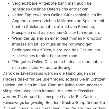
Vergleichbare Angebote kann man auch bei
sonstigen Casinos Österreichs entdecken.
Jeden Tag erweitern Online-Glücksspielhallen ihr
Angebot ebenso ziehen Millionen von Spielern mit
bunten Spielautomaten, attraktiven Bénéfice,
Freispielen und zahlreichen Online-Turnieren an.
Wenn der Spieler an einer bestimmten Promotion
interessiert ist, so muss er die notwendigen
Bedingungen erfüllen, hierdurch das Casino ihm
zusätzliches Kapital besorgen kann.
“Ein gutes Online Casino zu finden ist momentan
eine ziemliche Herausforderung.
Dank des Livestreams werden die Handlungen des
Traders direkt für Sie übertragen, sodass Sie in Echtzeit
spielen und sich im Live-Chat mit living room anderen
Mitspielern wechseln können. Als echter Klassiker
werden Tisch- und Kartenspiele i am MrBet Casino
keineswegs langweilig! Bei dem Gastro-Shop finden Sie
Du Lieblingsspiel in unterschiedliche Variationen, sodass