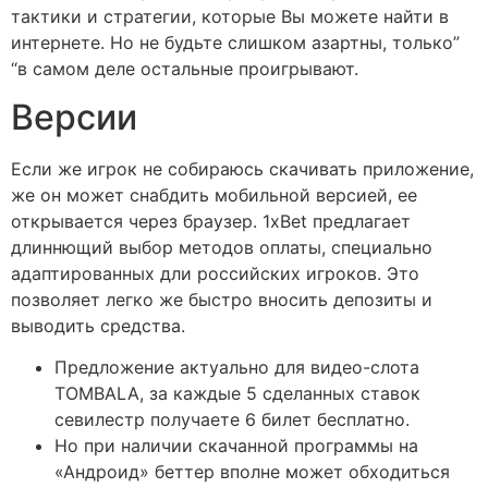
тактики и стратегии, которые Вы можете найти в
интернете. Но не будьте слишком азартны, только”
“в самом деле остальные проигрывают.
Версии
Если же игрок не собираюсь скачивать приложение,
же он может снабдить мобильной версией, ее
открывается через браузер. 1xBet предлагает
длиннющий выбор методов оплаты, специально
адаптированных дли российских игроков. Это
позволяет легко же быстро вносить депозиты и
выводить средства.
Предложение актуально для видео-слота
TOMBALA, за каждые 5 сделанных ставок
севилестр получаете 6 билет бесплатно.
Но при наличии скачанной программы на
«Андроид» беттер вполне может обходиться