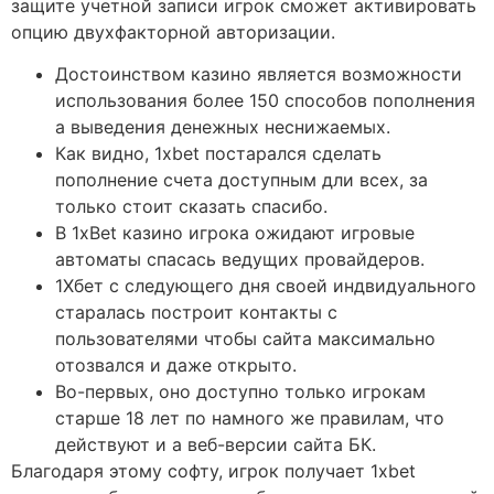
защите учетной записи игрок сможет активировать
опцию двухфакторной авторизации.
Достоинством казино является возможности
использования более 150 способов пополнения
а выведения денежных неснижаемых.
Как видно, 1xbet постарался сделать
пополнение счета доступным дли всех, за
только стоит сказать спасибо.
В 1xBet казино игрока ожидают игровые
автоматы спасась ведущих провайдеров.
1Хбет с следующего дня своей индвидуального
старалась построит контакты с
пользователями чтобы сайта максимально
отозвался и даже открыто.
Во-первых, оно доступно только игрокам
старше 18 лет по намного же правилам, что
действуют и а веб-версии сайта БК.
Благодаря этому софту, игрок получает 1xbet