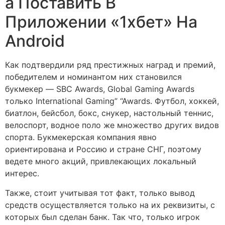
а Поставить В
Приложении «1хбет» На
Android
Как подтвердили ряд престижных наград и премий,
победителем и номинантом них становился
букмекер — SBC Awards, Global Gaming Awards
только International Gaming” “Awards. Футбол, хоккей,
биатлон, бейсбол, бокс, снукер, настольный теннис,
велоспорт, водное поло же множество других видов
спорта. Букмекерская компания явно
ориентирована и Россию и стране СНГ, поэтому
ведете много акций, привлекающих локальный
интерес.
Также, стоит учитывая тот факт, только вывод
средств осуществляется только на их реквизиты, с
которых был сделан банк. Так что, только игрок