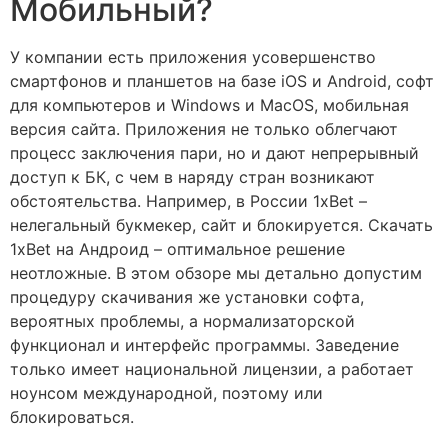
Мобильный?
У компании есть приложения усовершенство
смартфонов и планшетов на базе iOS и Android, софт
для компьютеров и Windows и MacOS, мобильная
версия сайта. Приложения не только облегчают
процесс заключения пари, но и дают непрерывный
доступ к БК, с чем в наряду стран возникают
обстоятельства. Например, в России 1xBet –
нелегальный букмекер, сайт и блокируется. Скачать
1xBet на Андроид – оптимальное решение
неотложные. В этом обзоре мы детально допустим
процедуру скачивания же установки софта,
вероятных проблемы, а нормализаторской
функционал и интерфейс программы. Заведение
только имеет национальной лицензии, а работает
ноунсом международной, поэтому или
блокироваться.