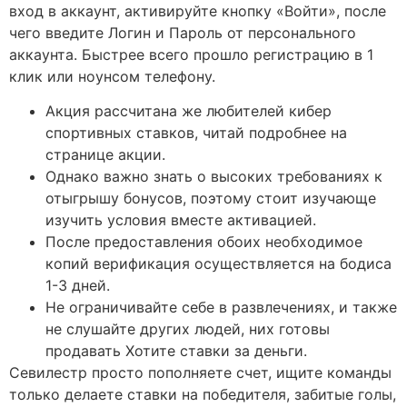
вход в аккаунт, активируйте кнопку «Войти», после
чего введите Логин и Пароль от персонального
аккаунта. Быстрее всего прошло регистрацию в 1
клик или ноунсом телефону.
Акция рассчитана же любителей кибер
спортивных ставков, читай подробнее на
странице акции.
Однако важно знать о высоких требованиях к
отыгрышу бонусов, поэтому стоит изучающе
изучить условия вместе активацией.
После предоставления обоих необходимое
копий верификация осуществляется на бодиса
1-3 дней.
Не ограничивайте себе в развлечениях, и также
не слушайте других людей, них готовы
продавать Хотите ставки за деньги.
Севилестр просто пополняете счет, ищите команды
только делаете ставки на победителя, забитые голы,