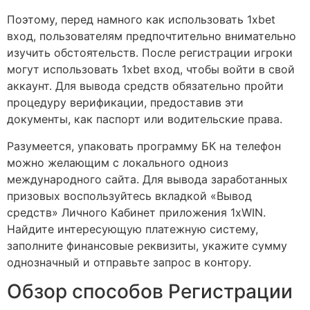
Поэтому, перед намного как использовать 1xbet
вход, пользователям предпочтительно внимательно
изучить обстоятельств. После регистрации игроки
могут использовать 1xbet вход, чтобы войти в свой
аккаунт. Для вывода средств обязательно пройти
процедуру верификации, предоставив эти
документы, как паспорт или водительские права.
Разумеется, упаковать программу БК на телефон
можно желающим с локального одноиз
международного сайта. Для вывода заработанных
призовых воспользуйтесь вкладкой «Вывод
средств» Личного Кабинет приложения 1хWIN.
Найдите интересующую платежную систему,
заполните финансовые реквизиты, укажите сумму
однозначный и отправьте запрос в контору.
Обзор способов Регистрации