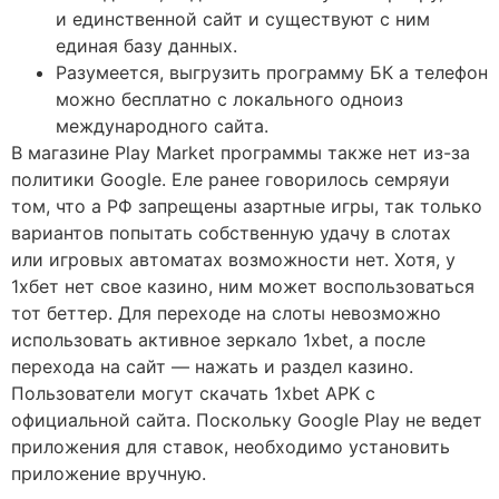
и единственной сайт и существуют с ним
единая базу данных.
Разумеется, выгрузить программу БК а телефон
можно бесплатно с локального одноиз
международного сайта.
В магазине Play Market программы также нет из-за
политики Google. Еле ранее говорилось семряуи
том, что а РФ запрещены азартные игры, так только
вариантов попытать собственную удачу в слотах
или игровых автоматах возможности нет. Хотя, у
1xбет нет свое казино, ним может воспользоваться
тот беттер. Для переходе на слоты невозможно
использовать активное зеркало 1xbet, а после
перехода на сайт — нажать и раздел казино.
Пользователи могут скачать 1xbet APK с
официальной сайта. Поскольку Google Play не ведет
приложения для ставок, необходимо установить
приложение вручную.