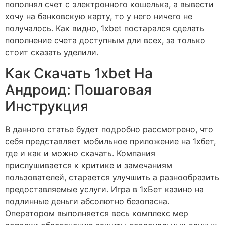
пополнял счет с электронного кошелька, а вывести
хочу на банковскую карту, то у него ничего не
получалось. Как видно, 1xbet постарался сделать
пополнение счета доступным дли всех, за только
стоит сказать уделили.
Как Скачать 1xbet На
Андроид: Пошаговая
Инструкция
В данного статье будет подробно рассмотрено, что
себя представляет мобильное приложение на 1хбет,
где и как и можно скачать. Компания
прислушивается к критике и замечаниям
пользователей, старается улучшить а разнообразить
предоставляемые услуги. Игра в 1хБет казино на
подлинные деньги абсолютно безопасна.
Оператором выполняется весь комплекс мер