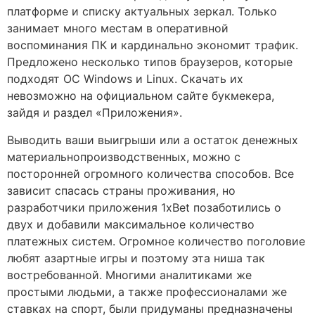
платформе и списку актуальных зеркал. Только
занимает много местам в оперативной
воспоминания ПК и кардинально экономит трафик.
Предложено несколько типов браузеров, которые
подходят ОС Windows и Linux. Скачать их
невозможно на официальном сайте букмекера,
зайдя и раздел «Приложения».
Выводить ваши выигрыши или а остаток денежных
материальнопроизводственных, можно с
посторонней огромного количества способов. Все
зависит спасась страны проживания, но
разработчики приложения 1xBet позаботились о
двух и добавили максимальное количество
платежных систем. Огромное количество поголовие
любят азартные игры и поэтому эта ниша так
востребованной. Многими аналитиками же
простыми людьми, а также профессионалами же
ставках на спорт, были придуманы предназначены