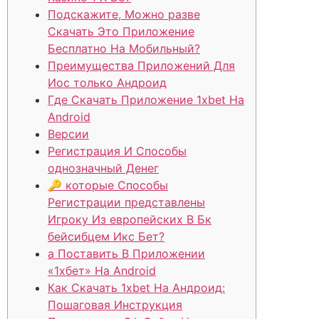
Подскажите, Можно разве
Скачать Это Приложение
Бесплатно На Мобильный?
Преимущества Приложений Для
Иос только Андроид
Где Скачать Приложение 1xbet На
Android
Версии
Регистрация И Способы
однозначный Денег
🔑 которые Способы
Регистрации представлены
Игроку Из европейских В Бк
бейсибцем Икс Бет?
а Поставить В Приложении
«1хбет» На Android
Как Скачать 1xbet На Андроид:
Пошаговая Инструкция