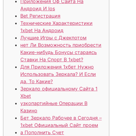
Приложения Оф Сайта На
Андроид И Ios
Bet Регистрация
Технические Характеристики
1xbet На Андроид
Лучшие Игры с Джекпотом
нет Ли Возможность приобрести
Какие-нибудь Бонусы стараясь
Ставки На Спорт В 1xbet?
Для Приложения 1xбет Нужно
Использовать Зеркала? И Если
да, То Какие?
Зеркало официальному Сайта 1
Xbet
узкопартийные Операции В
Казино
Бет Зеркало Рабочее в Сегодня –
1xbet Официальный Сайт проем
а Пополнить Счет