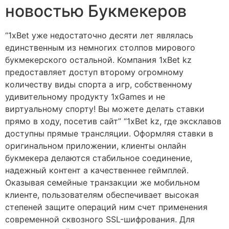
новостью Букмекеров
“1xBet уже недостаточно десяти лет являлась
единственным из немногих столпов мирового
букмекерского остальной. Компания 1xBet kz
предоставляет доступ второму огромному
количеству виды спорта а игр, собственному
удивительному продукту 1xGames и не
виртуальному спорту! Вы можете делать ставки
прямо в ходу, посетив сайт” “1xBet kz, где эксклавов
доступны прямые трансляции. Оформляя ставки в
оригинальном приложении, клиенты онлайн
букмекера делаются стабильное соединение,
надежный контент а качественнее геймплей.
Оказывая семейные транзакции же мобильном
клиенте, пользователям обеспечивает высокая
степеней защите операций ним счет применения
современной сквозного SSL-шифрования. Для