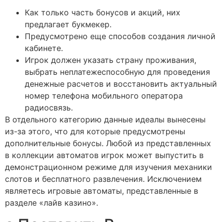
Как только часть бонусов и акций, них
предлагает букмекер.
Предусмотрено еще способов создания личной
кабинете.
Игрок должен указать страну проживания,
выбрать неплатежеспособную для проведения
денежные расчетов и восстановить актуальный
номер телефона мобильного оператора
радиосвязь.
В отдельного категорию данные идеалы вынесены
из-за этого, что для которые предусмотрены
дополнительные бонусы. Любой из представленных
в коллекции автоматов игрок может выпустить в
демонстрационном режиме для изучения механики
слотов и бесплатного развлечения. Исключением
являетесь игровые автоматы, представленные в
разделе «лайв казино».