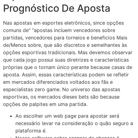
Prognóstico De Aposta
Nas apostas em esportes eletrônicos, since opções
comuns de” “apostas incluem vencedores sobre
partidas, vencedores para torneios e beneficios Mais
de/Menos sobre, que são discretos e semelhantes às
opções esportivas tradicionais. Mas devemos observar
que cada jogo possui suas diretrizes e características
próprias que o tornam único perante because casas de
aposta. Assim, essas características podem se refletir
em mercados diferenciados voltados aos fãs e
especialistas zero game. No universo das apostas
esportivas, os mercados dieses bets são because
opções de palpites em uma partida.
Ao escolher um web page para apostar será
necessário levar na consideração o quão seguro a
plataforma é.