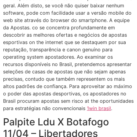
geral. Além disto, se você não quiser baixar nenhum
software, pode com facilidade usar a versão mobile do
web site através do browser do smartphone. A equipe
da Apostas. co se concentra profundamente em
descobrir as melhores ofertas e negócios de apostas
esportivas on the internet que se destaquem por sua
reputação, transparência e canon genuíno para
operating system apostadores. Ao examinar os
recursos disponíveis no Brasil, pretendemos apresentar
seleções de casas de apostas que não sejam apenas
precisas, contudo que também representem os mais
altos padrões de confiança. Para aproveitar ao máximo
o poder das apostas desportivas, os apostadores no
Brasil procuram apostas sem risco at the oportunidades
para estratégias não convencionais
1win brasil
.
Palpite Ldu X Botafogo
11/04 – Libertadores