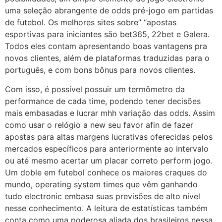
uma seleção abrangente de odds pré-jogo em partidas
de futebol. Os melhores sites sobre” “apostas
esportivas para iniciantes são bet365, 22bet e Galera.
Todos eles contam apresentando boas vantagens pra
novos clientes, além de plataformas traduzidas para o
português, e com bons bônus para novos clientes.
Com isso, é possível possuir um termômetro da
performance de cada time, podendo tener decisões
mais embasadas e lucrar mhh variação das odds. Assim
como usar o relógio a new seu favor afin de fazer
apostas para altas margens lucrativas oferecidas pelos
mercados específicos para anteriormente ao intervalo
ou até mesmo acertar um placar correto perform jogo.
Um doble em futebol conhece os maiores craques do
mundo, operating system times que vêm ganhando
tudo electronic embasa suas previsões de alto nível
nesse conhecimento. A leitura de estatísticas também
conta como uma poderosa aliada dos brasileiros nessa