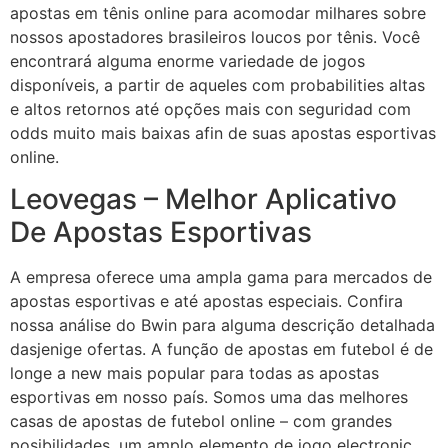
apostas em tênis online para acomodar milhares sobre
nossos apostadores brasileiros loucos por tênis. Você
encontrará alguma enorme variedade de jogos
disponíveis, a partir de aqueles com probabilities altas
e altos retornos até opções mais con seguridad com
odds muito mais baixas afin de suas apostas esportivas
online.
Leovegas – Melhor Aplicativo
De Apostas Esportivas
A empresa oferece uma ampla gama para mercados de
apostas esportivas e até apostas especiais. Confira
nossa análise do Bwin para alguma descrição detalhada
dasjenige ofertas. A função de apostas em futebol é de
longe a new mais popular para todas as apostas
esportivas em nosso país. Somos uma das melhores
casas de apostas de futebol online – com grandes
posibilidades, um amplo elemento de jogo electronic