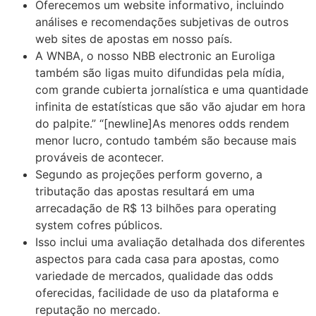
Oferecemos um website informativo, incluindo
análises e recomendações subjetivas de outros
web sites de apostas em nosso país.
A WNBA, o nosso NBB electronic an Euroliga
também são ligas muito difundidas pela mídia,
com grande cubierta jornalística e uma quantidade
infinita de estatísticas que são vão ajudar em hora
do palpite.” “[newline]As menores odds rendem
menor lucro, contudo também são because mais
prováveis de acontecer.
Segundo as projeções perform governo, a
tributação das apostas resultará em uma
arrecadação de R$ 13 bilhões para operating
system cofres públicos.
Isso inclui uma avaliação detalhada dos diferentes
aspectos para cada casa para apostas, como
variedade de mercados, qualidade das odds
oferecidas, facilidade de uso da plataforma e
reputação no mercado.