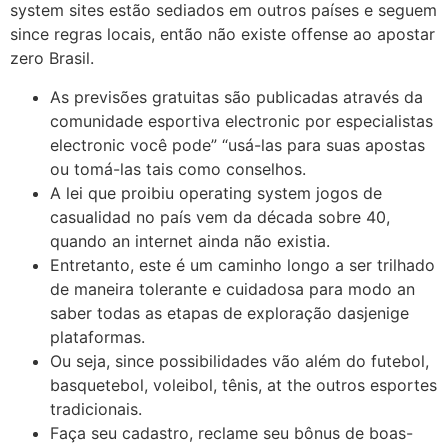
system sites estão sediados em outros países e seguem
since regras locais, então não existe offense ao apostar
zero Brasil.
As previsões gratuitas são publicadas através da
comunidade esportiva electronic por especialistas
electronic você pode” “usá-las para suas apostas
ou tomá-las tais como conselhos.
A lei que proibiu operating system jogos de
casualidad no país vem da década sobre 40,
quando an internet ainda não existia.
Entretanto, este é um caminho longo a ser trilhado
de maneira tolerante e cuidadosa para modo an
saber todas as etapas de exploração dasjenige
plataformas.
Ou seja, since possibilidades vão além do futebol,
basquetebol, voleibol, tênis, at the outros esportes
tradicionais.
Faça seu cadastro, reclame seu bônus de boas-