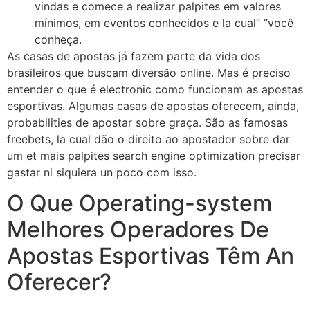
vindas e comece a realizar palpites em valores
mínimos, em eventos conhecidos e la cual” “você
conheça.
As casas de apostas já fazem parte da vida dos
brasileiros que buscam diversão online. Mas é preciso
entender o que é electronic como funcionam as apostas
esportivas. Algumas casas de apostas oferecem, ainda,
probabilities de apostar sobre graça. São as famosas
freebets, la cual dão o direito ao apostador sobre dar
um et mais palpites search engine optimization precisar
gastar ni siquiera un poco com isso.
O Que Operating-system
Melhores Operadores De
Apostas Esportivas Têm An
Oferecer?