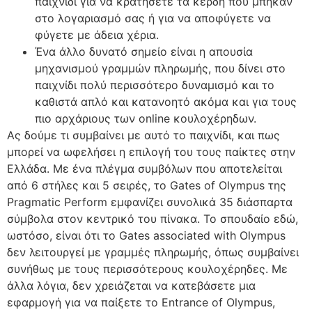
παιχνίδι για να κρατήσετε τα κέρδη που μπήκαν
στο λογαριασμό σας ή για να αποφύγετε να
φύγετε με άδεια χέρια.
Ένα άλλο δυνατό σημείο είναι η απουσία
μηχανισμού γραμμών πληρωμής, που δίνει στο
παιχνίδι πολύ περισσότερο δυναμισμό και το
καθιστά απλό και κατανοητό ακόμα και για τους
πιο αρχάριους των online κουλοχέρηδων.
Ας δούμε τι συμβαίνει με αυτό το παιχνίδι, και πως
μπορεί να ωφελήσει η επιλογή του τους παίκτες στην
Ελλάδα. Με ένα πλέγμα συμβόλων που αποτελείται
από 6 στήλες και 5 σειρές, το Gates of Olympus της
Pragmatic Perform εμφανίζει συνολικά 35 διάσπαρτα
σύμβολα στον κεντρικό του πίνακα. Το σπουδαίο εδώ,
ωστόσο, είναι ότι το Gates associated with Olympus
δεν λειτουργεί με γραμμές πληρωμής, όπως συμβαίνει
συνήθως με τους περισσότερους κουλοχέρηδες. Με
άλλα λόγια, δεν χρειάζεται να κατεβάσετε μια
εφαρμογή για να παίξετε το Entrance of Olympus,