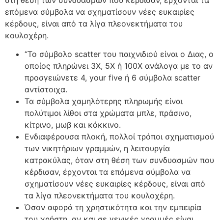
επόμενα σύμβολα να σχηματίσουν νέες ευκαιρίες
κέρδους, είναι από τα λίγα πλεονεκτήματα του
κουλοχέρη.
“Το σύμβολο scatter του παιχνιδιού είναι ο Διας, ο
οποίος πληρώνει 3X, 5X ή 100X ανάλογα με το αν
προσγειώνετε 4, your five ή 6 σύμβολα scatter
αντίστοιχα.
Τα σύμβολα χαμηλότερης πληρωμής είναι
πολύτιμοι λίθοι στα χρώματα μπλε, πράσινο,
κίτρινο, μωβ και κόκκινο.
Ενδιαφέρουσα πλοκή, πολλοί τρόποι σχηματισμού
των νικητήριων γραμμών, η λειτουργία
κατρακύλας, όταν στη θέση των συνδυασμών που
κέρδισαν, έρχονται τα επόμενα σύμβολα να
σχηματίσουν νέες ευκαιρίες κέρδους, είναι από
τα λίγα πλεονεκτήματα του κουλοχέρη.
Όσον αφορά τη χρηστικότητα και την εμπειρία
του χρήστη, αν και σε γενικές γραμμές είναι