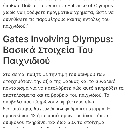
έπαθλο. Παίξτε το demo του Entrance of Olympus
χωρίς να ξοδέψετε πραγματικά χρήματα, ώστε να
συνηθίσετε τις παραμέτρους και τις εντολές του
παιχνιδιού.”
Gates Involving Olympus:
Βασικά Στοιχεία Του
Παιχνιδιού
Στο demo, παίξτε με την τιμή του αριθμού των
στοιχημάτων, την αξία της μάρκας και το συνολικό
ποντάρισμα για να καταλάβετε πώς αυτό επηρεάζει τα
αποτελέσματα και τα βραβεία του παιχνιδιού. Τα
σύμβολα που πληρώνουν υψηλότερα είναι
δισκοπότηρο, δαχτυλίδι, κλεψύδρα και στέμμα. Η
προσγείωση 13 ή περισσότερων του ίδιου τύπου
συμβόλου πληρώνει 12Χ έως 50Χ το στοίχημα.