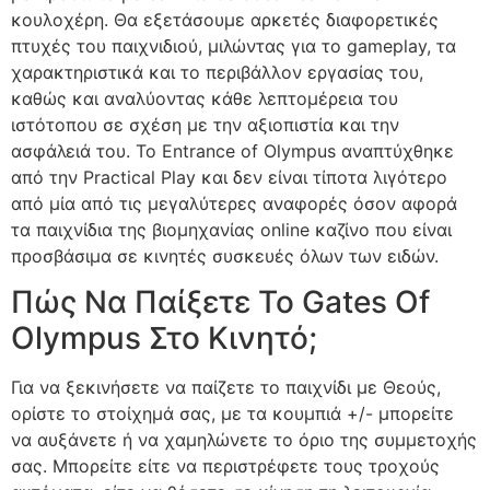
κουλοχέρη. Θα εξετάσουμε αρκετές διαφορετικές
πτυχές του παιχνιδιού, μιλώντας για το gameplay, τα
χαρακτηριστικά και το περιβάλλον εργασίας του,
καθώς και αναλύοντας κάθε λεπτομέρεια του
ιστότοπου σε σχέση με την αξιοπιστία και την
ασφάλειά του. Το Entrance of Olympus αναπτύχθηκε
από την Practical Play και δεν είναι τίποτα λιγότερο
από μία από τις μεγαλύτερες αναφορές όσον αφορά
τα παιχνίδια της βιομηχανίας online καζίνο που είναι
προσβάσιμα σε κινητές συσκευές όλων των ειδών.
Πώς Να Παίξετε Το Gates Of
Olympus Στο Κινητό;
Για να ξεκινήσετε να παίζετε το παιχνίδι με Θεούς,
ορίστε το στοίχημά σας, με τα κουμπιά +/- μπορείτε
να αυξάνετε ή να χαμηλώνετε το όριο της συμμετοχής
σας. Μπορείτε είτε να περιστρέφετε τους τροχούς