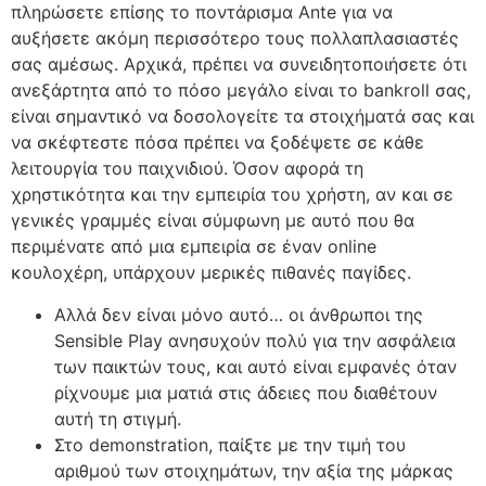
πληρώσετε επίσης το ποντάρισμα Ante για να
αυξήσετε ακόμη περισσότερο τους πολλαπλασιαστές
σας αμέσως. Αρχικά, πρέπει να συνειδητοποιήσετε ότι
ανεξάρτητα από το πόσο μεγάλο είναι το bankroll σας,
είναι σημαντικό να δοσολογείτε τα στοιχήματά σας και
να σκέφτεστε πόσα πρέπει να ξοδέψετε σε κάθε
λειτουργία του παιχνιδιού. Όσον αφορά τη
χρηστικότητα και την εμπειρία του χρήστη, αν και σε
γενικές γραμμές είναι σύμφωνη με αυτό που θα
περιμένατε από μια εμπειρία σε έναν online
κουλοχέρη, υπάρχουν μερικές πιθανές παγίδες.
Αλλά δεν είναι μόνο αυτό… οι άνθρωποι της
Sensible Play ανησυχούν πολύ για την ασφάλεια
των παικτών τους, και αυτό είναι εμφανές όταν
ρίχνουμε μια ματιά στις άδειες που διαθέτουν
αυτή τη στιγμή.
Στο demonstration, παίξτε με την τιμή του
αριθμού των στοιχημάτων, την αξία της μάρκας