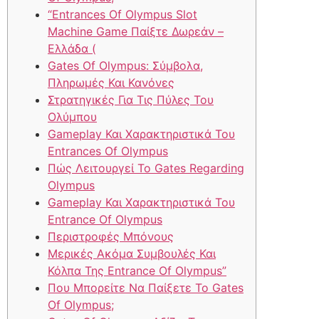
“Entrances Of Olympus Slot
Machine Game Παίξτε Δωρεάν –
Ελλάδα (
Gates Of Olympus: Σύμβολα,
Πληρωμές Και Κανόνες
Στρατηγικές Για Τις Πύλες Του
Ολύμπου
Gameplay Και Χαρακτηριστικά Του
Entrances Of Olympus
Πώς Λειτουργεί Το Gates Regarding
Olympus
Gameplay Και Χαρακτηριστικά Του
Entrance Of Olympus
Περιστροφές Μπόνους
Μερικές Ακόμα Συμβουλές Και
Κόλπα Της Entrance Of Olympus”
Που Μπορείτε Να Παίξετε Το Gates
Of Olympus;