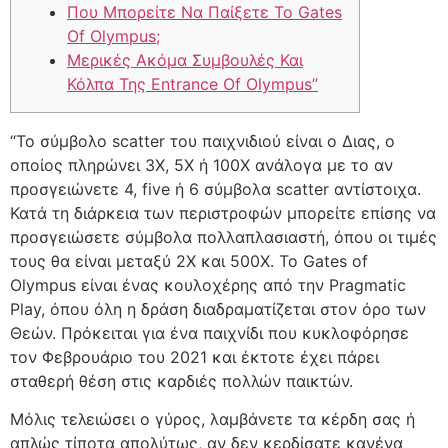
Που Μπορείτε Να Παίξετε Το Gates
Of Olympus;
Μερικές Ακόμα Συμβουλές Και
Κόλπα Της Entrance Of Olympus”
“Το σύμβολο scatter του παιχνιδιού είναι ο Διας, ο
οποίος πληρώνει 3X, 5X ή 100X ανάλογα με το αν
προσγειώνετε 4, five ή 6 σύμβολα scatter αντίστοιχα.
Κατά τη διάρκεια των περιστροφών μπορείτε επίσης να
προσγειώσετε σύμβολα πολλαπλασιαστή, όπου οι τιμές
τους θα είναι μεταξύ 2Χ και 500Χ. Το Gates of
Olympus είναι ένας κουλοχέρης από την Pragmatic
Play, όπου όλη η δράση διαδραματίζεται στον όρο των
Θεών. Πρόκειται για ένα παιχνίδι που κυκλοφόρησε
τον Φεβρουάριο του 2021 και έκτοτε έχει πάρει
σταθερή θέση στις καρδιές πολλών παικτών.
Μόλις τελειώσει ο γύρος, λαμβάνετε τα κέρδη σας ή
απλώς τίποτα απολύτως, αν δεν κερδίσατε κανένα