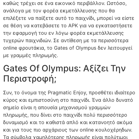
καθώς τρέχει σε ένα εικονικό περιβάλλον. Ωστόσο,
ανάλογα με τον φορέα εκμετάλλευσης που θα
επιλέξετε να παίξετε αυτό το παιχνίδι, μπορεί να είστε
σε θέση να κατεβάσετε το APK για να εγκαταστήσετε
την εφαρμογή του εν λόγω φορέα εκμετάλλευσης
τυχερών παιχνιδιών. Σε αντίθεση με τα περισσότερα
online φρουτάκια, το Gates of Olympus δεν λειτουργεί
με γραμμές πληρωμής.
Gates Of Olympus: Αξίζει Την
Περιστροφή;
Συν, το όνομα της Pragmatic Enjoy, προσθέτει ιδιαίτερο
κύρος και εμπιστοσύνη στο παιχνίδι. Ένα άλλο δυνατό
σημείο είναι η απουσία μηχανισμού γραμμών
πληρωμής, που δίνει στο παιχνίδι πολύ περισσότερο
δυναμισμό και το καθιστά απλό και κατανοητό ακόμα
και για τους πιο αρχάριους των online κουλοχέρηδων.
Τα σύμβολα χαμηλότερης πληρωμής είναι πολύτιμοι