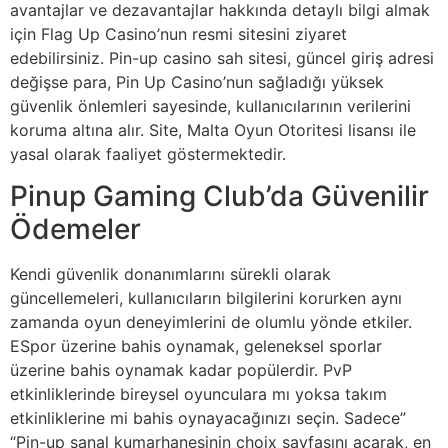
avantajlar ve dezavantajlar hakkında detaylı bilgi almak
için Flag Up Casino’nun resmi sitesini ziyaret
edebilirsiniz. Pin-up casino sah sitesi, güncel giriş adresi
değişse para, Pin Up Casino’nun sağladığı yüksek
güvenlik önlemleri sayesinde, kullanıcılarının verilerini
koruma altına alır. Site, Malta Oyun Otoritesi lisansı ile
yasal olarak faaliyet göstermektedir.
Pinup Gaming Club’da Güvenilir
Ödemeler
Kendi güvenlik donanımlarını sürekli olarak
güncellemeleri, kullanıcıların bilgilerini korurken aynı
zamanda oyun deneyimlerini de olumlu yönde etkiler.
ESpor üzerine bahis oynamak, geleneksel sporlar
üzerine bahis oynamak kadar popülerdir. PvP
etkinliklerinde bireysel oyunculara mı yoksa takım
etkinliklerine mi bahis oynayacağınızı seçin. Sadece”
“Pin-up sanal kumarhanesinin choix sayfasını açarak, en