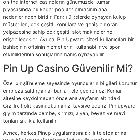
on the internet casinoların günümüzde kumar
piyasasında bu kadar popüler olmasının ana
nedenlerinden biridir. Farklı ülkelerde oynayan kulüp
müşterileri, çok çeşitli konulara ve geniş bir oran
yelpazesine sahip çok çeşitli slot makinelerine
erişebilecekler. Ayrıca, Pin Upward sitesi kullanıcıları bir
bahisçinin ofisinin hizmetlerini kullanabilir ve spor
etkinliklerinin sonuçlarına bahis oynayabilir.
Pin Up Casino Güvenilir Mi?
Özel bir şifreleme sayesinde oyuncuların bilgileri korunur
empieza saldırganlar bunları ele geçiremez. Kumar
sitesine kaydolmadan önce ana sayfanın altındaki
Gizlilik Politikasını okumanızı tavsiye ederiz. Pin upward
giyim tarzında pembe, kırmızı, siyah, beyaz ve mavi
tonları sıklıkla kullanılır.
Ayrıca, herkes Pinup uygulamasını akıllı telefonlarına