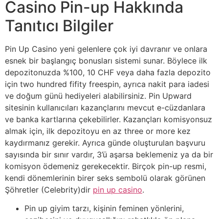
Casino Pin-up Hakkında
Tanıtıcı Bilgiler
Pin Up Casino yeni gelenlere çok iyi davranır ve onlara
esnek bir başlangıç bonusları sistemi sunar. Böylece ilk
depozitonuzda %100, 10 CHF veya daha fazla depozito
için two hundred fifity freespin, ayrıca nakit para iadesi
ve doğum günü hediyeleri alabilirsiniz. Pin Upward
sitesinin kullanıcıları kazançlarını mevcut e-cüzdanlara
ve banka kartlarına çekebilirler. Kazançları komisyonsuz
almak için, ilk depozitoyu en az three or more kez
kaydırmanız gerekir. Ayrıca günde oluşturulan başvuru
sayısında bir sınır vardır, 3’ü aşarsa beklemeniz ya da bir
komisyon ödemeniz gerekecektir. Birçok pin-up resmi,
kendi dönemlerinin birer seks sembolü olarak görünen
Şöhretler (Celebrity)dir
pin up casino
.
Pin up giyim tarzı, kişinin feminen yönlerini,