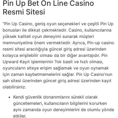
Pin Up Bet On Line Casino
Resmi Sitesi
“Pin Up Casino, geniş oyun seçenekleri ve çeşitli Pin Up
bonusları ile dikkat çekmektedir. Casino, kullanıcılarına
yüksek kaliteli oyun deneyimi sunarak müşteri
memnuniyetine önem vermektedir. Ayrıca, Pin-up casino
resmi sitesi aracılığıyla güncel giriş adresi üzerinden
kolayca erişilebilir olması da bir diğer avantajıdır. Pin
Upward Kayıt işlemlerinin ?ok basit ve hızlı olması,
oyuncuların siteye erişim sağlamak ve oyun oynamak
için zaman kaybetmemelerini sağlar. Pin Up Casino’nun
sah sitesi üzerinden güncel giriş adresi üzerinden kayıt
olabilirsiniz.
Kendi güvenlik donanımlarını sürekli olarak
güncellemeleri, kullanıcıların bilgilerini korurken
aynı zamanda oyun deneyimlerini de olumlu yönde
etkiler.