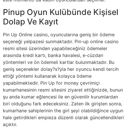
Pinup Oyun Kulübünde Kişisel
Dolap Ve Kayıt
Pin Up Online casino, oyuncularına geniş bir ödeme
seçeneği yelpazesi sunmaktadır. Pin-up online casino
resmi sitesi üzerinden yapabileceğiniz ödemeler
arasında kredi kartı, banka havalesi, e-cüzdan
yöntemleri ve ön ödemeli kartlar bulunmaktadır. Bu
geniş seçenekler dolay?s?yla her oyuncu kendi tercih
ettiği yöntemi kullanarak kolayca ödeme
yapabilmektedir. Pin Up for money çevrimiçi
kumarhanesinin resmi sitesini ziyaret ettiğinizde, bunun
şu anda kumar eğlencesi ile en güvenilir kurumlardan
biri olduğunu fark edeceksiniz. Zaten ilk girişten sonra,
kumarhane sahiplerinin the girl şeyi olabildiğince uygun
hale getirdikleri empieza düzenli olarak güncellendikleri
açıktır.