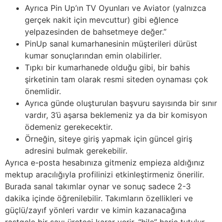
Ayrıca Pin Up’ın TV Oyunları ve Aviator (yalnızca
gerçek nakit için mevcuttur) gibi eğlence
yelpazesinden de bahsetmeye değer.”
PinUp sanal kumarhanesinin müşterileri dürüst
kumar sonuçlarından emin olabilirler.
Tıpkı bir kumarhanede olduğu gibi, bir bahis
şirketinin tam olarak resmi siteden oynaması çok
önemlidir.
Ayrıca günde oluşturulan başvuru sayısında bir sınır
vardır, 3’ü aşarsa beklemeniz ya da bir komisyon
ödemeniz gerekecektir.
Örneğin, siteye giriş yapmak için güncel giriş
adresini bulmak gerekebilir.
Ayrıca e-posta hesabınıza gitmeniz empieza aldığınız
mektup aracılığıyla profilinizi etkinleştirmeniz önerilir.
Burada sanal takımlar oynar ve sonuç sadece 2-3
dakika içinde öğrenilebilir. Takımların özellikleri ve
güçlü/zayıf yönleri vardır ve kimin kazanacağına