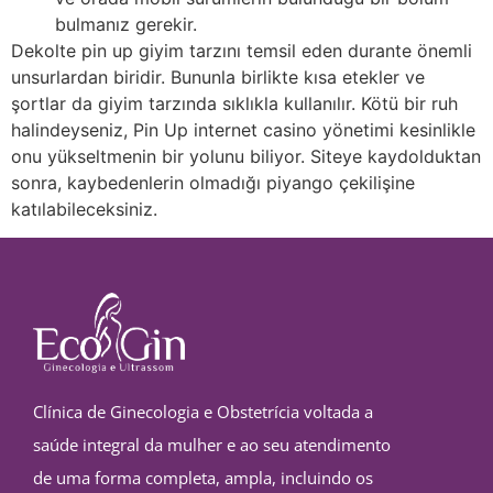
bulmanız gerekir.
Dekolte pin up giyim tarzını temsil eden durante önemli
unsurlardan biridir. Bununla birlikte kısa etekler ve
şortlar da giyim tarzında sıklıkla kullanılır. Kötü bir ruh
halindeyseniz, Pin Up internet casino yönetimi kesinlikle
onu yükseltmenin bir yolunu biliyor. Siteye kaydolduktan
sonra, kaybedenlerin olmadığı piyango çekilişine
katılabileceksiniz.
Clínica de Ginecologia e Obstetrícia voltada a
saúde integral da mulher e ao seu atendimento
de uma forma completa, ampla, incluindo os