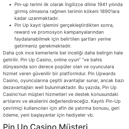
Pin-up terimi ilk olarak İngilizce diline 1941 yılında
girmiş olmasına rağmen terimin kökeni 1890’lara
kadar uzanmaktadır.
Pin Up kayıt işlemini gerçekleştirdikten sonra,
reward ve promosyon kampanyalarından
faydalanabilmek için belirtilen şartları yerine
getirmeniz gerekmektedir.
Daha çok ince kemerlerle bel inceliği daha belirgin hale
getirilir. Pin Up Casino, online oyun” “ve bahis
dünyasında son derece popüler olan ve oyunculara
hizmet veren güvenilir bir platformdur. Pin Upwards
Casino, oyuncularına çeşitli avantajlar sunar, ancak bazı
dezavantajları weil bulunmaktadır. Bu yazıda, Pin Up
Casino’nun müşteri hizmetleri ve destek konusundaki
artılarını ve eksilerini değerlendireceğiz. Kayıtlı Pin-Up
çevrimiçi kullanıcıları için afin de yatırma bonusu, geri
ödeme, yeni başlayanlar için hediyeler vb.
Pin Up Casino Müşteri