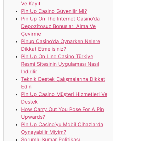
Ve Kayıt
Pin Up Casino Güvenilir Mi?
Pin Up On The Internet Casino’da
Depozitosuz Bonusları Alma Ve
Çevirme
Pinup Casino’da Oynarken Nelere
Dikkat Etmelisiniz?
Pin Up On Line Casino Türkiye
Resmi Sitesinin Uygulaması Nasıl
Indirilir
Teknik Destek Çalışmalarına Dikkat
Edin
Pin Up Casino Müşteri Hizmetleri Ve
Destek
How Carry Out You Pose For A Pin
Upwards?
Pin Up Casino’yu Mobil Cihazlarda
Oynayabilir Miyim?
Sorumlu Kumar Politikası