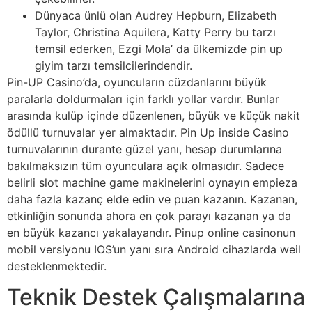
Dünyaca ünlü olan Audrey Hepburn, Elizabeth
Taylor, Christina Aquilera, Katty Perry bu tarzı
temsil ederken, Ezgi Mola’ da ülkemizde pin up
giyim tarzı temsilcilerindendir.
Pin-UP Casino’da, oyuncuların cüzdanlarını büyük
paralarla doldurmaları için farklı yollar vardır. Bunlar
arasında kulüp içinde düzenlenen, büyük ve küçük nakit
ödüllü turnuvalar yer almaktadır. Pin Up inside Casino
turnuvalarının durante güzel yanı, hesap durumlarına
bakılmaksızın tüm oyunculara açık olmasıdır. Sadece
belirli slot machine game makinelerini oynayın empieza
daha fazla kazanç elde edin ve puan kazanın. Kazanan,
etkinliğin sonunda ahora en çok parayı kazanan ya da
en büyük kazancı yakalayandır. Pinup online casinonun
mobil versiyonu IOS’un yanı sıra Android cihazlarda weil
desteklenmektedir.
Teknik Destek Çalışmalarına