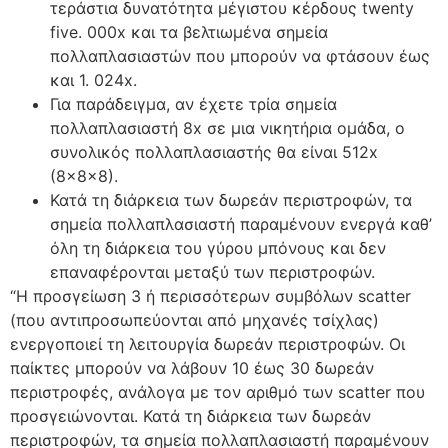
τεράστια δυνατότητα μέγιστου κέρδους twenty
five. 000x και τα βελτιωμένα σημεία
πολλαπλασιαστών που μπορούν να φτάσουν έως
και 1. 024x.
Για παράδειγμα, αν έχετε τρία σημεία
πολλαπλασιαστή 8x σε μια νικητήρια ομάδα, ο
συνολικός πολλαπλασιαστής θα είναι 512x
(8x8x8).
Κατά τη διάρκεια των δωρεάν περιστροφών, τα
σημεία πολλαπλασιαστή παραμένουν ενεργά καθ’
όλη τη διάρκεια του γύρου μπόνους και δεν
επαναφέρονται μεταξύ των περιστροφών.
“Η προσγείωση 3 ή περισσότερων συμβόλων scatter
(που αντιπροσωπεύονται από μηχανές τσίχλας)
ενεργοποιεί τη λειτουργία δωρεάν περιστροφών. Οι
παίκτες μπορούν να λάβουν 10 έως 30 δωρεάν
περιστροφές, ανάλογα με τον αριθμό των scatter που
προσγειώνονται. Κατά τη διάρκεια των δωρεάν
περιστροφών, τα σημεία πολλαπλασιαστή παραμένουν