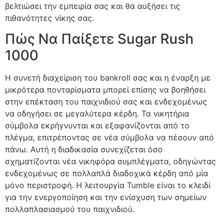
βελτιώσει την εμπειρία σας και θα αυξήσει τις
πιθανότητες νίκης σας.
Πώς Να Παίξετε Sugar Rush
1000
Η συνετή διαχείριση του bankroll σας και η έναρξη με
μικρότερα πονταρίσματα μπορεί επίσης να βοηθήσει
στην επέκταση του παιχνιδιού σας και ενδεχομένως
να οδηγήσει σε μεγαλύτερα κέρδη. Τα νικητήρια
σύμβολα εκρήγνυνται και εξαφανίζονται από το
πλέγμα, επιτρέποντας σε νέα σύμβολα να πέσουν από
πάνω. Αυτή η διαδικασία συνεχίζεται όσο
σχηματίζονται νέα νικηφόρα συμπλέγματα, οδηγώντας
ενδεχομένως σε πολλαπλά διαδοχικά κέρδη από μία
μόνο περιστροφή. Η λειτουργία Tumble είναι το κλειδί
για την ενεργοποίηση και την ενίσχυση των σημείων
πολλαπλασιασμού του παιχνιδιού.