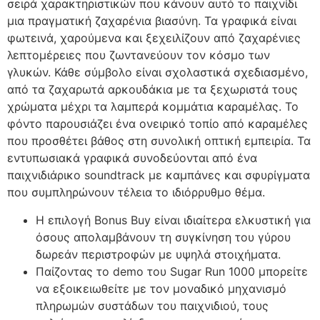
σειρά χαρακτηριστικών που κάνουν αυτό το παιχνίδι
μια πραγματική ζαχαρένια βιασύνη. Τα γραφικά είναι
φωτεινά, χαρούμενα και ξεχειλίζουν από ζαχαρένιες
λεπτομέρειες που ζωντανεύουν τον κόσμο των
γλυκών. Κάθε σύμβολο είναι σχολαστικά σχεδιασμένο,
από τα ζαχαρωτά αρκουδάκια με τα ξεχωριστά τους
χρώματα μέχρι τα λαμπερά κομμάτια καραμέλας. Το
φόντο παρουσιάζει ένα ονειρικό τοπίο από καραμέλες
που προσθέτει βάθος στη συνολική οπτική εμπειρία. Τα
εντυπωσιακά γραφικά συνοδεύονται από ένα
παιχνιδιάρικο soundtrack με καμπάνες και σφυρίγματα
που συμπληρώνουν τέλεια το ιδιόρρυθμο θέμα.
Η επιλογή Bonus Buy είναι ιδιαίτερα ελκυστική για
όσους απολαμβάνουν τη συγκίνηση του γύρου
δωρεάν περιστροφών με υψηλά στοιχήματα.
Παίζοντας το demo του Sugar Run 1000 μπορείτε
να εξοικειωθείτε με τον μοναδικό μηχανισμό
πληρωμών συστάδων του παιχνιδιού, τους