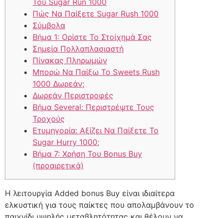
Του Sugar Run 1000
Πώς Να Παίξετε Sugar Rush 1000
Σύμβολα
Βήμα 1: Ορίστε Το Στοίχημά Σας
Σημεία Πολλαπλασιαστή
Πίνακας Πληρωμών
Μπορώ Να Παίξω Το Sweets Rush
1000 Δωρεάν;
Δωρεάν Περιστροφές
Βήμα Several: Περιστρέψτε Τους
Τροχούς
Ετυμηγορία: Αξίζει Να Παίξετε Το
Sugar Hurry 1000;
Βήμα 7: Χρήση Του Bonus Buy
(προαιρετικά)
Η λειτουργία Added bonus Buy είναι ιδιαίτερα
ελκυστική για τους παίκτες που απολαμβάνουν το
παιχνίδι υψηλής μεταβλητότητας και θέλουν να