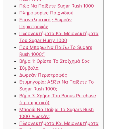
Πώς Να Παίξετε Sugar Rush 1000
Πληροφορίες Παιχνιδιού
Επαναληπτικές Δωρεάν
Περιστροφές
Πλεονεκτήματα Και Μειονεκτήματα
Του Sugar Hurry 1000
Πού Μπορώ Να Παίξω Το Sugars
Rush 1000;”
Βήμα 1: Ορίστε Το Στοίχημά Σας
Σύμβολα
Δωρεάν Περιστροφές
Ετυμηγορία: Αξίζει Να Παίξετε Το
Sugar Rush 1000;
Βήμα 7: Χρήση Του Bonus Purchase
(προαιρετικά)
Μπορώ Να Παίξω Το Sugars Rush
1000 Δωρεάν;
Πλεονεκτήματα Και Μειονεκτήματα