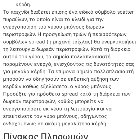
κέρδη.
Το παιχνίδι διαθέτει επίσης ένα ειδικό σύμβολο scatter
πυραύλων, το οποίο είναι το κλειδί για την
ενεργοποίηση του γύρου μπόνους δωρεάν
περιστροφών. Η προσγείωση τριών ή περισσότερων
συμβόλων spread (η μηχανή τσίχλας) θα ενεργοποιήσει
τη λειτουργία δωρεάν περιστροφών. Κατά τη διάρκεια
αυτού του γύρου, τα σημεία πολλαπλασιαστή
παραμένουν ενεργά, ενισχύοντας τις δυνατότητές σας
για μεγάλα κέρδη. Τα επίμονα σημεία πολλαπλασιαστή
μπορούν να οδηγήσουν σε εκθετική αύξηση των
κερδών καθώς εξελίσσεται ο γύρος μπόνους.
Προσέξτε για πρόσθετα spread κατά τη διάρκεια των
δωρεάν περιστροφών, καθώς μπορείτε να
ενεργοποιήσετε εκ νέου τη λειτουργία και να
επεκτείνετε τον γύρο μπόνους, οδηγώντας
ενδεχομένως σε ακόμη μεγαλύτερα κέρδη.
Πίνακας Πληρωμών