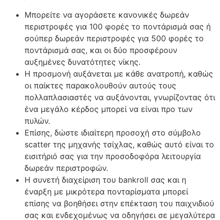
Μπορείτε να αγοράσετε κανονικές δωρεάν
περιστροφές για 100 φορές το ποντάρισμά σας ή
σούπερ δωρεάν περιστροφές για 500 φορές το
ποντάρισμά σας, και οι δύο προσφέρουν
αυξημένες δυνατότητες νίκης.
Η προσμονή αυξάνεται με κάθε ανατροπή, καθώς
οι παίκτες παρακολουθούν αυτούς τους
πολλαπλασιαστές να αυξάνονται, γνωρίζοντας ότι
ένα μεγάλο κέρδος μπορεί να είναι προ των
πυλών.
Επίσης, δώστε ιδιαίτερη προσοχή στο σύμβολο
scatter της μηχανής τσίχλας, καθώς αυτό είναι το
εισιτήριό σας για την προσοδοφόρα λειτουργία
δωρεάν περιστροφών.
Η συνετή διαχείριση του bankroll σας και η
έναρξη με μικρότερα πονταρίσματα μπορεί
επίσης να βοηθήσει στην επέκταση του παιχνιδιού
σας και ενδεχομένως να οδηγήσει σε μεγαλύτερα