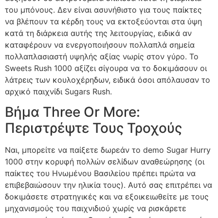
του μπόνους. Δεν είναι ασυνήθιστο για τους παίκτες
να βλέπουν τα κέρδη τους να εκτοξεύονται στα ύψη
κατά τη διάρκεια αυτής της λειτουργίας, ειδικά αν
καταφέρουν να ενεργοποιήσουν πολλαπλά σημεία
πολλαπλασιαστή υψηλής αξίας νωρίς στον γύρο. Το
Sweets Rush 1000 αξίζει σίγουρα να το δοκιμάσουν οι
λάτρεις των κουλοχέρηδων, ειδικά όσοι απόλαυσαν το
αρχικό παιχνίδι Sugars Rush.
Βήμα Three Or More:
Περιστρέψτε Τους Τροχούς
Ναι, μπορείτε να παίξετε δωρεάν το demo Sugar Hurry
1000 στην κορυφή πολλών σελίδων αναθεώρησης (οι
παίκτες του Ηνωμένου Βασιλείου πρέπει πρώτα να
επιβεβαιώσουν την ηλικία τους). Αυτό σας επιτρέπει να
δοκιμάσετε στρατηγικές και να εξοικειωθείτε με τους
μηχανισμούς του παιχνιδιού χωρίς να ρισκάρετε