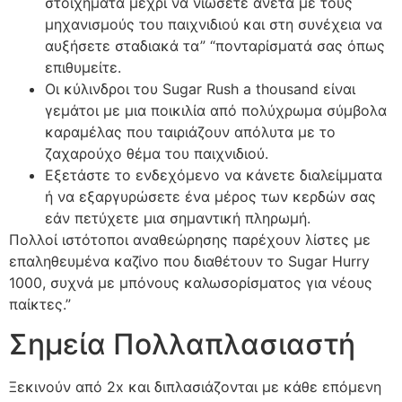
στοιχήματα μέχρι να νιώσετε άνετα με τους
μηχανισμούς του παιχνιδιού και στη συνέχεια να
αυξήσετε σταδιακά τα” “πονταρίσματά σας όπως
επιθυμείτε.
Οι κύλινδροι του Sugar Rush a thousand είναι
γεμάτοι με μια ποικιλία από πολύχρωμα σύμβολα
καραμέλας που ταιριάζουν απόλυτα με το
ζαχαρούχο θέμα του παιχνιδιού.
Εξετάστε το ενδεχόμενο να κάνετε διαλείμματα
ή να εξαργυρώσετε ένα μέρος των κερδών σας
εάν πετύχετε μια σημαντική πληρωμή.
Πολλοί ιστότοποι αναθεώρησης παρέχουν λίστες με
επαληθευμένα καζίνο που διαθέτουν το Sugar Hurry
1000, συχνά με μπόνους καλωσορίσματος για νέους
παίκτες.”
Σημεία Πολλαπλασιαστή
Ξεκινούν από 2x και διπλασιάζονται με κάθε επόμενη