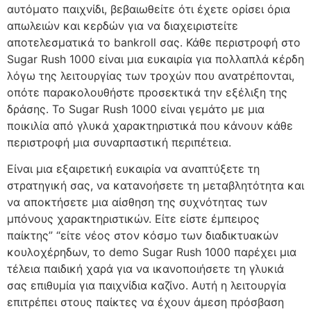
αυτόματο παιχνίδι, βεβαιωθείτε ότι έχετε ορίσει όρια
απωλειών και κερδών για να διαχειριστείτε
αποτελεσματικά το bankroll σας. Κάθε περιστροφή στο
Sugar Rush 1000 είναι μια ευκαιρία για πολλαπλά κέρδη
λόγω της λειτουργίας των τροχών που ανατρέπονται,
οπότε παρακολουθήστε προσεκτικά την εξέλιξη της
δράσης. Το Sugar Rush 1000 είναι γεμάτο με μια
ποικιλία από γλυκά χαρακτηριστικά που κάνουν κάθε
περιστροφή μια συναρπαστική περιπέτεια.
Είναι μια εξαιρετική ευκαιρία να αναπτύξετε τη
στρατηγική σας, να κατανοήσετε τη μεταβλητότητα και
να αποκτήσετε μια αίσθηση της συχνότητας των
μπόνους χαρακτηριστικών. Είτε είστε έμπειρος
παίκτης” “είτε νέος στον κόσμο των διαδικτυακών
κουλοχέρηδων, το demo Sugar Rush 1000 παρέχει μια
τέλεια παιδική χαρά για να ικανοποιήσετε τη γλυκιά
σας επιθυμία για παιχνίδια καζίνο. Αυτή η λειτουργία
επιτρέπει στους παίκτες να έχουν άμεση πρόσβαση