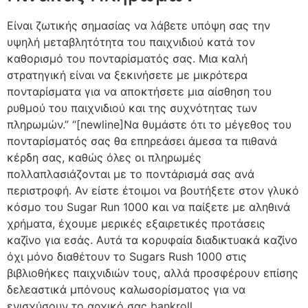
Είναι ζωτικής σημασίας να λάβετε υπόψη σας την
υψηλή μεταβλητότητα του παιχνιδιού κατά τον
καθορισμό του πονταρίσματός σας. Μια καλή
στρατηγική είναι να ξεκινήσετε με μικρότερα
πονταρίσματα για να αποκτήσετε μια αίσθηση του
ρυθμού του παιχνιδιού και της συχνότητας των
πληρωμών.” “[newline]Να θυμάστε ότι το μέγεθος του
πονταρίσματός σας θα επηρεάσει άμεσα τα πιθανά
κέρδη σας, καθώς όλες οι πληρωμές
πολλαπλασιάζονται με το ποντάρισμά σας ανά
περιστροφή. Αν είστε έτοιμοι να βουτήξετε στον γλυκό
κόσμο του Sugar Run 1000 και να παίξετε με αληθινά
χρήματα, έχουμε μερικές εξαιρετικές προτάσεις
καζίνο για εσάς. Αυτά τα κορυφαία διαδικτυακά καζίνο
όχι μόνο διαθέτουν το Sugars Rush 1000 στις
βιβλιοθήκες παιχνιδιών τους, αλλά προσφέρουν επίσης
δελεαστικά μπόνους καλωσορίσματος για να
ενισχύσουν το αρχικό σας bankroll.