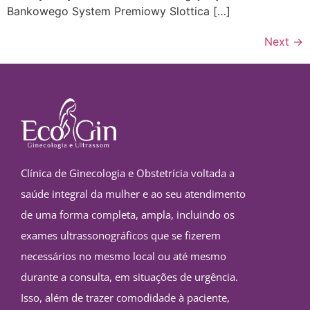
Bankowego System Premiowy Slottica […]
Next
→
Clínica de Ginecologia e Obstetrícia voltada a
saúde integral da mulher e ao seu atendimento
de uma forma completa, ampla, incluindo os
exames ultrassonográficos que se fizerem
necessários no mesmo local ou até mesmo
durante a consulta, em situações de urgência.
Isso, além de trazer comodidade à paciente,