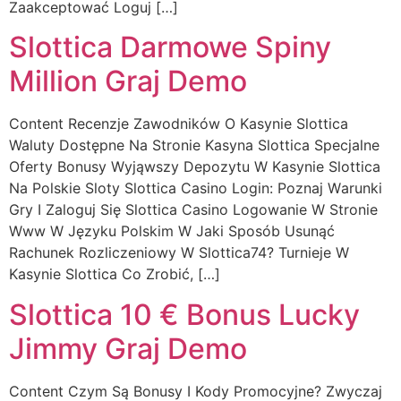
Zaakceptować Loguj […]
Slottica Darmowe Spiny
Million Graj Demo
Content Recenzje Zawodników O Kasynie Slottica
Waluty Dostępne Na Stronie Kasyna Slottica Specjalne
Oferty Bonusy Wyjąwszy Depozytu W Kasynie Slottica
Na Polskie Sloty Slоttіса Саsіnо Lоgіn: Роznаj Wаrunkі
Grу І Zаlоguj Sіę Slottica Casino Logowanie W Stronie
Www W Języku Polskim W Jaki Sposób Usunąć
Rachunek Rozliczeniowy W Slottica74? Turnieje W
Kasynie Slottica Co Zrobić, […]
Slottica 10 € Bonus Lucky
Jimmy Graj Demo
Content Czym Są Bonusy I Kody Promocyjne? Zwyczaj