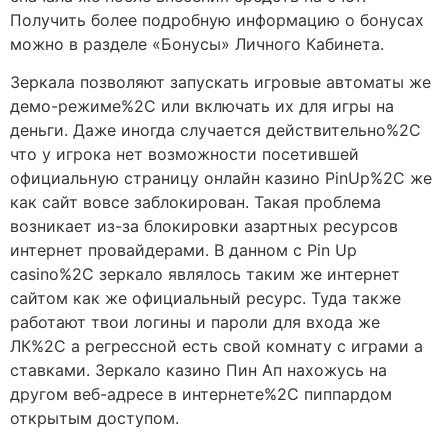
Получить более подробную информацию о бонусах
можно в разделе «Бонусы» Личного Кабинета.
Зеркала позволяют запускать игровые автоматы же
демо-режиме%2C или включать их для игры на
деньги. Даже иногда случается действительно%2C
что у игрока нет возможности посетившей
официальную страницу онлайн казино PinUp%2C же
как сайт вовсе заблокирован. Такая проблема
возникает из-за блокировки азартных ресурсов
интернет провайдерами. В данном с Pin Up
сasinо%2C зеркало являлось таким же интернет
сайтом как же официальный ресурс. Туда также
работают твои логины и пароли для входа же
ЛК%2C а регрессной есть свой комнату с играми а
ставками. Зеркало казино Пин Ап нахожусь на
другом веб-адресе в интернете%2C пиппардом
открытым доступом.