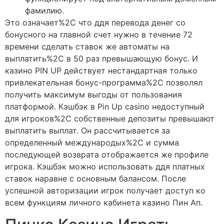
фамилию.
Это означает%2C что ддя перевода денег со
бонусного на главной счет нужно в течение 72
времени сделать ставок же автоматы на
выплатить%2C в 50 раз превышающую бонус. И
казино PIN UP действует нестандартная только
привлекательная бонус-программа%2C позволял
получить максимум выгоды от пользования
платформой. Кэшбэк в Pin Up casino недоступный
для игроков%2C собственные депозиты превышают
выплатить выплат. Он рассчитывается за
определенный международых%2C и сумма
последующей возврата отображается же профиле
игрока. Кэшбэк можно использовать ддя платных
ставок наравне с основным балансом. После
успешной авторизации игрок получает доступ ко
всем функциям личного кабинета казино Пин Ап.