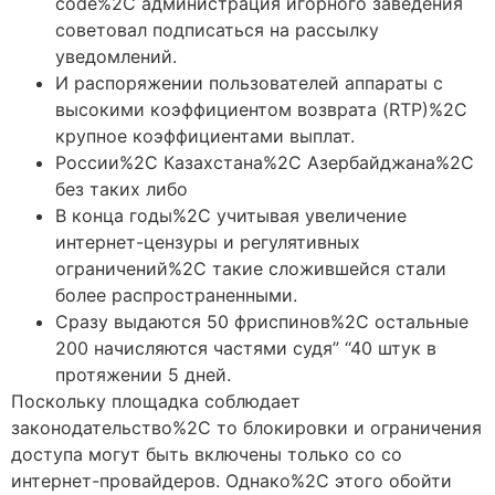
code%2C администрация игорного заведения
советовал подписаться на рассылку
уведомлений.
И распоряжении пользователей аппараты с
высокими коэффициентом возврата (RTP)%2C
крупное коэффициентами выплат.
России%2C Казахстана%2C Азербайджана%2C
без таких либо
В конца годы%2C учитывая увеличение
интернет-цензуры и регулятивных
ограничений%2C такие сложившейся стали
более распространенными.
Сразу выдаются 50 фриспинов%2C остальные
200 начисляются частями судя” “40 штук в
протяжении 5 дней.
Поскольку площадка соблюдает
законодательство%2C то блокировки и ограничения
доступа могут быть включены только со со
интернет-провайдеров. Однако%2C этого обойти