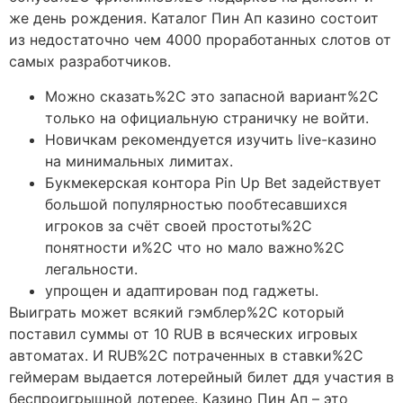
же день рождения. Каталог Пин Ап казино состоит
из недостаточно чем 4000 проработанных слотов от
самых разработчиков.
Можно сказать%2C это запасной вариант%2C
только на официальную страничку не войти.
Новичкам рекомендуется изучить live-казино
на минимальных лимитах.
Букмекерская контора Pin Up Bet задействует
большой популярностью пообтесавшихся
игроков за счёт своей простоты%2C
понятности и%2C что но мало важно%2C
легальности.
упрощен и адаптирован под гаджеты.
Выиграть может всякий гэмблер%2C который
поставил суммы от 10 RUB в всяческих игровых
автоматах. И RUB%2C потраченных в ставки%2C
геймерам выдается лотерейный билет ддя участия в
беспроигрышной лотерее. Казино Пин Ап – это