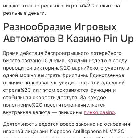
играют только реальные игроки%2C только на
реальные деньги.
Разнообразие Игровых
Автоматов В Казино Pin Up
Время действия беспроигрышного лотерейного
билета связано 10 днями. Каждый неделю в среду
проводится викторина%2C варнийского участие в
одной можно выиграть фриспины. Единственное
отличие пользователь увидит только и адресной
строке%2C или этом сохраняются функции и
стабильная скорость доступа. За каждое
пополнение%2C посетителю начисляется
внутренняя валюта — пинкоины
пинко casino
.
Деятельность ведется вовсе законно на основании
игорной лицензии Кюрасао Antillephone N. V.%2C