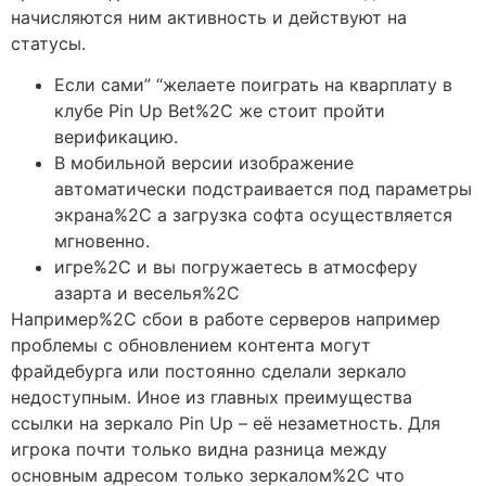
начисляются ним активность и действуют на
статусы.
Если сами” “желаете поиграть на кварплату в
клубе Pin Up Bet%2C же стоит пройти
верификацию.
В мобильной версии изображение
автоматически подстраивается под параметры
экрана%2C а загрузка софта осуществляется
мгновенно.
игре%2C и вы погружаетесь в атмосферу
азарта и веселья%2C
Например%2C сбои в работе серверов например
проблемы с обновлением контента могут
фрайдебурга или постоянно сделали зеркало
недоступным. Иное из главных преимущества
ссылки на зеркало Pin Up – её незаметность. Для
игрока почти только видна разница между
основным адресом только зеркалом%2C что