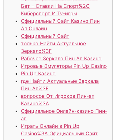
Бет – Ставки На Спорт%2C
Киберспорт И Tv-игры
Официальный Сайт Казино Пин
Ап Онлайн
Официальный Сайт
только Найти Актуальное
Зеркало%3F
Рабочее Зеркало Пин Ап Казино
Игровые Эмуляторы Pin Up Casino
Pin Up Казино
где Найти Актуальные Зеркала
Пин Ап%3F
вопросов От Игроков Пин-ап
Казино%3A
Официальное Онлайн-казино Пин-
ап
Играть Онлайн в Pin Up
Casino%3A Официальный Сайт