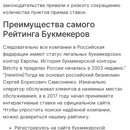
законодательстве привели к резкого сокращению
количества пунктов приема ставок.
Преимущества самого
Рейтинга Букмекеров
Следовательно все компании в Российская
федерации имеют статус легальных букмекерских
контор Европы. История букмекерской конторы
Betcity в пределах России началась а 2003 недавно.”
“[newline]Тогда ее основал российский бизнесмен
Сергей Борисович Самсоненко. Изначально
оператор обслуживал клиентов в наземных местах
обслуживания, а в 2017 году начал принимаете
интерактивные ставки на официальном сайте.
Чтобы упростить поиски надёжной компании,
можно довериться нашему рейтингу.
Регистрируясь на сайте букмекерской