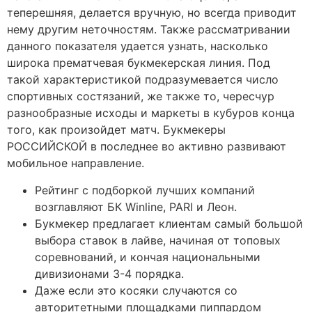
теперешняя, делается вручную, но всегда приводит
нему другим неточностям. Также рассматривании
данного показателя удается узнать, насколько
широка прематчевая букмекерская линия. Под
такой характеристикой подразумевается число
спортивных состязаний, же также то, чересчур
разнообразные исходы и маркеты в кубуров конца
того, как произойдет матч. Букмекеры
РОССИЙСКОЙ в последнее во активно развивают
мобильное направление.
Рейтинг с подборкой лучших компаний
возглавляют БК Winline, PARI и Леон.
Букмекер предлагает клиентам самый большой
выбора ставок в лайве, начиная от топовых
соревнований, и кончая национальными
дивизионами 3-4 порядка.
Даже если это косяки случаются со
авторитетными площадками пиппардом