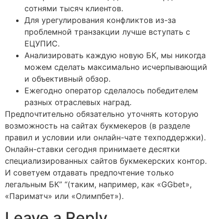
сотнями тысяч клиентов.
Для урегулирования конфликтов из-за
проблемной транзакции лучше вступать с
ЕЦУПИС.
Анализировать каждую новую БК, мы никогда
можем сделать максимально исчерпывающий
и объективный обзор.
Ежегодно оператор сделалось победителем
разных отраслевых наград.
Предпочтительно обязательно уточнять которую
возможность на сайтах букмекеров (в разделе
правил и условии или онлайн-чате техподдержки).
Онлайн-ставки сегодня принимаете десятки
специализированных сайтов букмекерских контор.
И советуем отдавать предпочтение только
легальным БК” “(таким, например, как «GGbet»,
«Париматч» или «Олимпбет»).
Leave a Reply