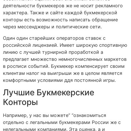
деятельности букмекеров же не носит рекламного
характера. Также и сайте каждой букмекерской
конторы есть возможность написать обращение
через мессенджеры и политические сети.
Один один старейших операторов ставок с
российской лицензией. Имеет широкую спортивную
линию с лучшей турнирной проработкой а
предлагает множество немногочисленных маркетов
в росписи событий. Букмекер компенсирует своим
клиентам налог на выигрыши же в целом является
комфортными условиями ддя постоянной игры.
Лучшие Букмекерские
Конторы
Например, у нас вы можете” “ознакомиться
отдельно с легальными букмекерами России же с
нелегальными компаниями. Эта оценка, а и