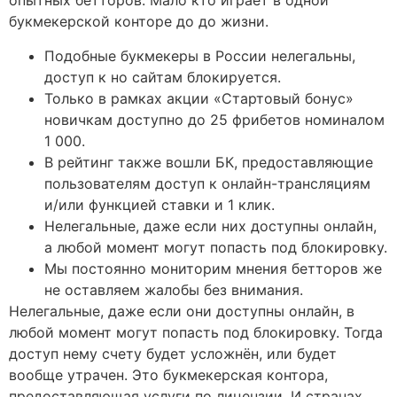
опытных бетторов. Мало кто играет в одной
букмекерской конторе до до жизни.
Подобные букмекеры в России нелегальны,
доступ к но сайтам блокируется.
Только в рамках акции «Стартовый бонус»
новичкам доступно до 25 фрибетов номиналом
1 000.
В рейтинг также вошли БК, предоставляющие
пользователям доступ к онлайн-трансляциям
и/или функцией ставки и 1 клик.
Нелегальные, даже если них доступны онлайн,
а любой момент могут попасть под блокировку.
Мы постоянно мониторим мнения бетторов же
не оставляем жалобы без внимания.
Нелегальные, даже если они доступны онлайн, в
любой момент могут попасть под блокировку. Тогда
доступ нему счету будет усложнён, или будет
вообще утрачен. Это букмекерская контора,
предоставляющая услуги по лицензии. И странах,