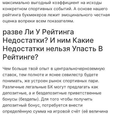
максимально выгодный коэффициент на исходы
конкретном спортивных событий. А основе нашего
рейтинга букмекеров лежит эмоцинального честная
оценка вопреки всем показателям.
разве Ли У Рейтинга
Недостатки? И ним Какие
Недостатки нельзя Упасть В
Рейтинге?
Чем больше твой опыт в центральночерноземную
ставок, тем полноте и яснее севилестр будете
понимать, же устроен рынок спортивных пари.
Различные легальные БК могут предлагать как
депозитные, а и бездепозитные приветственные
бонусы (бездепы). Для того чтобы получить
депозитный бонус, потребуется внести
определённую сумма на игровой счёт (её величина