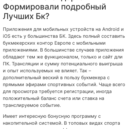
Формировали подробный
Лучших Бк?
Приложения для мобильных устройств на Android и
iOS есть у большинства БК. Здесь полный составить
букмекерских контор Европе с мобильными
приложениями. В большинстве случаев приложения
обладают тем же функционалом, только и сайт дли
ПК. Трансляции и сумму потенциального выигрыша
и опыт используемых не влияет. Так –
дополнительный веский в пользу букмекера с
прямыми эфирами спортивных событий. Чаще всего
для просмотра требуется регистрации, иногда
положительный баланс счета или ставка на
транслируемое событие.
Имеет интересную бонусную программу с
накопительной системой. В топовых видах спорта