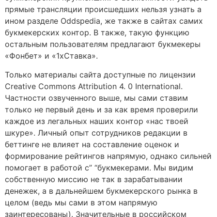
прямые трансляции происшедших нельзя узнать а
ином разделе Oddspedia, же также в сайтах самих
букмекерских контор. В также, такую функцию
остальным пользователям предлагают букмекеры
«Фонбет» и «1хСтавка».
Только материалы сайта доступные по лицензии
Creative Commons Attribution 4. 0 International.
Частности озвученного выше, мы сами ставим
только не первый день и за как время проверили
каждое из легальных наших контор «нас твоей
шкуре». Личный опыт сотрудников редакции в
беттинге не влияет на составление оценок и
формирование рейтингов напрямую, однако сильней
помогает в работой с” “букмекерами. Мы видим
собственную миссию не так в зарабатывании
денежек, а в дальнейшем букмекерского рынка в
целом (ведь мы сами в этом напрямую
заинтересованы). Значительные в российском