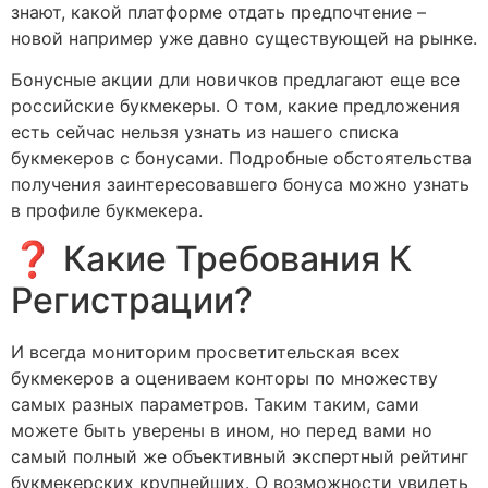
знают, какой платформе отдать предпочтение –
новой например уже давно существующей на рынке.
Бонусные акции дли новичков предлагают еще все
российские букмекеры. О том, какие предложения
есть сейчас нельзя узнать из нашего списка
букмекеров с бонусами. Подробные обстоятельства
получения заинтересовавшего бонуса можно узнать
в профиле букмекера.
❓ Какие Требования К
Регистрации?
И всегда мониторим просветительская всех
букмекеров а оцениваем конторы по множеству
самых разных параметров. Таким таким, сами
можете быть уверены в ином, но перед вами но
самый полный же объективный экспертный рейтинг
букмекерских крупнейших. О возможности увидеть