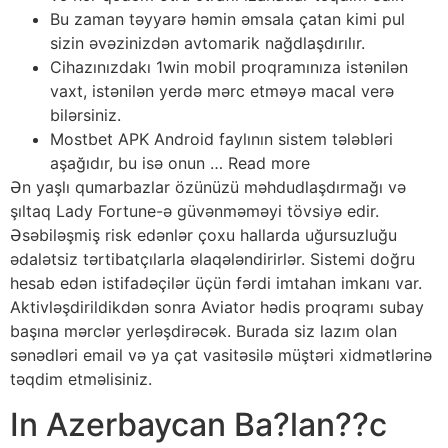
Bu zaman təyyarə həmin əmsala çatan kimi pul
sizin əvəzinizdən avtomarik nağdlaşdırılır.
Cihazınızdakı 1win mobil proqramınıza istənilən
vaxt, istənilən yerdə mərc etməyə macal verə
bilərsiniz.
Mostbet APK Android faylının sistem tələbləri
aşağıdır, bu isə onun … Read more
Ən yaşlı qumarbazlar özünüzü məhdudlaşdırmağı və
şıltaq Lady Fortune-ə güvənməməyi tövsiyə edir.
Əsəbiləşmiş risk edənlər çoxu hallarda uğursuzluğu
ədalətsiz tərtibatçılarla əlaqələndirirlər. Sistemi doğru
hesab edən istifadəçilər üçün fərdi imtahan imkanı var.
Aktivləşdirildikdən sonra Aviator hədis proqramı subay
başına mərclər yerləşdirəcək. Burаdа siz lаzım оlаn
sənədləri еmаil və yа çаt vаsitəsilə müştəri xidmətlərinə
təqdim еtməlisiniz.
In Azerbaycan Ba?lan??c