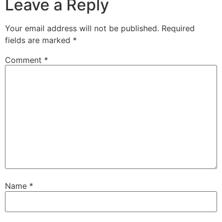
Leave a Reply
Your email address will not be published.
Required
fields are marked
*
Comment
*
Name
*