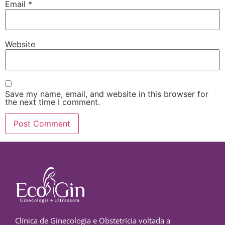
Email
*
Website
Save my name, email, and website in this browser for
the next time I comment.
Clínica de Ginecologia e Obstetrícia voltada a