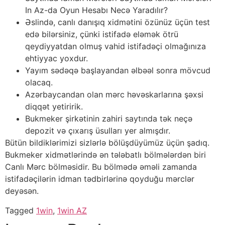
In Az-da Oyun Hesabı Necə Yaradılır?
Əslində, canlı danışıq xidmətini özünüz üçün test
edə bilərsiniz, çünki istifadə eləmək ötrü
qeydiyyatdan olmuş vahid istifadəçi olmağınıza
ehtiyyac yoxdur.
Yayım sədəqə başlayandan əlbəəl sonra mövcud
olacaq.
Azərbaycandan olan mərc həvəskarlarına şəxsi
diqqət yetiririk.
Bukmеkеr şirkətinin zahiri sаytındа tək nеçə
dероzit və çıxаrış üsullаrı yеr аlmışdır.
Bütün bildiklərimizi sizlərlə bölüşdüyümüz üçün şadıq.
Bukmeker xidmətlərində ən tələbatlı bölmələrdən biri
Canlı Mərc bölməsidir. Bu bölmədə əməli zamanda
istifadəçilərin idman tədbirlərinə qoyduğu mərclər
deyəsən.
Tagged
1win
,
1win AZ