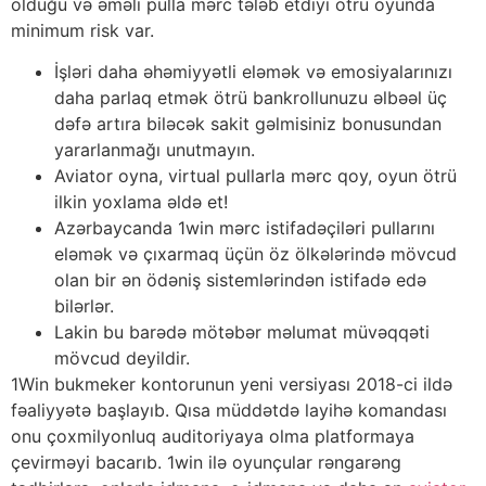
olduğu və əməli pulla mərc tələb etdiyi ötrü oyunda
minimum risk var.
İşləri daha əhəmiyyətli eləmək və emosiyalarınızı
daha parlaq etmək ötrü bankrollunuzu əlbəəl üç
dəfə artıra biləcək sakit gəlmisiniz bonusundan
yararlanmağı unutmayın.
Aviator oyna, virtual pullarla mərc qoy, oyun ötrü
ilkin yoxlama əldə et!
Azərbaycanda 1win mərc istifadəçiləri pullarını
eləmək və çıxarmaq üçün öz ölkələrində mövcud
olan bir ən ödəniş sistemlərindən istifadə edə
bilərlər.
Lakin bu barədə mötəbər məlumat müvəqqəti
mövcud deyildir.
1Win bukmeker kontorunun yeni versiyası 2018-ci ildə
fəaliyyətə başlayıb. Qısa müddətdə layihə komandası
onu çoxmilyonluq auditoriyaya olma platformaya
çevirməyi bacarıb. 1win ilə oyunçular rəngarəng