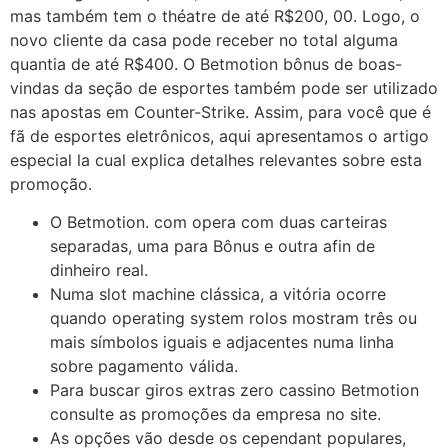
mas também tem o théatre de até R$200, 00. Logo, o
novo cliente da casa pode receber no total alguma
quantia de até R$400. O Betmotion bônus de boas-
vindas da seção de esportes também pode ser utilizado
nas apostas em Counter-Strike. Assim, para você que é
fã de esportes eletrônicos, aqui apresentamos o artigo
especial la cual explica detalhes relevantes sobre esta
promoção.
O Betmotion. com opera com duas carteiras
separadas, uma para Bônus e outra afin de
dinheiro real.
Numa slot machine clássica, a vitória ocorre
quando operating system rolos mostram três ou
mais símbolos iguais e adjacentes numa linha
sobre pagamento válida.
Para buscar giros extras zero cassino Betmotion
consulte as promoções da empresa no site.
As opções vão desde os cependant populares,