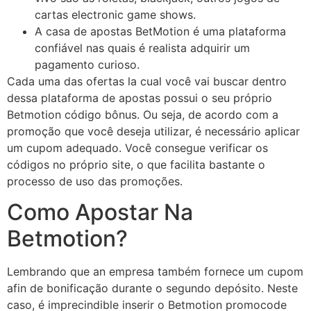
cartas electronic game shows.
A casa de apostas BetMotion é uma plataforma
confiável nas quais é realista adquirir um
pagamento curioso.
Cada uma das ofertas la cual você vai buscar dentro
dessa plataforma de apostas possui o seu próprio
Betmotion código bônus. Ou seja, de acordo com a
promoção que você deseja utilizar, é necessário aplicar
um cupom adequado. Você consegue verificar os
códigos no próprio site, o que facilita bastante o
processo de uso das promoções.
Como Apostar Na
Betmotion?
Lembrando que an empresa também fornece um cupom
afin de bonificação durante o segundo depósito. Neste
caso, é imprecindible inserir o Betmotion promocode