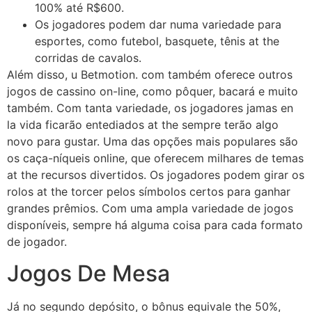
100% até R$600.
Os jogadores podem dar numa variedade para
esportes, como futebol, basquete, tênis at the
corridas de cavalos.
Além disso, u Betmotion. com também oferece outros
jogos de cassino on-line, como pôquer, bacará e muito
também. Com tanta variedade, os jogadores jamas en
la vida ficarão entediados at the sempre terão algo
novo para gustar. Uma das opções mais populares são
os caça-níqueis online, que oferecem milhares de temas
at the recursos divertidos. Os jogadores podem girar os
rolos at the torcer pelos símbolos certos para ganhar
grandes prêmios. Com uma ampla variedade de jogos
disponíveis, sempre há alguma coisa para cada formato
de jogador.
Jogos De Mesa
Já no segundo depósito, o bônus equivale the 50%,