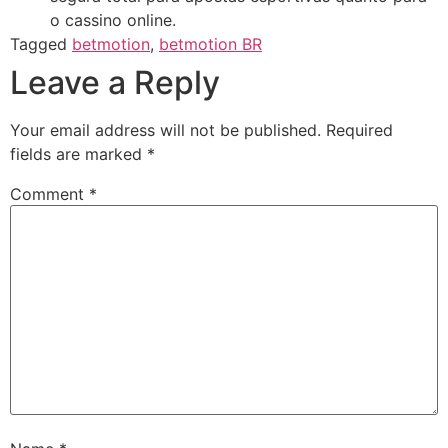
o cassino online.
Tagged
betmotion
,
betmotion BR
Leave a Reply
Your email address will not be published.
Required
fields are marked
*
Comment
*