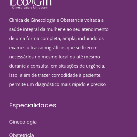
Clínica de Ginecologia e Obstetrícia voltada a
saúde integral da mulher e ao seu atendimento
de uma forma completa, ampla, incluindo os
exames ultrassonográficos que se fizerem
necessários no mesmo local ou até mesmo
durante a consulta, em situações de urgência.
Isso, além de trazer comodidade à paciente,
permite um diagnóstico mais rápido e preciso
Especialidades
Ginecologia
Obstetrícia