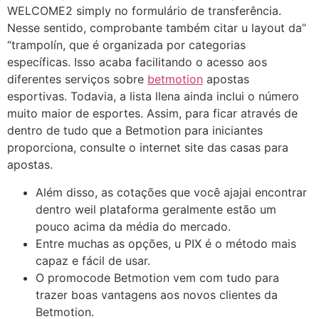
WELCOME2 simply no formulário de transferência.
Nesse sentido, comprobante também citar u layout da”
“trampolín, que é organizada por categorias
específicas. Isso acaba facilitando o acesso aos
diferentes serviços sobre
betmotion
apostas
esportivas. Todavia, a lista llena ainda inclui o número
muito maior de esportes. Assim, para ficar através de
dentro de tudo que a Betmotion para iniciantes
proporciona, consulte o internet site das casas para
apostas.
Além disso, as cotações que você ajajai encontrar
dentro weil plataforma geralmente estão um
pouco acima da média do mercado.
Entre muchas as opções, u PIX é o método mais
capaz e fácil de usar.
O promocode Betmotion vem com tudo para
trazer boas vantagens aos novos clientes da
Betmotion.