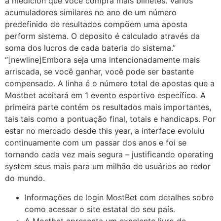
à medición que você compra mais bilhetes. Vários
acumuladores similares no ano de um número
predefinido de resultados compõem uma aposta
perform sistema. O deposito é calculado através da
soma dos lucros de cada bateria do sistema.”
“[newline]Embora seja uma intencionadamente mais
arriscada, se você ganhar, você pode ser bastante
compensado. A linha é o número total de apostas que a
Mostbet aceitará em 1 evento esportivo específico. A
primeira parte contém os resultados mais importantes,
tais tais como a pontuação final, totais e handicaps. Por
estar no mercado desde this year, a interface evoluiu
continuamente com um passar dos anos e foi se
tornando cada vez mais segura – justificando operating
system seus mais para um milhão de usuários ao redor
do mundo.
Informações de login MostBet com detalhes sobre
como acessar o site estatal do seu país.
A Mostbet apresenta um excelente livro de