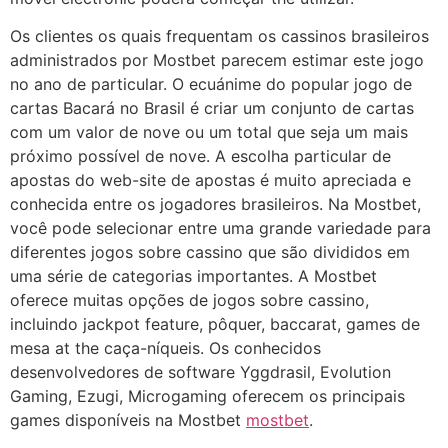
Os clientes os quais frequentam os cassinos brasileiros
administrados por Mostbet parecem estimar este jogo
no ano de particular. O ecuánime do popular jogo de
cartas Bacará no Brasil é criar um conjunto de cartas
com um valor de nove ou um total que seja um mais
próximo possível de nove. A escolha particular de
apostas do web-site de apostas é muito apreciada e
conhecida entre os jogadores brasileiros. Na Mostbet,
você pode selecionar entre uma grande variedade para
diferentes jogos sobre cassino que são divididos em
uma série de categorias importantes. A Mostbet
oferece muitas opções de jogos sobre cassino,
incluindo jackpot feature, pôquer, baccarat, games de
mesa at the caça-níqueis. Os conhecidos
desenvolvedores de software Yggdrasil, Evolution
Gaming, Ezugi, Microgaming oferecem os principais
games disponíveis na Mostbet
mostbet
.