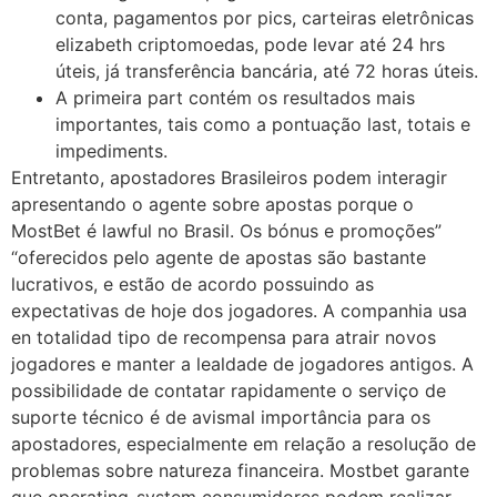
conta, pagamentos por pics, carteiras eletrônicas
elizabeth criptomoedas, pode levar até 24 hrs
úteis, já transferência bancária, até 72 horas úteis.
A primeira part contém os resultados mais
importantes, tais como a pontuação last, totais e
impediments.
Entretanto, apostadores Brasileiros podem interagir
apresentando o agente sobre apostas porque o
MostBet é lawful no Brasil. Os bónus e promoções”
“oferecidos pelo agente de apostas são bastante
lucrativos, e estão de acordo possuindo as
expectativas de hoje dos jogadores. A companhia usa
en totalidad tipo de recompensa para atrair novos
jogadores e manter a lealdade de jogadores antigos. A
possibilidade de contatar rapidamente o serviço de
suporte técnico é de avismal importância para os
apostadores, especialmente em relação a resolução de
problemas sobre natureza financeira. Mostbet garante
que operating-system consumidores podem realizar