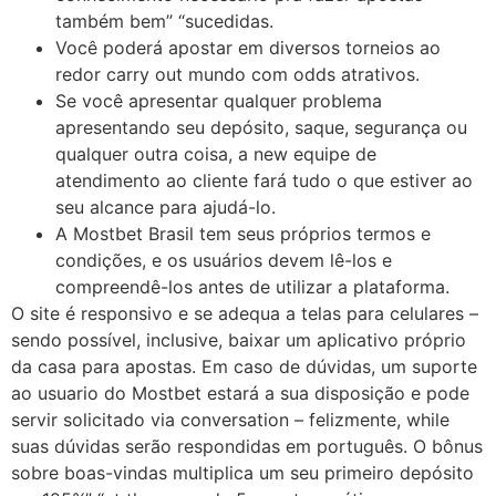
também bem” “sucedidas.
Você poderá apostar em diversos torneios ao
redor carry out mundo com odds atrativos.
Se você apresentar qualquer problema
apresentando seu depósito, saque, segurança ou
qualquer outra coisa, a new equipe de
atendimento ao cliente fará tudo o que estiver ao
seu alcance para ajudá-lo.
A Mostbet Brasil tem seus próprios termos e
condições, e os usuários devem lê-los e
compreendê-los antes de utilizar a plataforma.
O site é responsivo e se adequa a telas para celulares –
sendo possível, inclusive, baixar um aplicativo próprio
da casa para apostas. Em caso de dúvidas, um suporte
ao usuario do Mostbet estará a sua disposição e pode
servir solicitado via conversation – felizmente, while
suas dúvidas serão respondidas em português. O bônus
sobre boas-vindas multiplica um seu primeiro depósito