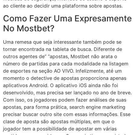
ao cliente ao decidir uma plataforma sobre apostas.
Como Fazer Uma Expresamente
No Mostbet?
Uma remesa que seja interessante também pode se
tornar encontrada na tableta de busca. Diferente de
outros agentes de” “apostas, Mostbet não arata o
número de partidas para cada modalidade na listagem
de esportes na seção AO VIVO. Infelizmente, até um
momento o detective de apostas proporciona apenas
aplicativos Android. O aplicativo iOS ainda não foi
desenvolvido, mas precisa ser lançado no ano de breve.
Com isso, os jogadores podem fazer análises de suas
apostas, para forma prática, search engine marketing
precisar buscar outro site com essas informações. Esse
clase de aposta são apostas múltiplas, em que o
jogador tem a possibilidade de apostar em várias