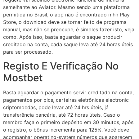
semelhante ao Aviator. Mesmo sendo uma plataforma
permitida no Brasil, o app não é encontrado mhh Play
Store, o download deve se tornar feito de programa
manual, mas não se preocupe, é simples fazer isto, veja
como. Após isso, basta aguardar o saque producir
creditado na conta, cada saque leva até 24 horas úteis
para ser processado.
Registo E Verificação No
Mostbet
Basta aguardar o pagamento servir creditado na conta,
pagamentos por pics, carteiras eletrônicas electronic
criptomoedas, pode levar até 24 hrs úteis, já
transferência bancária, até 72 horas úteis. Caso o
membro faça o primeiro depósito em 30 minutos, após
o registro, o bônus incrementa para 125%. Você deve
acompanhar operating-system números que aparecem