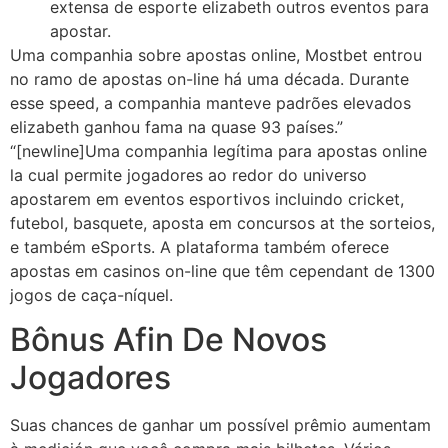
extensa de esporte elizabeth outros eventos para
apostar.
Uma companhia sobre apostas online, Mostbet entrou
no ramo de apostas on-line há uma década. Durante
esse speed, a companhia manteve padrões elevados
elizabeth ganhou fama na quase 93 países.”
“[newline]Uma companhia legítima para apostas online
la cual permite jogadores ao redor do universo
apostarem em eventos esportivos incluindo cricket,
futebol, basquete, aposta em concursos at the sorteios,
e também eSports. A plataforma também oferece
apostas em casinos on-line que têm cependant de 1300
jogos de caça-níquel.
Bônus Afin De Novos
Jogadores
Suas chances de ganhar um possível prêmio aumentam