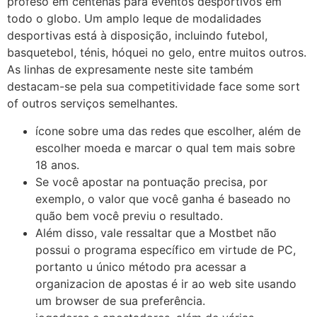
profeso em centenas para eventos desportivos em
todo o globo. Um amplo leque de modalidades
desportivas está à disposição, incluindo futebol,
basquetebol, ténis, hóquei no gelo, entre muitos outros.
As linhas de expresamente neste site também
destacam-se pela sua competitividade face some sort
of outros serviços semelhantes.
ícone sobre uma das redes que escolher, além de
escolher moeda e marcar o qual tem mais sobre
18 anos.
Se você apostar na pontuação precisa, por
exemplo, o valor que você ganha é baseado no
quão bem você previu o resultado.
Além disso, vale ressaltar que a Mostbet não
possui o programa específico em virtude de PC,
portanto u único método pra acessar a
organizacion de apostas é ir ao web site usando
um browser de sua preferência.