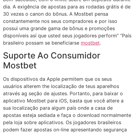
dia. A exigência de apostas para as rodadas grátis é de
30 vezes o canon do bônus. A Mostbet pensa
constantemente nos seus compradores e por isso
possui uma grande gama de bônus e promoções
disponíveis así que usted seus jogadores perform” “País
brasileiro possam se beneficiarse
mostbet
.
Suporte Ao Consumidor
Mostbet
Os dispositivos da Apple permitem que os seus
usuários alterem the localização de teus aparelhos
através ag seção de ajustes. Portanto, para baixar o
aplicativo Mostbet para iOS, basta que você altere a
sua localização para algum país onde a casa de
apostas esteja sediada e faça o download normalmente
pela loja sobre aplicativos. Os jogadores brasileiros
podem fazer apostas on-line apresentando segurança