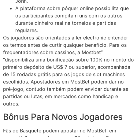
John.
A plataforma sobre pôquer online possibilita que
os participantes compitam uns com os outros
durante dinheiro real na torneios e partidas
regulares.
Os jogadores são orientados a ler electronic entender
os termos antes de curtir qualquer benefício. Para os
frequentadores sobre cassinos, a Mostbet”
“disponibiliza uma bonificação sobre 100% no monto do
primeiro depósito de US$ 7 ou superior, acompanhada
de 15 rodadas grátis para os jogos de slot machines
escolhidos. Apostadores em MostBet podem dar no
pré-jogo, contudo também podem envidar durante as
partidas ou lutas, em mercados como handicap e
outros.
Bônus Para Novos Jogadores
Fãs de Basquete podem apostar no MostBet, em