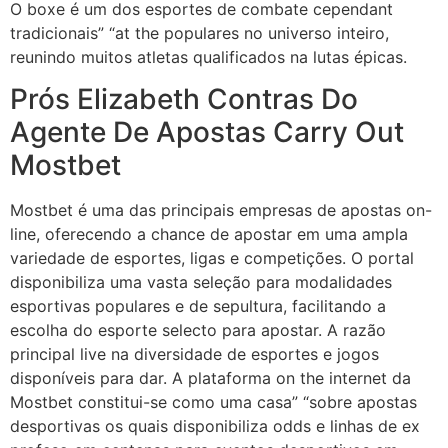
O boxe é um dos esportes de combate cependant
tradicionais” “at the populares no universo inteiro,
reunindo muitos atletas qualificados na lutas épicas.
Prós Elizabeth Contras Do
Agente De Apostas Carry Out
Mostbet
Mostbet é uma das principais empresas de apostas on-
line, oferecendo a chance de apostar em uma ampla
variedade de esportes, ligas e competições. O portal
disponibiliza uma vasta seleção para modalidades
esportivas populares e de sepultura, facilitando a
escolha do esporte selecto para apostar. A razão
principal live na diversidade de esportes e jogos
disponíveis para dar. A plataforma on the internet da
Mostbet constitui-se como uma casa” “sobre apostas
desportivas os quais disponibiliza odds e linhas de ex