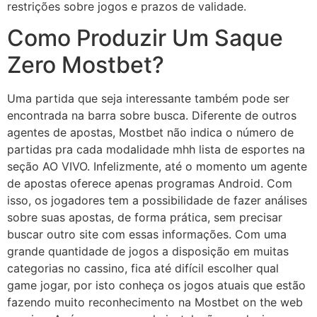
restrições sobre jogos e prazos de validade.
Como Produzir Um Saque
Zero Mostbet?
Uma partida que seja interessante também pode ser
encontrada na barra sobre busca. Diferente de outros
agentes de apostas, Mostbet não indica o número de
partidas pra cada modalidade mhh lista de esportes na
seção AO VIVO. Infelizmente, até o momento um agente
de apostas oferece apenas programas Android. Com
isso, os jogadores tem a possibilidade de fazer análises
sobre suas apostas, de forma prática, sem precisar
buscar outro site com essas informações. Com uma
grande quantidade de jogos a disposição em muitas
categorias no cassino, fica até difícil escolher qual
game jogar, por isto conheça os jogos atuais que estão
fazendo muito reconhecimento na Mostbet on the web