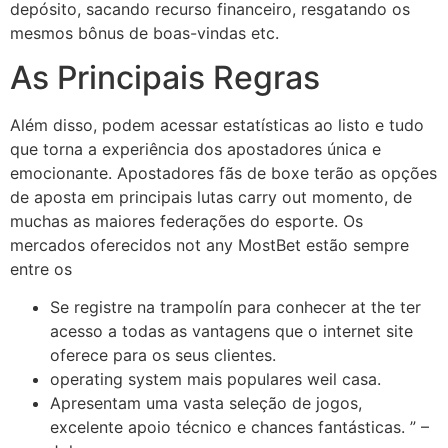
depósito, sacando recurso financeiro, resgatando os
mesmos bônus de boas-vindas etc.
As Principais Regras
Além disso, podem acessar estatísticas ao listo e tudo
que torna a experiência dos apostadores única e
emocionante. Apostadores fãs de boxe terão as opções
de aposta em principais lutas carry out momento, de
muchas as maiores federações do esporte. Os
mercados oferecidos not any MostBet estão sempre
entre os
Se registre na trampolín para conhecer at the ter
acesso a todas as vantagens que o internet site
oferece para os seus clientes.
operating system mais populares weil casa.
Apresentam uma vasta seleção de jogos,
excelente apoio técnico e chances fantásticas. ” –