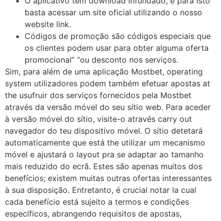
O aplicativo tem download infundado, e para isto
basta acessar um site oficial utilizando o nosso
website link.
Códigos de promoção são códigos especiais que
os clientes podem usar para obter alguma oferta
promocional” “ou desconto nos serviços.
Sim, para além de uma aplicação Mostbet, operating
system utilizadores podem também efetuar apostas at
the usufruir dos serviços fornecidos pela Mostbet
através da versão móvel do seu sítio web. Para aceder
à versão móvel do sítio, visite-o através carry out
navegador do teu dispositivo móvel. O sítio detetará
automaticamente que está the utilizar um mecanismo
móvel e ajustará o layout pra se adaptar ao tamanho
mais reduzido do ecrã. Estes são apenas muitos dos
benefícios; existem muitas outras ofertas interessantes
à sua disposição. Entretanto, é crucial notar la cual
cada benefício está sujeito a termos e condições
específicos, abrangendo requisitos de apostas,