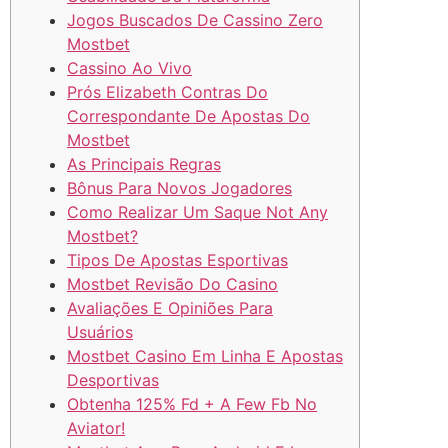
Jogos Buscados De Cassino Zero
Mostbet
Cassino Ao Vivo
Prós Elizabeth Contras Do
Correspondante De Apostas Do
Mostbet
As Principais Regras
Bônus Para Novos Jogadores
Como Realizar Um Saque Not Any
Mostbet?
Tipos De Apostas Esportivas
Mostbet Revisão Do Casino
Avaliações E Opiniões Para
Usuários
Mostbet Casino Em Linha E Apostas
Desportivas
Obtenha 125% Fd + A Few Fb No
Aviator!