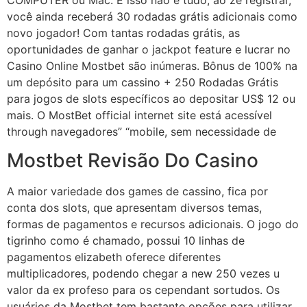
você ainda receberá 30 rodadas grátis adicionais como
novo jogador! Com tantas rodadas grátis, as
oportunidades de ganhar o jackpot feature e lucrar no
Casino Online Mostbet são inúmeras. Bônus de 100% na
um depósito para um cassino + 250 Rodadas Grátis
para jogos de slots específicos ao depositar US$ 12 ou
mais. O MostBet official internet site está acessível
through navegadores” “mobile, sem necessidade de
Mostbet Revisão Do Casino
A maior variedade dos games de cassino, fica por
conta dos slots, que apresentam diversos temas,
formas de pagamentos e recursos adicionais. O jogo do
tigrinho como é chamado, possui 10 linhas de
pagamentos elizabeth oferece diferentes
multiplicadores, podendo chegar a new 250 vezes u
valor da ex profeso para os cependant sortudos. Os
usuários da Mostbet tem bastante opções para utilizar