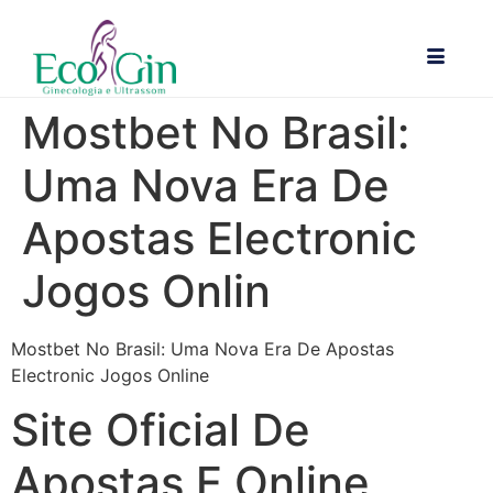
Mostbet No Brasil:
Uma Nova Era De
Apostas Electronic
Jogos Onlin
Mostbet No Brasil: Uma Nova Era De Apostas
Electronic Jogos Online
Site Oficial De
Apostas E Online