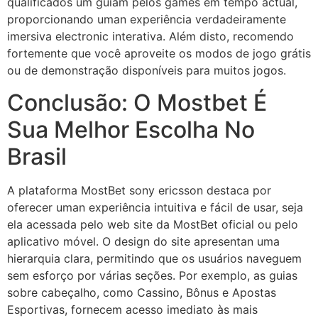
qualificados um guiam pelos games em tempo actual,
proporcionando uman experiência verdadeiramente
imersiva electronic interativa. Além disto, recomendo
fortemente que você aproveite os modos de jogo grátis
ou de demonstração disponíveis para muitos jogos.
Conclusão: O Mostbet É
Sua Melhor Escolha No
Brasil
A plataforma MostBet sony ericsson destaca por
oferecer uman experiência intuitiva e fácil de usar, seja
ela acessada pelo web site da MostBet oficial ou pelo
aplicativo móvel. O design do site apresentan uma
hierarquia clara, permitindo que os usuários naveguem
sem esforço por várias seções. Por exemplo, as guias
sobre cabeçalho, como Cassino, Bônus e Apostas
Esportivas, fornecem acesso imediato às mais