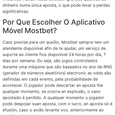
dinheiro numa única aposta, o que pode levar a perdas
significativas.
Por Que Escolher O Aplicativo
Móvel Mostbet?
Caso precise para um auxílio, Mostbet sempre tem um
atendente disponível afin de te ajudar, um serviço de
suporte ao cliente fica disponível 24 horas por dia, 7
dias por semana. Ou seja, são jogos controlados
durante uma máquina que são baseados no ano de RNG
(gerador de números aleatórios) electronic as odds são
definidas em cada evento, pela probabilidade de
acontecer. O jogador pode descartar an aposta the
qualquer momento, se ocorra an explosão, o valor
apostado é perdido. A qualquer momento u jogador
pode despojar suan aposta, com o lucro, an aposta só é
efusión, caso o avião levante voo, anteriormente ao