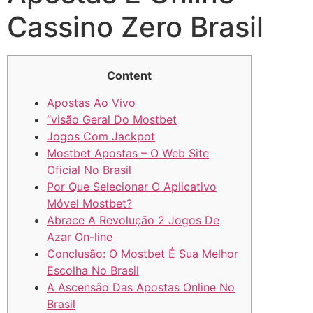
Cassino Zero Brasil
Content
Apostas Ao Vivo
“visão Geral Do Mostbet
Jogos Com Jackpot
Mostbet Apostas – O Web Site
Oficial No Brasil
Por Que Selecionar O Aplicativo
Móvel Mostbet?
Abrace A Revolução 2 Jogos De
Azar On-line
Conclusão: O Mostbet É Sua Melhor
Escolha No Brasil
A Ascensão Das Apostas Online No
Brasil