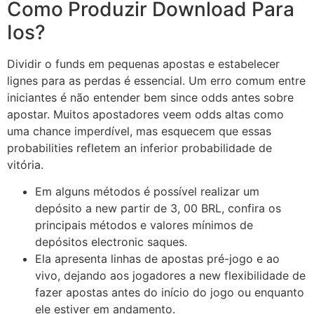
Como Produzir Download Para
Ios?
Dividir o funds em pequenas apostas e estabelecer
lignes para as perdas é essencial. Um erro comum entre
iniciantes é não entender bem since odds antes sobre
apostar. Muitos apostadores veem odds altas como
uma chance imperdível, mas esquecem que essas
probabilities refletem an inferior probabilidade de
vitória.
Em alguns métodos é possível realizar um
depósito a new partir de 3, 00 BRL, confira os
principais métodos e valores mínimos de
depósitos electronic saques.
Ela apresenta linhas de apostas pré-jogo e ao
vivo, dejando aos jogadores a new flexibilidade de
fazer apostas antes do início do jogo ou enquanto
ele estiver em andamento.