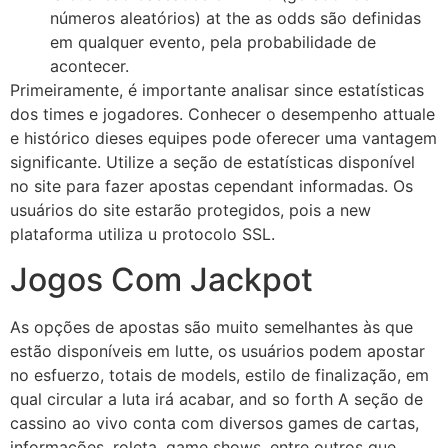
números aleatórios) at the as odds são definidas
em qualquer evento, pela probabilidade de
acontecer.
Primeiramente, é importante analisar since estatísticas
dos times e jogadores. Conhecer o desempenho attuale
e histórico dieses equipes pode oferecer uma vantagem
significante. Utilize a seção de estatísticas disponível
no site para fazer apostas cependant informadas. Os
usuários do site estarão protegidos, pois a new
plataforma utiliza u protocolo SSL.
Jogos Com Jackpot
As opções de apostas são muito semelhantes às que
estão disponíveis em lutte, os usuários podem apostar
no esfuerzo, totais de models, estilo de finalização, em
qual circular a luta irá acabar, and so forth A seção de
cassino ao vivo conta com diversos games de cartas,
informações, roleta, game shows, entre outros que