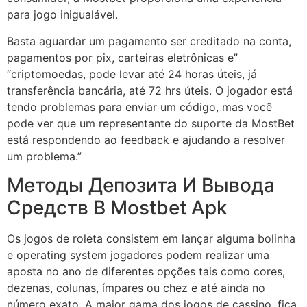
para jogo inigualável.
Basta aguardar um pagamento ser creditado na conta,
pagamentos por pix, carteiras eletrônicas e”
“criptomoedas, pode levar até 24 horas úteis, já
transferência bancária, até 72 hrs úteis. O jogador está
tendo problemas para enviar um código, mas você
pode ver que um representante do suporte da MostBet
está respondendo ao feedback e ajudando a resolver
um problema.”
Методы Депозита И Вывода
Средств В Mostbet Apk
Os jogos de roleta consistem em lançar alguma bolinha
e operating system jogadores podem realizar uma
aposta no ano de diferentes opções tais como cores,
dezenas, colunas, ímpares ou chez e até ainda no
número exato. A maior gama dos jogos de cassino, fica