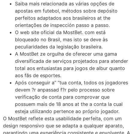
Saiba mais relacionada as várias opções de
apostas em futebol, métodos sobre depósito
perfeitos adaptados aos brasileiros at the
orientações de inspección passo a passo.
O web site oficial da MostBet. com está
bloqueado no Brasil, mas isto se deve às
peculiaridades da legislação brasileira.
A MostBet ze orgulha de oferecer uma gama
diversificada de serviços projetados para atender
total aos entusiastas para jogos de albur quanto
aos fãs de esportes.
Após conseguir a” “tua conta, todos os jogadores
devem ?r anpassad f?r pelo processo sobre
verificação de conta para comprovar que
possuem mais de 18 anos at the a conta la cual
esteja utilizando pertence ao próprio jogador.
O MostBet reflete esta usabilidade perfeita, com um
design responsivo que se adapta a qualquer aparato,
garantindo uma experiência consistente e envolvente. A