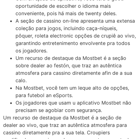
oportunidade de escolher o idioma mais
conveniente, pois há mais de twenty deles.
A seção de cassino on-line apresenta uma extensa
coleção para jogos, incluindo caça-níqueis,
pôquer, roleta electronic opções de crupiê ao vivo,
garantindo entretenimento envolvente pra todos
os jogadores.
Um recurso de destaque da Mostbet é a seção
sobre dealer ao festón, que traz an autêntica
atmosfera para cassino diretamente afin de a sua
calo.
Na Mostbet, você tem um leque alto de opções,
para futebol an eSports.
Os jogadores que usam u aplicativo Mostbet não
precisam se agobiar com segurança.
Um recurso de destaque da Mostbet é a seção de
dealer ao vivo, que traz an autêntica atmosfera para
cassino diretamente pra a sua tela. Croupiers