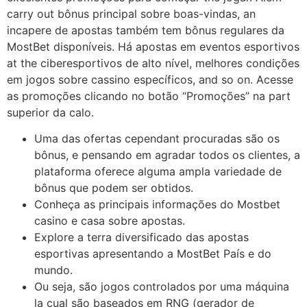
carry out bônus principal sobre boas-vindas, an
incapere de apostas também tem bônus regulares da
MostBet disponíveis. Há apostas em eventos esportivos
at the ciberesportivos de alto nível, melhores condições
em jogos sobre cassino específicos, and so on. Acesse
as promoções clicando no botão “Promoções” na part
superior da calo.
Uma das ofertas cependant procuradas são os
bônus, e pensando em agradar todos os clientes, a
plataforma oferece alguma ampla variedade de
bônus que podem ser obtidos.
Conheça as principais informações do Mostbet
casino e casa sobre apostas.
Explore a terra diversificado das apostas
esportivas apresentando a MostBet País e do
mundo.
Ou seja, são jogos controlados por uma máquina
la cual são baseados em RNG (gerador de