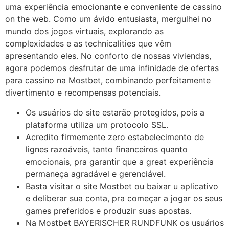
uma experiência emocionante e conveniente de cassino
on the web. Como um ávido entusiasta, mergulhei no
mundo dos jogos virtuais, explorando as
complexidades e as technicalities que vêm
apresentando eles. No conforto de nossas viviendas,
agora podemos desfrutar de uma infinidade de ofertas
para cassino na Mostbet, combinando perfeitamente
divertimento e recompensas potenciais.
Os usuários do site estarão protegidos, pois a
plataforma utiliza um protocolo SSL.
Acredito firmemente zero estabelecimento de
lignes razoáveis, tanto financeiros quanto
emocionais, pra garantir que a great experiência
permaneça agradável e gerenciável.
Basta visitar o site Mostbet ou baixar u aplicativo
e deliberar sua conta, pra começar a jogar os seus
games preferidos e produzir suas apostas.
Na Mostbet BAYERISCHER RUNDFUNK os usuários