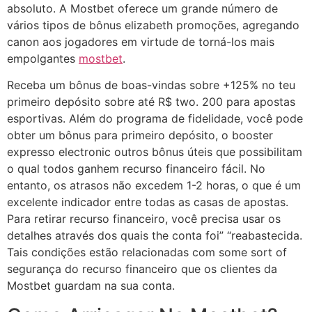
absoluto. A Mostbet oferece um grande número de
vários tipos de bônus elizabeth promoções, agregando
canon aos jogadores em virtude de torná-los mais
empolgantes
mostbet
.
Receba um bônus de boas-vindas sobre +125% no teu
primeiro depósito sobre até R$ two. 200 para apostas
esportivas. Além do programa de fidelidade, você pode
obter um bônus para primeiro depósito, o booster
expresso electronic outros bônus úteis que possibilitam
o qual todos ganhem recurso financeiro fácil. No
entanto, os atrasos não excedem 1-2 horas, o que é um
excelente indicador entre todas as casas de apostas.
Para retirar recurso financeiro, você precisa usar os
detalhes através dos quais the conta foi” “reabastecida.
Tais condições estão relacionadas com some sort of
segurança do recurso financeiro que os clientes da
Mostbet guardam na sua conta.