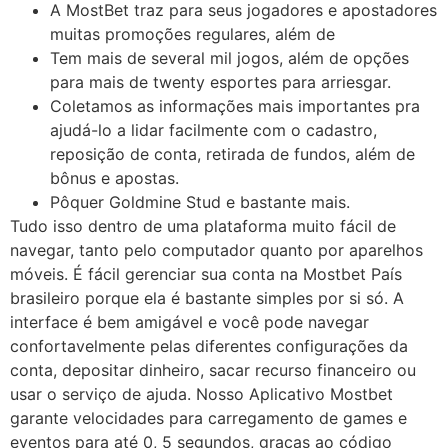
A MostBet traz para seus jogadores e apostadores
muitas promoções regulares, além de
Tem mais de several mil jogos, além de opções
para mais de twenty esportes para arriesgar.
Coletamos as informações mais importantes pra
ajudá-lo a lidar facilmente com o cadastro,
reposição de conta, retirada de fundos, além de
bônus e apostas.
Pôquer Goldmine Stud e bastante mais.
Tudo isso dentro de uma plataforma muito fácil de
navegar, tanto pelo computador quanto por aparelhos
móveis. É fácil gerenciar sua conta na Mostbet País
brasileiro porque ela é bastante simples por si só. A
interface é bem amigável e você pode navegar
confortavelmente pelas diferentes configurações da
conta, depositar dinheiro, sacar recurso financeiro ou
usar o serviço de ajuda. Nosso Aplicativo Mostbet
garante velocidades para carregamento de games e
eventos para até 0, 5 segundos, graças ao código