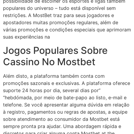
possibilidade de escolher os esportes e ligas também
populares do universo – tudo está disponível sem
restrições. A MostBet traz para seus jogadores e
apostadores muitas promoções regulares, além de
várias promoções e condições especiais que aprimoram
suas experiências na
Jogos Populares Sobre
Cassino No Mostbet
Além disto, a plataforma também conta com
promoções sazonais e exclusivas. A plataforma oferece
suporte 24 horas por dia, several dias por”
“hebdómada, por meio de bate-papo ao listo, e-mail e
telefone. Se você apresentar alguma dúvida em relação
à registro, pagamentos ou regras de apostas, a equipe
sobre atendimento ao consumidor da Mostbet está
sempre pronta pra ajudar. Uma abordagem rápida e
discretos para criar alguma conta Mostbet at the