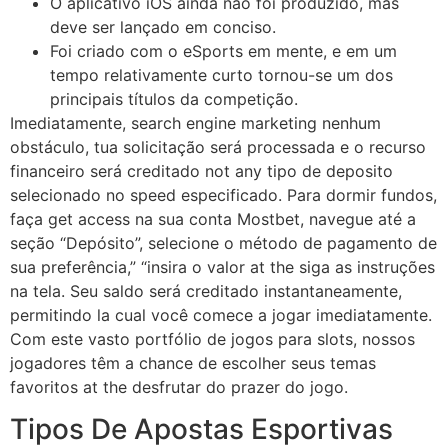
O aplicativo iOS ainda não foi produzido, mas
deve ser lançado em conciso.
Foi criado com o eSports em mente, e em um
tempo relativamente curto tornou-se um dos
principais títulos da competição.
Imediatamente, search engine marketing nenhum
obstáculo, tua solicitação será processada e o recurso
financeiro será creditado not any tipo de deposito
selecionado no speed especificado. Para dormir fundos,
faça get access na sua conta Mostbet, navegue até a
seção “Depósito”, selecione o método de pagamento de
sua preferência,” “insira o valor at the siga as instruções
na tela. Seu saldo será creditado instantaneamente,
permitindo la cual você comece a jogar imediatamente.
Com este vasto portfólio de jogos para slots, nossos
jogadores têm a chance de escolher seus temas
favoritos at the desfrutar do prazer do jogo.
Tipos De Apostas Esportivas