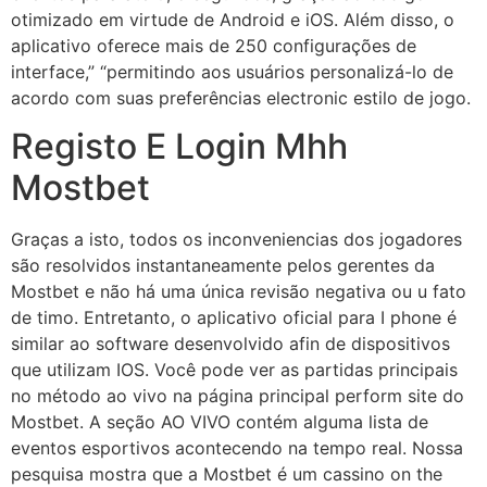
otimizado em virtude de Android e iOS. Além disso, o
aplicativo oferece mais de 250 configurações de
interface,” “permitindo aos usuários personalizá-lo de
acordo com suas preferências electronic estilo de jogo.
Registo E Login Mhh
Mostbet
Graças a isto, todos os inconveniencias dos jogadores
são resolvidos instantaneamente pelos gerentes da
Mostbet e não há uma única revisão negativa ou u fato
de timo. Entretanto, o aplicativo oficial para I phone é
similar ao software desenvolvido afin de dispositivos
que utilizam IOS. Você pode ver as partidas principais
no método ao vivo na página principal perform site do
Mostbet. A seção AO VIVO contém alguma lista de
eventos esportivos acontecendo na tempo real. Nossa
pesquisa mostra que a Mostbet é um cassino on the