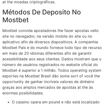
at the moedas criptográficas.
Métodos De Deposito No
Mostbet
Mostbet convida apostadores the fazer apostas vello
site no navegador, na versão mobile do site ou no
aplicativo afin de diversos dispositivos. A companhia
Mostbet País e do mundo fornece todo tipo de recurso
em mais de 20 idiomas diferentes afin de garantir
acessibilidade aos seus clientes. Dados mostram que u
número de usuários registrados no website oficial do
Mostbet é superior a 1 milhão. Todos operating system
esportes na Mostbet Brasil dão some sort of você the
opportunity de ganhar incríveis valores de dinheiro
graças aos amplos mercados de apostas at the às
enormes posibilidades.
O cassino opera em pound e não está localizado