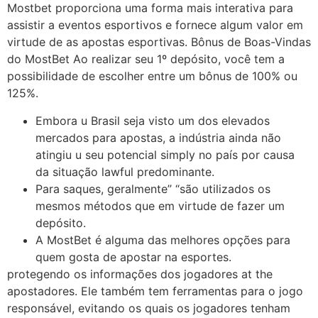
Mostbet proporciona uma forma mais interativa para
assistir a eventos esportivos e fornece algum valor em
virtude de as apostas esportivas. Bônus de Boas-Vindas
do MostBet Ao realizar seu 1º depósito, você tem a
possibilidade de escolher entre um bônus de 100% ou
125%.
Embora u Brasil seja visto um dos elevados
mercados para apostas, a indústria ainda não
atingiu u seu potencial simply no país por causa
da situação lawful predominante.
Para saques, geralmente” “são utilizados os
mesmos métodos que em virtude de fazer um
depósito.
A MostBet é alguma das melhores opções para
quem gosta de apostar na esportes.
protegendo os informações dos jogadores at the
apostadores. Ele também tem ferramentas para o jogo
responsável, evitando os quais os jogadores tenham