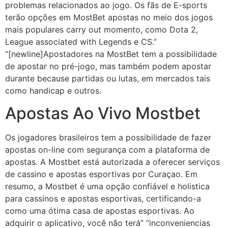
problemas relacionados ao jogo. Os fãs de E-sports
terão opções em MostBet apostas no meio dos jogos
mais populares carry out momento, como Dota 2,
League associated with Legends e CS.”
“[newline]Apostadores na MostBet tem a possibilidade
de apostar no pré-jogo, mas também podem apostar
durante because partidas ou lutas, em mercados tais
como handicap e outros.
Apostas Ao Vivo Mostbet
Os jogadores brasileiros tem a possibilidade de fazer
apostas on-line com segurança com a plataforma de
apostas. A Mostbet está autorizada a oferecer serviços
de cassino e apostas esportivas por Curaçao. Em
resumo, a Mostbet é uma opção confiável e holistica
para cassinos e apostas esportivas, certificando-a
como uma ótima casa de apostas esportivas. Ao
adquirir o aplicativo, você não terá” “inconveniencias