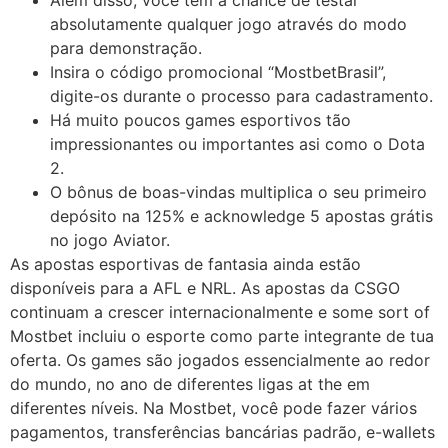
Além disso, você tem a chance de testar
absolutamente qualquer jogo através do modo
para demonstração.
Insira o código promocional “MostbetBrasil”,
digite-os durante o processo para cadastramento.
Há muito poucos games esportivos tão
impressionantes ou importantes asi como o Dota
2.
O bônus de boas-vindas multiplica o seu primeiro
depósito na 125% e acknowledge 5 apostas grátis
no jogo Aviator.
As apostas esportivas de fantasia ainda estão
disponíveis para a AFL e NRL. As apostas da CSGO
continuam a crescer internacionalmente e some sort of
Mostbet incluiu o esporte como parte integrante de tua
oferta. Os games são jogados essencialmente ao redor
do mundo, no ano de diferentes ligas at the em
diferentes níveis. Na Mostbet, você pode fazer vários
pagamentos, transferências bancárias padrão, e-wallets