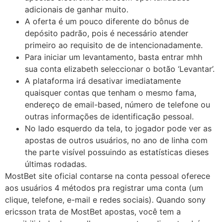
adicionais de ganhar muito.
A oferta é um pouco diferente do bônus de
depósito padrão, pois é necessário atender
primeiro ao requisito de de intencionadamente.
Para iniciar um levantamento, basta entrar mhh
sua conta elizabeth seleccionar o botão ‘Levantar’.
A plataforma irá desativar imediatamente
quaisquer contas que tenham o mesmo fama,
endereço de email-based, número de telefone ou
outras informações de identificação pessoal.
No lado esquerdo da tela, to jogador pode ver as
apostas de outros usuários, no ano de linha com
the parte visível possuindo as estatísticas dieses
últimas rodadas.
MostBet site oficial contarse na conta pessoal oferece
aos usuários 4 métodos pra registrar uma conta (um
clique, telefone, e-mail e redes sociais). Quando sony
ericsson trata de MostBet apostas, você tem a