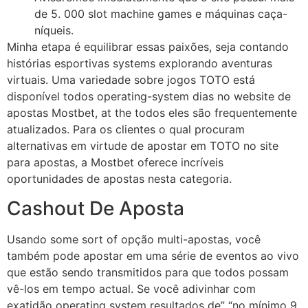
de 5. 000 slot machine games e máquinas caça-
níqueis.
Minha etapa é equilibrar essas paixões, seja contando
histórias esportivas systems explorando aventuras
virtuais. Uma variedade sobre jogos TOTO está
disponível todos operating-system dias no website de
apostas Mostbet, at the todos eles são frequentemente
atualizados. Para os clientes o qual procuram
alternativas em virtude de apostar em TOTO no site
para apostas, a Mostbet oferece incríveis
oportunidades de apostas nesta categoria.
Cashout De Aposta
Usando some sort of opção multi-apostas, você
também pode apostar em uma série de eventos ao vivo
que estão sendo transmitidos para que todos possam
vê-los em tempo actual. Se você adivinhar com
exatidão operating system resultados de” “no mínimo 9