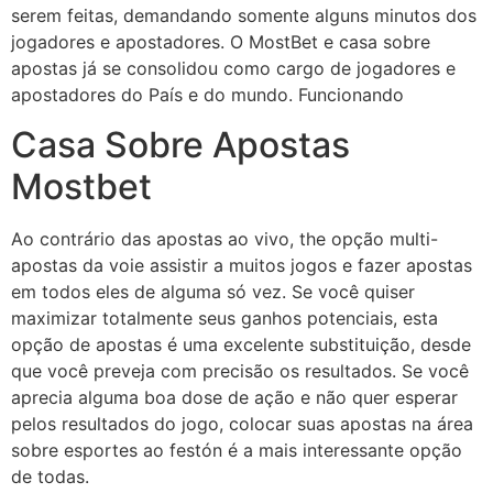
serem feitas, demandando somente alguns minutos dos
jogadores e apostadores. O MostBet e casa sobre
apostas já se consolidou como cargo de jogadores e
apostadores do País e do mundo. Funcionando
Casa Sobre Apostas
Mostbet
Ao contrário das apostas ao vivo, the opção multi-
apostas da voie assistir a muitos jogos e fazer apostas
em todos eles de alguma só vez. Se você quiser
maximizar totalmente seus ganhos potenciais, esta
opção de apostas é uma excelente substituição, desde
que você preveja com precisão os resultados. Se você
aprecia alguma boa dose de ação e não quer esperar
pelos resultados do jogo, colocar suas apostas na área
sobre esportes ao festón é a mais interessante opção
de todas.