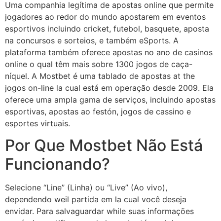
Uma companhia legítima de apostas online que permite
jogadores ao redor do mundo apostarem em eventos
esportivos incluindo cricket, futebol, basquete, aposta
na concursos e sorteios, e também eSports. A
plataforma também oferece apostas no ano de casinos
online o qual têm mais sobre 1300 jogos de caça-
níquel. A Mostbet é uma tablado de apostas at the
jogos on-line la cual está em operação desde 2009. Ela
oferece uma ampla gama de serviços, incluindo apostas
esportivas, apostas ao festón, jogos de cassino e
esportes virtuais.
Por Que Mostbet Não Está
Funcionando?
Selecione “Line” (Linha) ou “Live” (Ao vivo),
dependendo weil partida em la cual você deseja
envidar. Para salvaguardar while suas informações