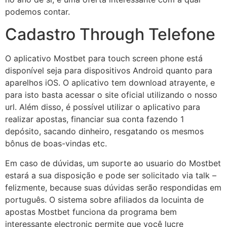
podemos contar.
Cadastro Through Telefone
O aplicativo Mostbet para touch screen phone está
disponível seja para dispositivos Android quanto para
aparelhos iOS. O aplicativo tem download atrayente, e
para isto basta acessar o site oficial utilizando o nosso
url. Além disso, é possível utilizar o aplicativo para
realizar apostas, financiar sua conta fazendo 1
depósito, sacando dinheiro, resgatando os mesmos
bônus de boas-vindas etc.
Em caso de dúvidas, um suporte ao usuario do Mostbet
estará a sua disposição e pode ser solicitado via talk –
felizmente, because suas dúvidas serão respondidas em
português. O sistema sobre afiliados da locuinta de
apostas Mostbet funciona da programa bem
interessante electronic permite que você lucre