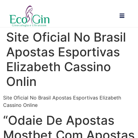
Site Oficial No Brasil
Apostas Esportivas
Elizabeth Cassino
Onlin
Site Oficial No Brasil Apostas Esportivas Elizabeth
Cassino Online
“Odaie De Apostas
Mostbet Com Apostas