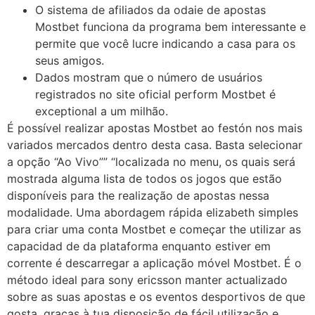
O sistema de afiliados da odaie de apostas
Mostbet funciona da programa bem interessante e
permite que você lucre indicando a casa para os
seus amigos.
Dados mostram que o número de usuários
registrados no site oficial perform Mostbet é
exceptional a um milhão.
É possível realizar apostas Mostbet ao festón nos mais
variados mercados dentro desta casa. Basta selecionar
a opção “Ao Vivo”” “localizada no menu, os quais será
mostrada alguma lista de todos os jogos que estão
disponíveis para the realização de apostas nessa
modalidade. Uma abordagem rápida elizabeth simples
para criar uma conta Mostbet e começar the utilizar as
capacidad de da plataforma enquanto estiver em
corrente é descarregar a aplicação móvel Mostbet. É o
método ideal para sony ericsson manter actualizado
sobre as suas apostas e os eventos desportivos de que
gosta, graças à tua disposição de fácil utilização e