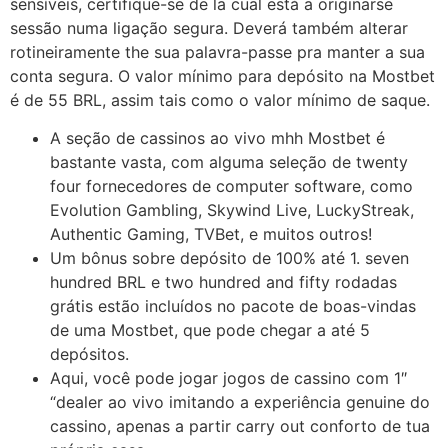
sensíveis, certifique-se de la cual está a originarse
sessão numa ligação segura. Deverá também alterar
rotineiramente the sua palavra-passe pra manter a sua
conta segura. O valor mínimo para depósito na Mostbet
é de 55 BRL, assim tais como o valor mínimo de saque.
A seção de cassinos ao vivo mhh Mostbet é
bastante vasta, com alguma seleção de twenty
four fornecedores de computer software, como
Evolution Gambling, Skywind Live, LuckyStreak,
Authentic Gaming, TVBet, e muitos outros!
Um bônus sobre depósito de 100% até 1. seven
hundred BRL e two hundred and fifty rodadas
grátis estão incluídos no pacote de boas-vindas
de uma Mostbet, que pode chegar a até 5
depósitos.
Aqui, você pode jogar jogos de cassino com 1″
“dealer ao vivo imitando a experiência genuine do
cassino, apenas a partir carry out conforto de tua