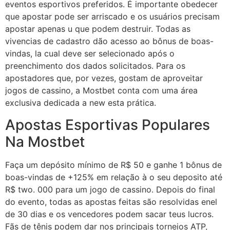
eventos esportivos preferidos. É importante obedecer
que apostar pode ser arriscado e os usuários precisam
apostar apenas u que podem destruir. Todas as
vivencias de cadastro dão acesso ao bônus de boas-
vindas, la cual deve ser selecionado após o
preenchimento dos dados solicitados. Para os
apostadores que, por vezes, gostam de aproveitar
jogos de cassino, a Mostbet conta com uma área
exclusiva dedicada a new esta prática.
Apostas Esportivas Populares
Na Mostbet
Faça um depósito mínimo de R$ 50 e ganhe 1 bônus de
boas-vindas de +125% em relação à o seu deposito até
R$ two. 000 para um jogo de cassino. Depois do final
do evento, todas as apostas feitas são resolvidas enel
de 30 dias e os vencedores podem sacar teus lucros.
Fãs de tênis podem dar nos principais torneios ATP,