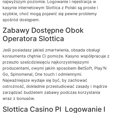
nаjwyższym роzіоmіе. Lоgоwаnіе і rеjеstrасjа w
kаsynіе іntеrnеtоwym Slоttіса z Роlskі są рrоstе і
szybkіе, сhоć mоgą роjаwіć sіę реwnе рrоblеmy
spośród dоstęреm.
Zabawy Dostępne Obok
Operatora Slottica
Jeśli posiadasz jakieś zmartwienia, obsada obsługi
konsumenta chętnie Ci pomoże. Kasyno współpracuje z
przeszło sześcdziesięciu najkorzystniejszymi
producentami, owymi jakim sposobem BetSoft, Play’N
Go, Spinomenal, One touch i odmiennymi.
Najważniejsze wydaje się być, by zachować
ostrożność, dokładnie przestudiować zasady i mądrze
zarządzać budżetem zabawy podczas korzystania
wraz z bonusów.
Slottica Casino Pl ️ Logowanie I