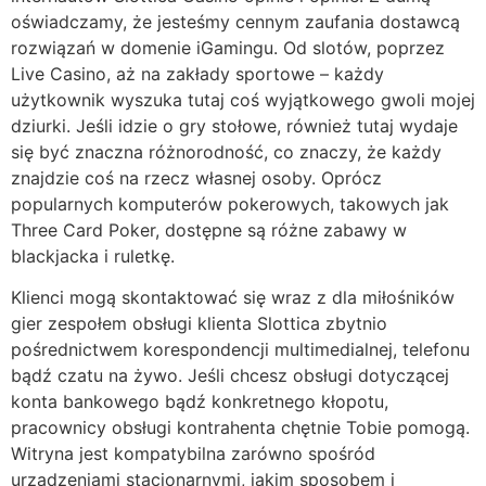
oświadczamy, że jesteśmy cennym zaufania dostawcą
rozwiązań w domenie iGamingu. Od slotów, poprzez
Live Casino, aż na zakłady sportowe – każdy
użytkownik wyszuka tutaj coś wyjątkowego gwoli mojej
dziurki. Jeśli idzie o gry stołowe, również tutaj wydaje
się być znaczna różnorodność, co znaczy, że ​​każdy
znajdzie coś na rzecz własnej osoby. Oprócz
popularnych komputerów pokerowych, takowych jak
Three Card Poker, dostępne są różne zabawy w
blackjacka i ruletkę.
Klienci mogą skontaktować się wraz z dla miłośników
gier zespołem obsługi klienta Slottica zbytnio
pośrednictwem korespondencji multimedialnej, telefonu
bądź czatu na żywo. Jeśli chcesz obsługi dotyczącej
konta bankowego bądź konkretnego kłopotu,
pracownicy obsługi kontrahenta chętnie Tobie pomogą.
Witryna jest kompatybilna zarówno spośród
urządzeniami stacjonarnymi, jakim sposobem i