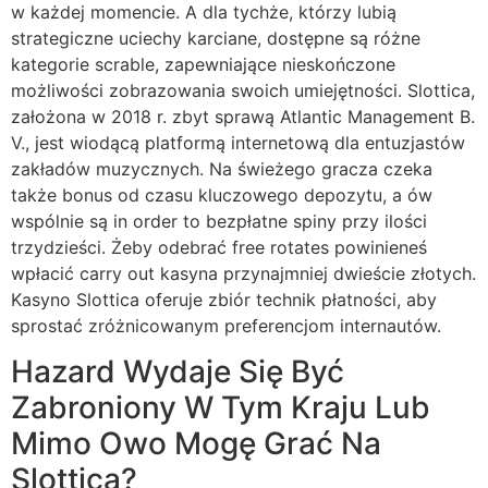
w każdej momencie. A dla tychże, którzy lubią
strategiczne uciechy karciane, dostępne są różne
kategorie scrable, zapewniające nieskończone
możliwości zobrazowania swoich umiejętności. Slottica,
założona w 2018 r. zbyt sprawą Atlantic Management B.
V., jest wiodącą platformą internetową dla entuzjastów
zakładów muzycznych. Na świeżego gracza czeka
także bonus od czasu kluczowego depozytu, a ów
wspólnie są in order to bezpłatne spiny przy ilości
trzydzieści. Żeby odebrać free rotates powinieneś
wpłacić carry out kasyna przynajmniej dwieście złotych.
Kasyno Slottica oferuje zbiór technik płatności, aby
sprostać zróżnicowanym preferencjom internautów.
Hazard Wydaje Się Być
Zabroniony W Tym Kraju Lub
Mimo Owo Mogę Grać Na
Slottica?