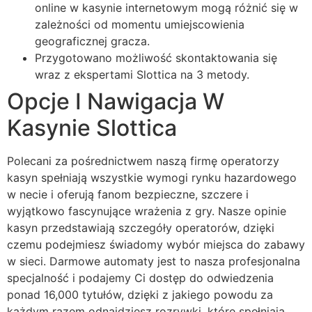
online w kasynie internetowym mogą różnić się w
zależności od momentu umiejscowienia
geograficznej gracza.
Przygotowano możliwość skontaktowania się
wraz z ekspertami Slottica na 3 metody.
Opcje I Nawigacja W
Kasynie Slottica
Polecani za pośrednictwem naszą firmę operatorzy
kasyn spełniają wszystkie wymogi rynku hazardowego
w necie i oferują fanom bezpieczne, szczere i
wyjątkowo fascynujące wrażenia z gry. Nasze opinie
kasyn przedstawiają szczegóły operatorów, dzięki
czemu podejmiesz świadomy wybór miejsca do zabawy
w sieci. Darmowe automaty jest to nasza profesjonalna
specjalność i podajemy Ci dostęp do odwiedzenia
ponad 16,000 tytułów, dzięki z jakiego powodu za
każdym razem odnajdziesz rozrywki, które spełniają