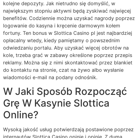
kolejne depozyty. Jak nietrudno się domyślić, w
największym stopniu aktywni będą zyskiwać najwięcej
benefitów. Codziennie można uzyskać nagrody poprzez
logowanie do kasyna i kręcenie darmowym kołem
fortuny. Ten bonus w Slottica Casino pl jest najbardziej
opłacalny wtedy, kiedy pamiętamy o powszednim
odwiedzaniu portalu. Aby uzyskać więcej obrotów na
kole, trzeba grać w zabawy określone poprzez przepis
reklamy. Można się z nimi skontaktować przez blankiet
do kontaktu na stronie, czat na żywo albo wysłanie
wiadomości e-mail na podany odnośnik.
W Jaki Sposób Rozpocząć
Grę W Kasynie Slottica
Online?
Wysoką jakość usług potwierdzają postawione poprzez
internautów Slottica Casino opinie i opinie. Z dumą