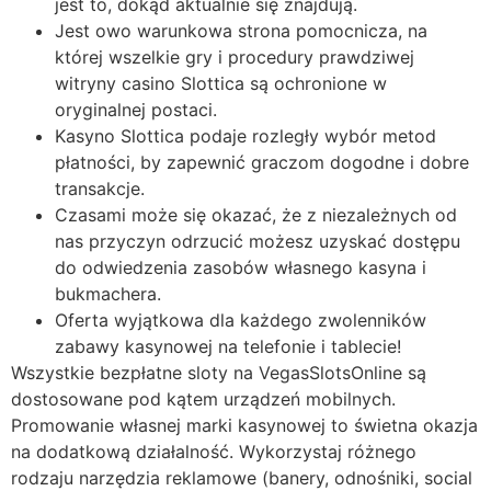
jest to, dokąd aktualnie się znajdują.
Jest owo warunkowa strona pomocnicza, na
której wszelkie gry i procedury prawdziwej
witryny casino Slottica są ochronione w
oryginalnej postaci.
Kasyno Slottica podaje rozległy wybór metod
płatności, by zapewnić graczom dogodne i dobre
transakcje.
Czasami może się okazać, że z niezależnych od
nas przyczyn odrzucić możesz uzyskać dostępu
do odwiedzenia zasobów własnego kasyna i
bukmachera.
Oferta wyjątkowa dla każdego zwolenników
zabawy kasynowej na telefonie i tablecie!
Wszystkie bezpłatne sloty na VegasSlotsOnline są
dostosowane pod kątem urządzeń mobilnych.
Promowanie własnej marki kasynowej to świetna okazja
na dodatkową działalność. Wykorzystaj różnego
rodzaju narzędzia reklamowe (banery, odnośniki, social