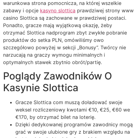
warunkowa strona pomocnicza, na której wszelkie
zabawy i opcje
kasyno slottica
prawdziwej strony www
casino Slottica są zachowane w prawdziwej postaci.
Ponadto, gracze mają wyjątkową okazję, żeby
otrzymać Slottica nadprogram zbyt zwykłe pobranie
produktów do setka PLN, omówiliśmy owo
szczegółowo powyżej w sekcji „Bonusy”. Twórcy nie
narzucają na graczy wymogu minimalnych i
optymalnych stawek zbytnio obrót/partię.
Poglądy Zawodników O
Kasynie Slottica
Gracze Slottica com muszą doładować swoje
weksel rozliczeniowy kwotami €10, €25, €60 we
€170, by otrzymać bilet na loterię.
Dzięki dedykowanej programów zawodnicy mogą
grać w swoje ulubione gry z brakiem względu na