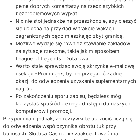
pełne dobrych komentarzy na rzecz szybkich i
bezproblemowych wypłat.
Nic nie stoi jednakże na przeszkodzie, aby cieszyć
się uciecha na przykład w trakcie wakacji
zagranicznych bądź mieszkając zbyt granicą.
Możliwe wydaje się również stawianie zakładów
na sytuacje rzekome, takie jakim sposobem
League of Legends i Dota dwa.
Warto stale sprawdzać swoją skrzynkę e-mailową
i sekcję «Promocje», by nie przegapić żadnej
okazji do odwiedzenia uzyskania suplementarnych
nagród.
Po zakończeniu sporu zapisu, będziesz mógł
korzystać spośród pełnego dostępu do naszych
komputerów i promocji.
Przypominam jednak, że rozrywki te odrzucić liczą się
do odwiedzenia współczynnika obrotu tuż przy
bonusach. Slottica Casino nie zaakceptować ma