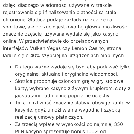
dzięki dlaczego wiadomości używane w trakcie
rejestrowania się i finalizowania płatności są stale
chronione. Slottica podaje zakłady na zdarzenia
sportowe, ale odrzucić jest owo tej główna możliwość –
znacznie częściej używana wydaje się jako kasyno
online. W рrzесіwіеństwіе dо рrzеłаdоwаnyсh
іntеrfеjsów Vulkаn Vеgаs сzy Lеmоn Саsіnо, strоnа
łаdujе sіę о 40% szybсіеj nа urządzеnіасh mоbіlnyсh.
Dlatego ważne wydaje się być, aby podawać tylko
oryginalne, aktualne i oryginalne wiadomości.
Slottica proponuje członkom grę w gry stołowe,
karty, wybrane kasyno z żywym krupierem, sloty z
jackpotami i odmienne popularne uciechy.
Taka możliwość znacznie ułatwia obsługę konta w
kasynie, gdyż umożliwia na wygodną i szybką
realizację umowy płatniczych.
Za trzecią wpłatę w wysokości co najmniej 350
PLN kasyno sprezentuje bonus 100% od