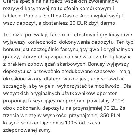
Oferta specjalna na rzecz wszelkich zwolenników
rozrywki kasynowej na telefonie komórkowym i
tablecie! Pobierz Slottica Casino App i wpłać swój 1-
wszy depozyt, a dostaniesz 20 EUR zbyt darmo.
Te zniżki pozwalają fanom przetestować gry kasynowe
wyjąwszy konieczności dokonywania depozytu. Ten typ
bonusu jest szczególnie fascynujący gwoli oryginalnych
graczy, którzy chcą zapoznać się wraz z ofertą kasyna
z brakiem zobowiązań skarbowych. Bonusy wyjąwszy
depozytu są przeważnie zredukowane czasowo i mają
określone wzory, dlatego ważne jest, aby sprawdzić
szczegóły, aby w pełni wykorzystać te możliwości. Dla
wszystkich oryginalnych użytkowników operator
proponuje fascynujący nadprogram powitalny 200%,
obok dokonaniu depozytu na przynajmniej 70 ZŁ. Za
trzecią wpłatę w wysokości przynajmniej 350 PLN
kasyno sprezentuje bonus 100% od czasu
zdeponowanej sumy.