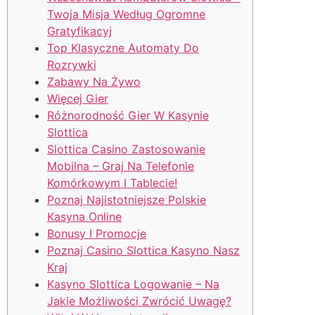
Twoja Misja Według Ogromne
Gratyfikacyj
Top Klasyczne Automaty Do
Rozrywki
Zabawy Na Żywo
Więcej Gier
Różnorodność Gier W Kasynie
Slottica
Slottica Casino Zastosowanie
Mobilna – Graj Na Telefonie
Komórkowym I Tablecie!
Poznaj Najistotniejsze Polskie
Kasyna Online
Bonusy I Promocje
Poznaj Casino Slottica Kasyno Nasz
Kraj
Kasyno Slottica Logowanie – Na
Jakie Możliwości Zwrócić Uwagę?