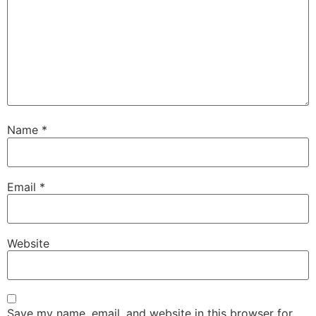
Name
*
Email
*
Website
Save my name, email, and website in this browser for