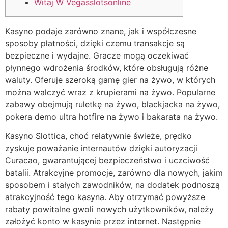
Witaj W Vegasslotsonline
Kasyno podaje zarówno znane, jak i współczesne
sposoby płatności, dzięki czemu transakcje są
bezpieczne i wydajne. Gracze mogą oczekiwać
płynnego wdrożenia środków, które obsługują różne
waluty. Oferuje szeroką gamę gier na żywo, w których
można walczyć wraz z krupierami na żywo. Popularne
zabawy obejmują ruletkę na żywo, blackjacka na żywo,
pokera demo ultra hotfire na żywo i bakarata na żywo.
Kasyno Slottica, choć relatywnie świeże, prędko
zyskuje poważanie internautów dzięki autoryzacji
Curacao, gwarantującej bezpieczeństwo i uczciwość
batalii. Atrakcyjne promocje, zarówno dla nowych, jakim
sposobem i stałych zawodników, na dodatek podnoszą
atrakcyjność tego kasyna. Aby otrzymać powyższe
rabaty powitalne gwoli nowych użytkowników, należy
założyć konto w kasynie przez internet. Następnie