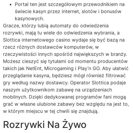
Portal ten jest szczegółowym przewodnikiem na
świecie kasyn przez internet, slotów i bonusów
kasynowych.
Gracze, którzy lubią automaty do odwiedzenia
rozrywki, mają tu wiele do odwiedzenia wybrania, a
Slottica internetowego casino wydaje się być bazą na
rzecz różnych dostawców komputerów, w
rzeczywistości innych spośród największych w branży.
Możesz cieszyć się tytułami od momentu producentów
takich jak NetEnt, Microgaming i Play’n GO. Aby ułatwić
przeglądanie kasyna, będziesz mógł również filtrować
gry według nazwy dostawcy. Operator Slottica podaje
naszym użytkownikom zabawę na urządzeniach
mobilnych. Dzięki dedykowanej programów fani mogą
grać w własne ulubione zabawy bez względu na jest to,
w którym miejscu w tej chwili się znajdują.
Rozrywki Na Żywo