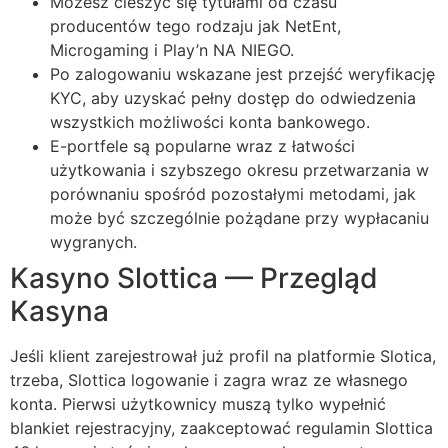
Możesz cieszyć się tytułami od czasu
producentów tego rodzaju jak NetEnt,
Microgaming i Play’n NA NIEGO.
Po zalogowaniu wskazane jest przejść weryfikację
KYC, aby uzyskać pełny dostęp do odwiedzenia
wszystkich możliwości konta bankowego.
E-portfele są popularne wraz z łatwości
użytkowania i szybszego okresu przetwarzania w
porównaniu spośród pozostałymi metodami, jak
może być szczególnie pożądane przy wypłacaniu
wygranych.
Kasyno Slottica — Przegląd
Kasyna
Jeśli klient zarejestrował już profil na platformie Slotica,
trzeba, Slottica logowanie i zagra wraz ze własnego
konta. Pierwsi użytkownicy muszą tylko wypełnić
blankiet rejestracyjny, zaakceptować regulamin Slottica