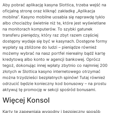
Aby pobrać aplikację kasyna Slottica, trzeba wejść na
oficjalną stronę oraz kliknąć zakładkę „Aplikacja
mobilna”. Kasyno mobilne uosabia się naprawdę tyklo
albo chociażby świetnie niż te, które jest wyświetlane
na monitorach komputerów. To szybki gatunek
transferu pieniędzy, który raz zbyt razem częściej
dostępny wydaje się być w kasynach. Dostępne formy
wypłaty są zbliżone do ludzi – pieniądze również
możemy wybrać na nasz portfel nierealny bądź kartę
kredytową albo konto w agencji bankowej. Oprócz
tegoż, dokonując innej wpłaty zbytnio co najmniej 200
złotych w Slottica kasyno internetowego otrzymać
można trzydzieści bezpłatnych spinów! Tutaj również
odrzucić będzie konieczny kod bonusowy – na prostu
aktywuj tę promocję w sekcji spośród bonusami.
Więcej Konsol
Karty te zapewniają wygodny i bezpieczny sposób